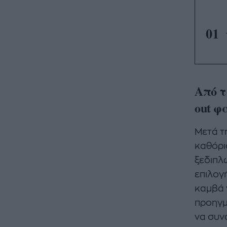
01
Από τ
out φ
Μετά τ
καθόρισ
ξεδιπλ
επιλογ
καμβά 
προηγμ
να συν