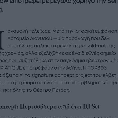
how επιστρέφει με μεγάλο χορηγό την Se
.
Η
αναμονή τελείωσε. Μετά την ιστορική εμφάνιση
Λατομείο Διονύσου —μια παραγωγή που δεν
αποτέλεσε απλώς το μεγαλύτερο sold-out της
enco's Point of View
A STORY BY KORI
ής χρονιάς, αλλά εξελίχθηκε σε ένα διεθνές σημείο
ΝΘΑ ΑΠΟΣΤΟΛΟΠΟΥΛΟΥ
ΔΑΦΝΗ ΚΑΡΑΒΟΚΥΡΗ
άς που συζητήθηκε στην παγκόσμια ηλεκτρονική 
υτη καλοκαιρινή
Nτίνα Νικολάου: «Όταν
DRIATIQUE επιστρέφουν στην Αθήνα. Η FOR303
ή σαλάτα με
έπαθα την πρώτη κρίση
άζει το X, το signature concept project του ελβετ
ι, φέτα και φράουλες
πανικού νόμιζα πως θα
υ, αυτή τη φορά σε ένα από τα πιο εμβληματικά ope
λατρέψετε
πεθάνω»
 της πόλης: το Θέατρο Πέτρας.
oncept: Περισσότερο από ένα DJ Set