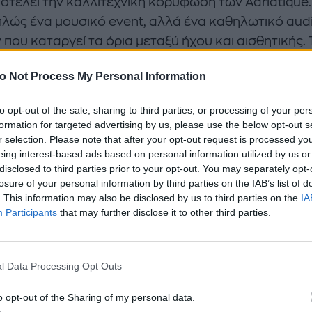
ποτελεί την καλλιτεχνική κορύφωση των Adriatique.
απλώς ένα μουσικό event, αλλά ένα καθηλωτικό audi
 που καταργεί τα όρια μεταξύ ήχου και αισθητικής. 
 εστιάζει στη συνολική βιωματική εμπειρία, συνδυά
o Not Process My Personal Information
ure Soundscapes:
Μια ηχητική παλέτα που ισορροπε
to opt-out of the sale, sharing to third parties, or processing of your per
α στον δυναμισμό της techno και τη μελωδική κο
formation for targeted advertising by us, please use the below opt-out s
use, δημιουργώντας την ιδανική συναισθηματική φό
r selection. Please note that after your opt-out request is processed y
 ατμοσφαιρικό sunset set.
eing interest-based ads based on personal information utilized by us or
disclosed to third parties prior to your opt-out. You may separately opt-
ive Production:
Ένα state-of-the-art stage design κ
losure of your personal information by third parties on the IAB’s list of
. This information may also be disclosed by us to third parties on the
IA
ng concept που προσαρμόζεται στην industrial γεωμ
Participants
that may further disclose it to other third parties.
άτρου Πέτρας.
nsition:
Μια ροή που ακολουθεί την ενέργεια του χ
l Data Processing Opt Outs
έποντας το φυσικό τοπίο σε μια μυσταγωγική εμπει
οβασίλεμα μέχρι το σκοτάδι.
o opt-out of the Sharing of my personal data.