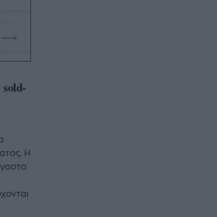
sold-
υ
α
ατος. Η
ργαστο
ρχονται