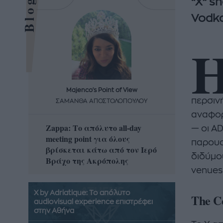
“X” s
Vodka
Majenco's Point of View
Maj
περσιν
ΣΑΜΑΝΘΑ ΑΠΟΣΤΟΛΟΠΟΥΛΟΥ
ΣΑΜΑ
αναφορ
Zappa: Το απόλυτο all-day
Η απόλ
— οι A
meeting point για όλους
δροσερ
παρουσι
βρίσκεται κάτω από τον Ιερό
καρπούζ
διδύμο
Βράχο της Ακρόπολης
που θα 
venues
X by Adriatique: Το απόλυτο
The C
audiovisual experience επιστρέφει
στην Αθήνα