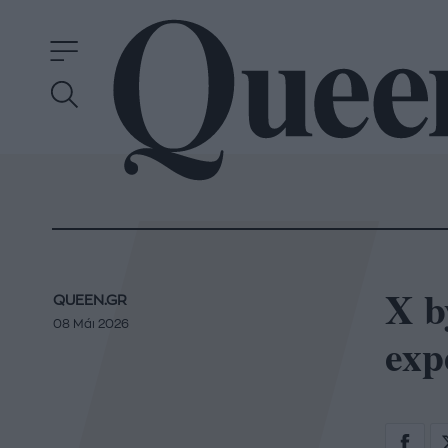
X b
QUEEN.GR
08 Μάι 2026
exp