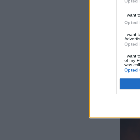
Opted 
I want t
Opted 
I want 
Advertis
Opted 
I want t
of my P
was col
Opted 