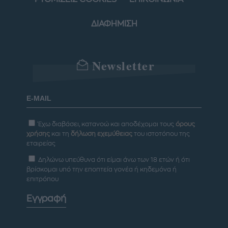
ΔΙΑΦΗΜΙΣΗ
Newsletter
Έχω διαβάσει, κατανοώ και αποδέχομαι τους
όρους
χρήσης
και τη
δήλωση εχεμύθειας
του ιστοτόπου της
εταιρείας
Δηλώνω υπεύθυνα ότι είμαι άνω των 18 ετών ή ότι
βρίσκομαι υπό την εποπτεία γονέα ή κηδεμόνα ή
επιτρόπου
Εγγραφή