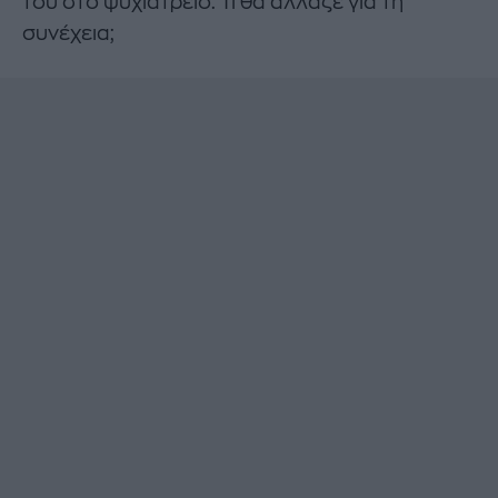
του στο ψυχιατρείο. Τι θα άλλαζε για τη
συνέχεια;