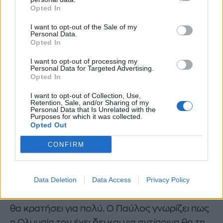
Opted In
Νέα πρωτιά για τον Άγιο Έρωτα λίγο πριν η
I want to opt-out of the Sale of my
Μαρίνα Ψάλτη ανακαλύψει πως είναι
Personal Data.
Opted In
γιαγιά
I want to opt-out of processing my
Personal Data for Targeted Advertising.
Όμως σε αυτό το έγκλημα υπάρχει μάρτυρας.
Opted In
Και αυτή είναι η
Ολυμπία Καραντωνάκη
. Δεν θα
I want to opt-out of Collection, Use,
δει όλη τη σκηνή, αλλά θα δει τον Παύλο στο
Retention, Sale, and/or Sharing of my
Personal Data that Is Unrelated with the
σημείο να φεύγει βιαστικός. Την επόμενη μέρα
Purposes for which it was collected.
Opted Out
θα συνδυάσει τα γεγονότα.
CONFIRM
Ο Παύλος θα κριθεί ύποπτος και εκείνος λόγω
των απειλών που έχει κάνει στην Κατρίν
Data Deletion
Data Access
Privacy Policy
ενώπιον όλων και θα συλληφθεί γιατί δεν έχει
επαρκές άλλοθι. Αυτή η σύλληψη ωστόσο δεν
θα κρατήσει για πολύ. Ο Παύλος γνωρίζει πως
η Ολυμπία τον έχει δει και για αντίποινα θα τη