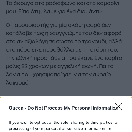
Το άκουγα στο ραδιόφωνο και στο καμαρίνι
μου. Είπα ότι μιλάμε για ένα διαμάντι».
Ο παρουσιαστής για μία ακόμη φορά δεν
κατάλαβε πως η «συγγνώμη» του δεν αφορά
στο αν αξιολόγησε σωστά το τραγούδι, αλλά
στο πόσο είχε προσβάλλει με τη στάση του,
την εθνική προσπάθεια που έκανε ένα κορίτσι
μόλις 22 χρονών με αγγελική φωνή. Για τα
λόγια που χρησιμοποίησε, για τον ακραίο
λαϊκισμό.
Queen -
Do Not Process My Personal Information
If you wish to opt-out of the sale, sharing to third parties, or
processing of your personal or sensitive information for