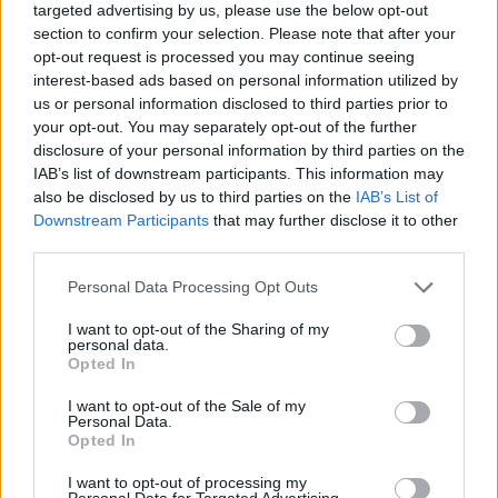
targeted advertising by us, please use the below opt-out
section to confirm your selection. Please note that after your
opt-out request is processed you may continue seeing
interest-based ads based on personal information utilized by
us or personal information disclosed to third parties prior to
your opt-out. You may separately opt-out of the further
disclosure of your personal information by third parties on the
IAB’s list of downstream participants. This information may
also be disclosed by us to third parties on the
IAB’s List of
Downstream Participants
that may further disclose it to other
third parties.
Την καλύτερη ωστόσο απάντηση, έδωσε η ίδια
Personal Data Processing Opt Outs
η Klavdia
, φτάνοντας χθες το βράδι από τη
Ζυρίχη στην Αθήνα, όταν ρωτήθηκε για τα
I want to opt-out of the Sharing of my
personal data.
σχόλια του «πάτου» και του Γιώργου Λιάγκα.
Opted In
«
Ήταν πάρα πολύ μεγάλο κίνητρο αυτά τα
I want to opt-out of the Sale of my
Personal Data.
σχόλια για μένα. Δεν με επηρέασε, ίσα ίσα με
Opted In
μπούσταρε πάρα πολύ.
Μου έδωσε ένα
I want to opt-out of processing my
Personal Data for Targeted Advertising.