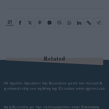
21
SHARES
Related
Οι πρώτες δηλώσεις της Κλαυδίας μετά τον τελικό &
η αποκάλυψη για τη θέση της Ελλάδας στον ημιτελικό
6η η Κλαυδία με την «Αστερομάτα» στην Eurovision