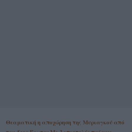
Θεαματική η αποχώρηση της Μυριαγκού από
τον Άγιο Έρωτα: Με 3 επιστολές παίρνει