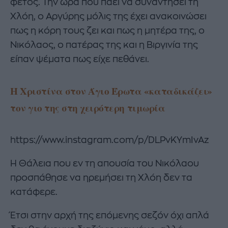
φέτος. Την ώρα που πάει να συναντήσει τη
Χλόη, ο Αργύρης μόλις της έχει ανακοινώσει
πως η κόρη τους ζει και πως η μητέρα της, ο
Νικόλαος, ο πατέρας της και η Βιργινία της
είπαν ψέματα πως είχε πεθάνει.
Η Χριστίνα στον Άγιο Έρωτα «καταδικάζει»
τον γιο της στη χειρότερη τιμωρία
https://www.instagram.com/p/DLPvKYmIvAz
Η Θάλεια που εν τη απουσία του Νικόλαου
προσπάθησε να ηρεμήσει τη Χλόη δεν τα
κατάφερε.
Έτσι στην αρχή της επόμενης σεζόν όχι απλά