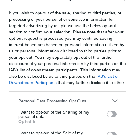
If you wish to opt-out of the sale, sharing to third parties, or
processing of your personal or sensitive information for
targeted advertising by us, please use the below opt-out
section to confirm your selection. Please note that after your
opt-out request is processed you may continue seeing
interest-based ads based on personal information utilized by
us or personal information disclosed to third parties prior to
your opt-out. You may separately opt-out of the further
disclosure of your personal information by third parties on the
Δεν θα πει κανένα ψέμα ενώπιόν τους.
Θα την
IAB’s list of downstream participants. This information may
παραδεχτεί και μάλιστα για πρώτη φορά θα
also be disclosed by us to third parties on the
IAB’s List of
παραδεχτεί πως είναι και ο βιολογικός
Downstream Participants
that may further disclose it to other
third parties.
πατέρας του γιου της
.
Personal Data Processing Opt Outs
Για τις ανάγκες της μυθοπλασίας προφανώς, ο
αγαπημένος Μητροπολίτης θα ανακαλύψει μία
I want to opt-out of the Sharing of my
personal data.
ξεχασμένη διάταξη που αφορά στους ιερείς
Opted In
και θα του δηλώσει πως μπορεί να παντρευτεί
I want to opt-out of the Sale of my