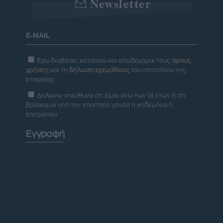
Newsletter
Έχω διαβάσει, κατανοώ και αποδέχομαι τους
όρους
χρήσης
και τη
δήλωση εχεμύθειας
του ιστοτόπου της
εταιρείας
Δηλώνω υπεύθυνα ότι είμαι άνω των 18 ετών ή ότι
βρίσκομαι υπό την εποπτεία γονέα ή κηδεμόνα ή
επιτρόπου
Εγγραφή