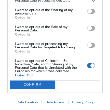
Personal Data Processing Opt Outs
I want to opt-out of the Sharing of my
personal data.
Opted In
I want to opt-out of the Sale of my
Personal Data.
Opted In
I want to opt-out of processing my
Personal Data for Targeted Advertising.
Opted In
I want to opt-out of Collection, Use,
Retention, Sale, and/or Sharing of my
Personal Data that Is Unrelated with the
Purposes for which it was collected.
Στο φινάλε θα ζήσουμε την πορεία προς το
Opted Out
τέλος για τον Νίκο Κουρή ως Άγη που θα
CONFIRM
πληρώσει τις παρανομίες και γενικότερα τις
ανομίες του, ενώ για όλους τους άλλους θα
υπάρξει μία νέα και καλύτερη ζωή.
Data Deletion
Data Access
Privacy Policy