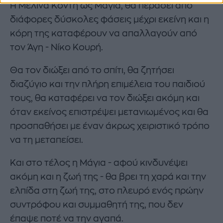
Η Μελίνα Κόντη ως Μάγια, θα περάσει από
διάφορες δύσκολες φάσεις μέχρι εκείνη και η
κόρη της καταφέρουν να απαλλαγούν από
τον Άγη - Νίκο Κουρή.
Θα τον διώξει από το σπίτι, θα ζητήσει
διαζύγιο και την πλήρη επιμέλεια του παιδιού
τους, θα καταφέρει να τον διώξει ακόμη και
όταν εκείνος επιστρέψει μετανιωμένος και θα
προσπαθήσει με έναν άκρως χειριστικό τρόπο
να τη μεταπείσει.
Και στο τέλος η Μάγια - αφού κινδυνέψει
ακόμη και η ζωή της - θα βρει τη χαρά και την
ελπίδα στη ζωή της, στο πλευρό ενός πρώην
συντρόφου και συμμαθητή της, που δεν
έπαψε ποτέ να την αγαπά.