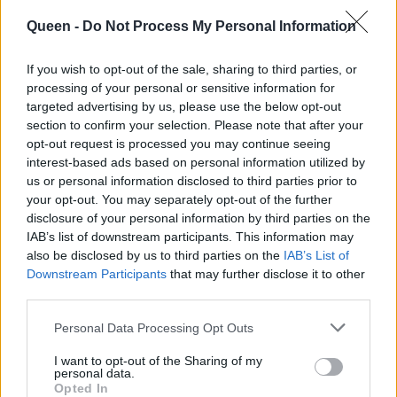
Queen -
Do Not Process My Personal Information
If you wish to opt-out of the sale, sharing to third parties, or
processing of your personal or sensitive information for
targeted advertising by us, please use the below opt-out
section to confirm your selection. Please note that after your
opt-out request is processed you may continue seeing
interest-based ads based on personal information utilized by
us or personal information disclosed to third parties prior to
your opt-out. You may separately opt-out of the further
disclosure of your personal information by third parties on the
Πόνο όμως βαθύ αισθάνεται και η ακλόνητη
IAB’s list of downstream participants. This information may
Κυβέλη και θα δούμε μετά την κηδεία να κάνει
also be disclosed by us to third parties on the
IAB’s List of
έναν πιο προσωπικό αποχαιρετισμό με αγάπη
Downstream Participants
that may further disclose it to other
third parties.
αυτή τη φορά στη γυναίκα που κάποτε υπήρξε
η ερωμένη του συζύγου της.
Personal Data Processing Opt Outs
I want to opt-out of the Sharing of my
Υπάρχει όμως και μία ακόμη καθοριστική
personal data.
σκηνή που θα μας απασχολήσει για αρκετά
Opted In