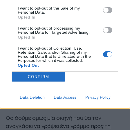
επεισόδια.
Ο Χατζημήτρος (Γιάννης
I want to opt-out of the Sale of my
Personal Data.
Στάνκογλου)
αντιμετωπίζει ευθέως τον μέχρι
Opted In
στιγμής ψυχογιό του
Μάρκο (Γιάννης
I want to opt-out of processing my
Βασιλώτος)
που τον κατηγορεί για τον κρυφό
Personal Data for Targeted Advertising.
Opted In
δεσμό με τη γυναίκα του. Δεν θα του το
αρνηθεί.
I want to opt-out of Collection, Use,
Retention, Sale, and/or Sharing of my
Personal Data that Is Unrelated with the
Purposes for which it was collected.
Opted Out
CONFIRM
Data Deletion
Data Access
Privacy Policy
Θα δούμε όμως μία σκηνή που θα τον
αναγκάσει να γράψει ένα γράμμα προς τη