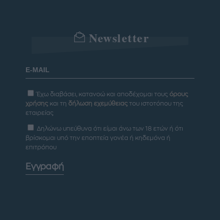
Newsletter
Έχω διαβάσει, κατανοώ και αποδέχομαι τους
όρους
χρήσης
και τη
δήλωση εχεμύθειας
του ιστοτόπου της
εταιρείας
Δηλώνω υπεύθυνα ότι είμαι άνω των 18 ετών ή ότι
βρίσκομαι υπό την εποπτεία γονέα ή κηδεμόνα ή
επιτρόπου
Εγγραφή