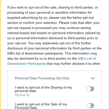
https://www.instagram.com/p/DZp_poolhqJ/
If you wish to opt-out of the sale, sharing to third parties, or
processing of your personal or sensitive information for
Σεναριακά είχε ανατροπές και εκπλήξεις που
targeted advertising by us, please use the below opt-out
δεν έγιναν δεκτές συχνά από το κοινό. Καθώς
section to confirm your selection. Please note that after your
έγινε εκείνη η γυναίκα που παρασύρθηκε από
opt-out request is processed you may continue seeing
interest-based ads based on personal information utilized by
το πάθος της και τελικά παντρεύτηκε τον
us or personal information disclosed to third parties prior to
πρώην σύζυγο της κόρης της Αλίκης. Για τα
your opt-out. You may separately opt-out of the further
ήθη της δεκαετίας του '20, ήταν μία τολμηρή
disclosure of your personal information by third parties on the
IAB’s list of downstream participants. This information may
και κάπως απίθανη συνθήκη.
also be disclosed by us to third parties on the
IAB’s List of
Downstream Participants
that may further disclose it to other
Στα επεισόδια αυτής της εβδομάδας όπως και
third parties.
της επόμενης θα τη δούμε να συνειδητοποιεί
Personal Data Processing Opt Outs
σταδιακά πως έχει τελικά προδοθεί από τον
Ρήγα.
I want to opt-out of the Sharing of my
personal data.
Opted In
Ο Γιώργος Γεροντιδάκης θα κάνει κάθε
προσπάθεια, σκαρφίζεται διάφορα ψέματα για
I want to opt-out of the Sale of my
Personal Data.