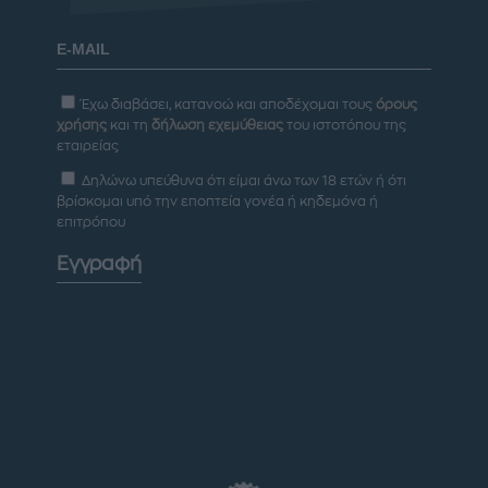
Έχω διαβάσει, κατανοώ και αποδέχομαι τους
όρους
χρήσης
και τη
δήλωση εχεμύθειας
του ιστοτόπου της
εταιρείας
Δηλώνω υπεύθυνα ότι είμαι άνω των 18 ετών ή ότι
βρίσκομαι υπό την εποπτεία γονέα ή κηδεμόνα ή
επιτρόπου
Εγγραφή