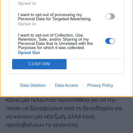
να αρνηθεί τον φόνο του Χατζημήτρου, αλλά
Opted In
τα στοιχεία θα τον προδώσουν. Μάρτυρες που
I want to opt-out of processing my
τον είδαν εκείνη τη νύχτα, το όπλο αλλά και τα
Personal Data for Targeted Advertising.
Opted In
παπούτσια που φορούσε.
I want to opt-out of Collection, Use,
Retention, Sale, and/or Sharing of my
Personal Data that Is Unrelated with the
Purposes for which it was collected.
Opted Out
CONFIRM
Data Deletion
Data Access
Privacy Policy
Κάνει μία τελευταία προσπάθεια για να την
πείσει να ξαναφύγουν από το ξενοδοχείο για
να κάνουν μία νέα ζωή, αλλά τους
προλαβαίνουν τα γεγονότα.