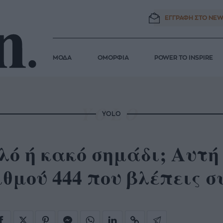
ΕΓΓΡΑΦΗ ΣΤΟ
NEW
ΜΟΔΑ
ΟΜΟΡΦΙΑ
POWER TO INSPIRE
YOLO
ό ή κακό σημάδι; Αυτή
θμού 444 που βλέπεις σ