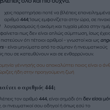
 βλέπεις όλο και πιο συχνά.
Έ
χεις παρατηρήσει ποτέ να βλέπεις επανειλημμένα
αριθμό
444
; Ίσως εμφανίζεται στην ώρα, σε πινακ
λογαριασμούς ή ακόμη και τυχαία μέσα στην ημέ
φαίνεται πως δεν είναι απλώς σύμπτωση, ίσως έχεις
πιστεύουν ότι τέτοιοι αριθμοί – γνωστοί και ως
ange
enco's Point of View
A STORY BY KORI
rs
– είναι μηνύματα από το σύμπαν ή πνευματικούς
ΝΘΑ ΑΠΟΣΤΟΛΟΠΟΥΛΟΥ
ΔΑΦΝΗ ΚΑΡΑΒΟΚΥΡΗ
ς που σε κατευθύνουν και σε ενθαρρύνουν.
υτη καλοκαιρινή
Nτίνα Νικολάου: «Όταν
ομηνία γέννησής σου αποκαλύπτει ποιος είναι ο ά
ή σαλάτα με
έπαθα την πρώτη κρίση
ώριζες ήδη στην προηγούμενη ζωή
ι, φέτα και φράουλες
πανικού νόμιζα πως θα
λατρέψετε
πεθάνω»
μαίνει ο αριθμός 444;
λέπεις τον αριθμό
444
, είναι σημάδι ότι
δεν είσαι μό
, οι πνευματικοί σου οδηγοί ή όπως εσύ το