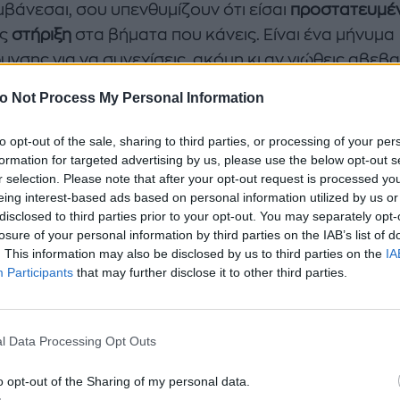
μβάνεσαι, σου υπενθυμίζουν ότι είσαι
προστατευμέ
ις
στήριξη
στα βήματα που κάνεις. Είναι ένα μήνυμα
υνσης για να συνεχίσεις, ακόμη κι αν νιώθεις αβεβ
βολία.
o Not Process My Personal Information
γκεκριμένα όμως:
to opt-out of the sale, sharing to third parties, or processing of your per
formation for targeted advertising by us, please use the below opt-out s
 καριέρα
r selection. Please note that after your opt-out request is processed y
eing interest-based ads based on personal information utilized by us or
μός 444 εμφανίζεται συχνά όταν
δουλεύεις σκληρά
disclosed to third parties prior to your opt-out. You may separately opt-
ι ίσως αρχίζεις να αναρωτιέσαι αν αξίζει τον κόπο. 
losure of your personal information by third parties on the IAB’s list of
. This information may also be disclosed by us to third parties on the
IA
ίζει ότι
είσαι σε καλό δρόμο
και ότι οι προσπάθειέ
Participants
that may further disclose it to other third parties.
αμειφθούν
. Αν σκέφτεσαι αλλαγή ή νέο ξεκίνημα, ο
ς αυτός σε ενθαρρύνει να προχωρήσεις με
οργάνωσ
στον εαυτό σου
.
l Data Processing Opt Outs
 σχέσεις
o opt-out of the Sharing of my personal data.