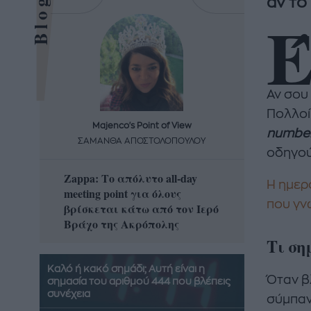
αν το
Αν σου 
Πολλοί 
Majenco's Point of View
Maj
numbe
ΣΑΜΑΝΘΑ ΑΠΟΣΤΟΛΟΠΟΥΛΟΥ
ΣΑΜΑ
οδηγού
Zappa: Το απόλυτο all-day
Η απόλ
Η ημερ
meeting point για όλους
δροσερ
που γν
βρίσκεται κάτω από τον Ιερό
καρπούζ
Βράχο της Ακρόπολης
που θα 
Τι ση
Καλό ή κακό σημάδι; Αυτή είναι η
Όταν β
σημασία του αριθμού 444 που βλέπεις
συνέχεια
σύμπαν