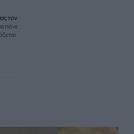
είς τον
θα πάνε
άζεται