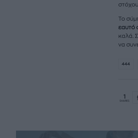
στόχου
Το σύμπ
εαυτό 
καλά. Σ
να συνε
444
1
SHARES