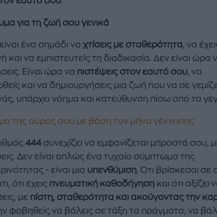
τον εαυτό σου
.
υμα για τη ζωή σου γενικά
είναι ένα σημάδι να
χτίσεις με σταθερότητα
, να έχει
 και να εμπιστευτείς τη διαδικασία. Δεν είναι ώρα 
σεις. Είναι ώρα να
πιστέψεις στον εαυτό σου
, να
είς και να δημιουργήσεις μια ζωή που να σε γεμίζει.
νάς, υπάρχει νόημα και κατεύθυνση πίσω από τα γε
μα της αύρας σoυ με βάση τον μήνα γέννησης
ριθμός
444
συνεχίζει να εμφανίζεται μπροστά σου, μ
εις. Δεν είναι απλώς ένα τυχαίο σύμπτωμα της
ινότητας - είναι μια
υπενθύμιση
. Ότι βρίσκεσαι σε
ι, ότι έχεις
πνευματική καθοδήγηση
και ότι αξίζει 
εις, με
πίστη, σταθερότητα και ακούγοντας την κα
ην φοβηθείς να βάλεις σε τάξη τα πράγματα, να βάλ