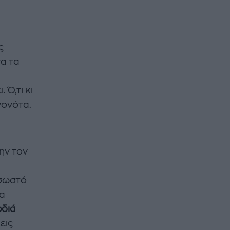
ς
να τα
 Ό,τι κι
γονότα.
ην τον
 σωστό
να
ρδιά
εις