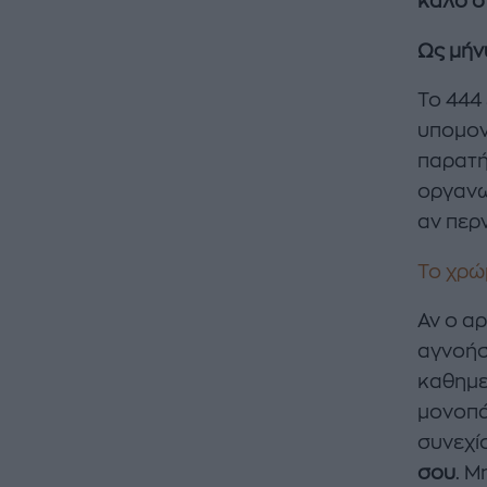
καλό σ
Ως μήν
Το 444 
υπομονή
παρατή
οργανωθ
αν περ
Το χρώ
Αν ο α
αγνοήσ
καθημερ
μονοπάτ
συνεχίσ
σου
. Μ