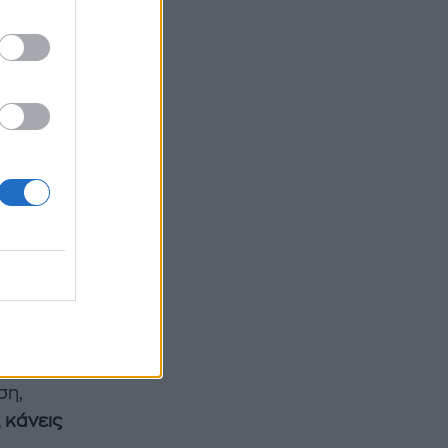
εί να
κεσαι
α
ι μια
μείνεις
τού σου
ι» να
ι την
ση,
, κάνεις