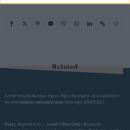
Related
Αυτό το καλοκαίρι έχεις την ευκαιρία να κερδίσεις
το πιο fashion statement item από την ANSTAL!
Party, θερινό και… Good Vibes Only: Κέρδισε