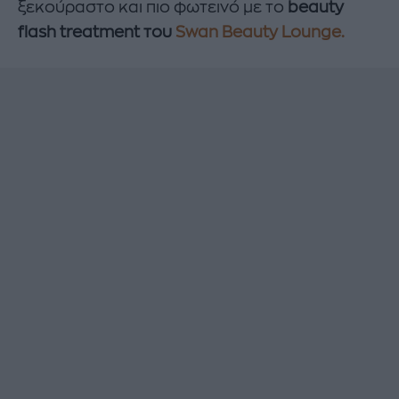
ξεκούραστο και πιο φωτεινό με το
beauty
flash treatment του
Swan Beauty Lounge.