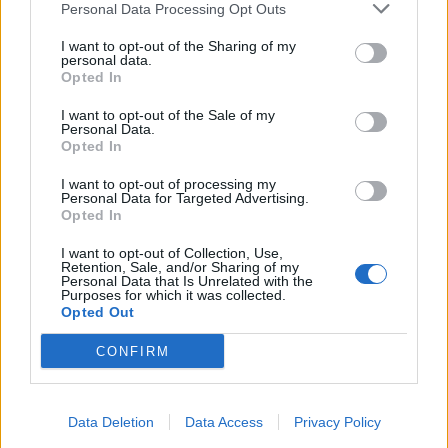
Personal Data Processing Opt Outs
I want to opt-out of the Sharing of my
personal data.
Opted In
I want to opt-out of the Sale of my
Personal Data.
Opted In
I want to opt-out of processing my
Μόλις κερδίσετε θα έχετε
ένα μήνα στη
Personal Data for Targeted Advertising.
Opted In
διάθεση σας για να απολαύσετε τις στιγμές
χαλάρωσης
. Το μόνο που θα έχετε να κάνετε
I want to opt-out of Collection, Use,
Retention, Sale, and/or Sharing of my
είναι να πάρετε τηλέφωνο στα 210 6829466-
Personal Data that Is Unrelated with the
Purposes for which it was collected.
7-8 και
να κλείσετε ραντεβού!
Opted Out
CONFIRM
ΔΙΑΓΩΝΙΣΜΟΣ
SWAN
Data Deletion
Data Access
Privacy Policy
SWAN BEAUTY LOUNGE