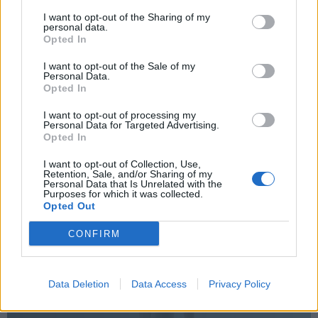
I want to opt-out of the Sharing of my
Κέρδισε διπλές προσκλήσεις για τη μεγάλη συναυλία
personal data.
των ΝΙΝΟ & ΖΟΖΕΦΙΝ στο CT Garden στο Γαλάτσι!
Opted In
I want to opt-out of the Sale of my
Personal Data.
Opted In
It’s Your Turn II να τολμήσεις και να κάνεις δικό σου
το πιο μυστηριώδες άρωμα της σεζόν
I want to opt-out of processing my
Personal Data for Targeted Advertising.
Opted In
I want to opt-out of Collection, Use,
Retention, Sale, and/or Sharing of my
Personal Data that Is Unrelated with the
Keep her in the game
Purposes for which it was collected.
Opted Out
Πότε η αυτοπεποίθηση γίνεται
η μεγαλύτερη δύναμη μίας
CONFIRM
αθλήτριας; Ανακάλυψε
περισσότερα
Data Deletion
Data Access
Privacy Policy