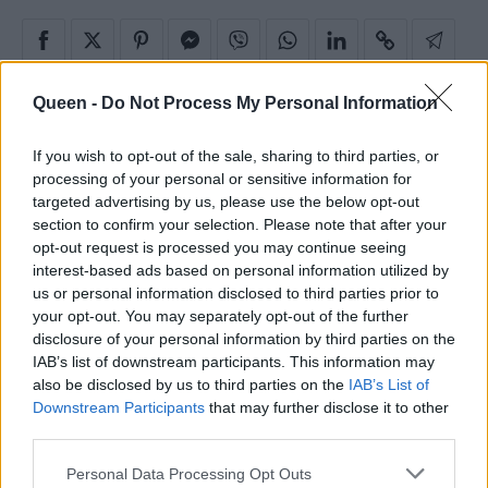
Queen -
Do Not Process My Personal Information
If you wish to opt-out of the sale, sharing to third parties, or
processing of your personal or sensitive information for
Related
targeted advertising by us, please use the below opt-out
section to confirm your selection. Please note that after your
opt-out request is processed you may continue seeing
interest-based ads based on personal information utilized by
us or personal information disclosed to third parties prior to
Αυτό το καλοκαίρι έχεις την ευκαιρία να κερδίσεις
your opt-out. You may separately opt-out of the further
το πιο fashion statement item από την ANSTAL!
disclosure of your personal information by third parties on the
IAB’s list of downstream participants. This information may
also be disclosed by us to third parties on the
IAB’s List of
Downstream Participants
that may further disclose it to other
Party, θερινό και… Good Vibes Only: Κέρδισε
third parties.
πρόσκληση για το πιο ξεχωριστό Cine Party της σεζόν
Personal Data Processing Opt Outs