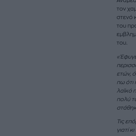
Ανάμεσ
τον χαμ
στενό 
του πρ
εμβλημ
του.
«Έφυγε
περισσ
ετών, 
πω ότι 
λαϊκό 
πολύ τ
στάθηκ
Τις επ
γιατί 