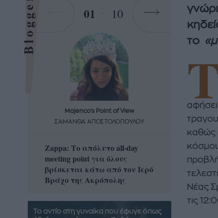
Bloggers
γνώρι
01
10
κηδεί
το
«μ
αφήσει 
Majenco's Point of View
Maj
τραγου
ΣΑΜΑΝΘΑ ΑΠΟΣΤΟΛΟΠΟΥΛΟΥ
ΣΑΜΑ
καθώς 
κόσμου
Zappa: Το απόλυτο all-day
Η απόλ
meeting point για όλους
δροσερ
προβλή
βρίσκεται κάτω από τον Ιερό
καρπούζ
τελεστε
Βράχο της Ακρόπολης
που θα 
Νέας Σ
τις 12:
Το αντίο στη γυναίκα που έφυγε όπως