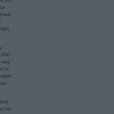
ς για
τον
ωπικό
ν
λίψη
ω
ν 100
 σας
εί σε
 πάρα
που
ικά,
ς της