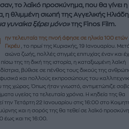
σαν, το λαϊκό προσκύνημα, που θα γίνει η
α, η θλιμμένη σιωπή της Αγγελικής Ηλιάδη,
ια γυναίκα ξέρει μόνο»
της Finos Film.
Τ
ην τελευταία της πνοή άφησε σε ηλικία 100 ετών 
Γκρέυ
, το πρωί της Κυριακής, 19 Ιανουαρίου. Μετ
αιώνα ζωής, πολλές στιγμές επιτυχίας έναν και έ
πίσω της τη δική της ιστορία, η καταξιωμένη λαϊκή
enco's Point of View
A STORY BY KORI
δίστρια, βύθισε σε πένθος τους δικούς της ανθρώπ
ΝΘΑ ΑΠΟΣΤΟΛΟΠΟΥΛΟΥ
ΔΑΦΝΗ ΚΑΡΑΒΟΚΥΡΗ
φυσικά και πολλούς εκπροσώπους του καλλιτεχνι
 της χώρας. Όπως ήταν γνωστό, αντιμετώπιζε σοβ
υτη καλοκαιρινή
Nτίνα Νικολάου: «Όταν
ή σαλάτα με
έπαθα την πρώτη κρίση
ματα υγείας τα τελευταία χρόνια. Η κηδεία της θα
ι, φέτα και φράουλες
πανικού νόμιζα πως θα
ί την Τετάρτη 22 Ιανουαρίου στις 16:00 στο Κοιμητ
λατρέψετε
πεθάνω»
μύρνης και η σορός της θα τεθεί σε λαϊκό προσκύν
00 έως και τις 16:00.