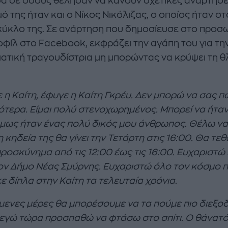
α σε όσους θέλησαν να κάνουν σχετικές αναρτήσει
ό της ήταν και ο Νίκος Νικόλιζας, ο οποίος ήταν σ
κύκλο της. Σε ανάρτηση που δημοσίευσε στο προσ
οφίλ στο Facebook, εκφράζει την αγάπη του για τη
ατική τραγουδίστρια μη μπορώντας να κρύψει τη θ
 η Καίτη, έφυγε η Καίτη Γκρέυ. Δεν μπορώ να σας π
ότερα. Είμαι πολύ στενοχωρημένος. Μπορεί να ήτα
όμως ήταν ένας πολύ δικός μου άνθρωπος. Θέλω να
η κηδεία της θα γίνει την Τετάρτη στις 16:00. Θα τεθ
προσκύνημα από τις 12:00 έως τις 16:00. Ευχαριστώ
ον Δήμο Νέας Σμύρνης. Ευχαριστώ όλο τον κόσμο 
ε δίπλα στην Καίτη τα τελευταία χρόνια.
όμενες μέρες θα μπορέσουμε να τα πούμε πιο διεξοδ
κι εγώ τώρα προσπαθώ να φτάσω στο σπίτι. Ο θάνατό