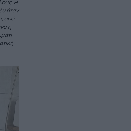
λους. Η
ρέυ ήταν
α, από
ένα η
μμάτι
ματική