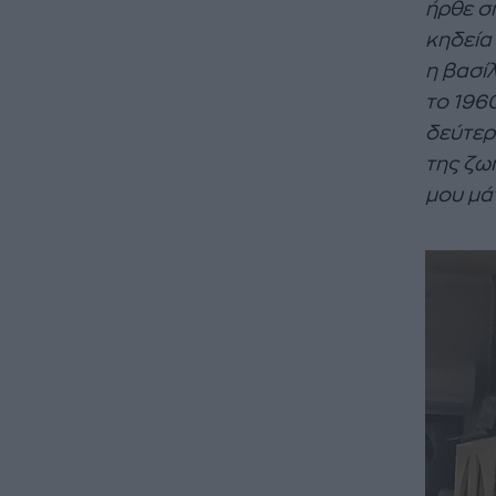
ήρθε σ
κηδεία 
η βασί
το 196
δεύτερ
της ζωή
μου μά