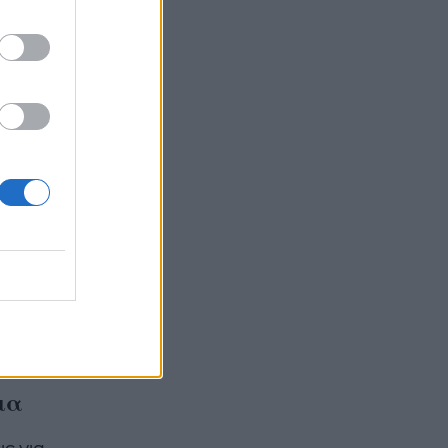
οία
,
ν
 φυγει.
κιορα,
ι!
μα