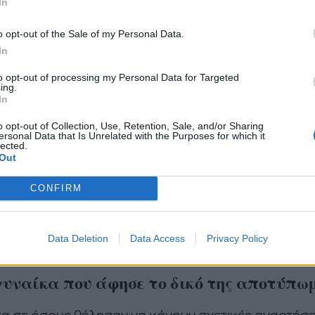
In
ρόμοιο κλίμα και η Κλέλια Ρένεση, η οπ
o opt-out of the Sale of my Personal Data.
In
θηκε την υποδύθηκε στην εν λόγω ταινία
ώντας διθυραμβικές κριτικές.
to opt-out of processing my Personal Data for Targeted
ing.
In
ρο εζησε, φωτισε , ταξιδεψε κ μαγεψε χιλιαδες. Σα
o opt-out of Collection, Use, Retention, Sale, and/or Sharing
εκρήγνυται κ γινεται αστροσκονη αλλα ποτε δεν θα
ersonal Data that Is Unrelated with the Purposes for which it
lected.
ει στον ουρανο μας ! Καιτη Γκρευ , η φωναρα, η μαγ
Out
σσα, η μερακλου. Φωτισε τους ουρανους! Καλο ταξιδ
CONFIRM
τιμη που μυρισα καποια μονοπατια σου .. 🌪️⚡️🙏🏼
Data Deletion
Data Access
Privacy Policy
//www.instagram.com/p/DFBGk9Zo4Qz/
υναίκα που άφησε το δικό της αποτύπω