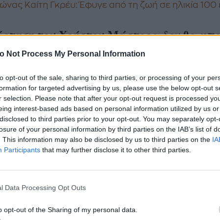
ιώνας Καίτη Γκρέυ: Έφυγε από τη ζωή σε ηλικία 100
ρτηση του Χρήστου Μάστορα δεν θα μπ
ν υπάρχει σήμερα
o Not Process My Personal Information
τος Μάστορας, ο τραγουδιστής με τη βαθιά ευαισθ
to opt-out of the sale, sharing to third parties, or processing of your per
formation for targeted advertising by us, please use the below opt-out s
ν καλλιτεχνική έκφραση, αποχαιρέτησε την Καίτη Γκ
r selection. Please note that after your opt-out request is processed y
πό ένα λιτό αλλά συγκινητικό post στο Instagram. 
eing interest-based ads based on personal information utilized by us or
ψει ούτε λέξη, η εικόνα που μοιράστηκε μίλησε από
disclosed to third parties prior to your opt-out. You may separately opt-
losure of your personal information by third parties on the IAB’s list of
ποτυπώνοντας τον σεβασμό και την εκτίμησή του γι
. This information may also be disclosed by us to third parties on the
IA
ία ερμηνεύτρια. Ο Μάστορας, ο οποίος ενσάρκωσε
Participants
that may further disclose it to other third parties.
 Καζαντζίδη στην ταινία «Υπάρχω», όπου η Καίτη Γκ
κε η Κλέλια Ρένεση, με αυτή την κίνηση τίμησε μια
α που άφησε το στίγμα της στο ελληνικό τραγούδι.
l Data Processing Opt Outs
o opt-out of the Sharing of my personal data.
//www.instagram.com/p/DFA3unXt_AP/