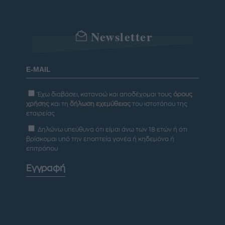
Newsletter
Έχω διαβάσει, κατανοώ και αποδέχομαι τους
όρους
χρήσης
και τη
δήλωση εχεμύθειας
του ιστοτόπου της
εταιρείας
Δηλώνω υπεύθυνα ότι είμαι άνω των 18 ετών ή ότι
βρίσκομαι υπό την εποπτεία γονέα ή κηδεμόνα ή
επιτρόπου
Εγγραφή