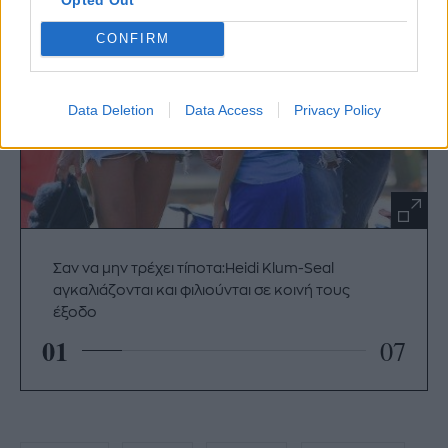
CONFIRM
Data Deletion
Data Access
Privacy Policy
Σαν να μην τρέχει τίποτα:Heidi Klum-Seal
αγκαλιάζονται και φιλιούνται σε κοινή τους
έξοδο
01
07