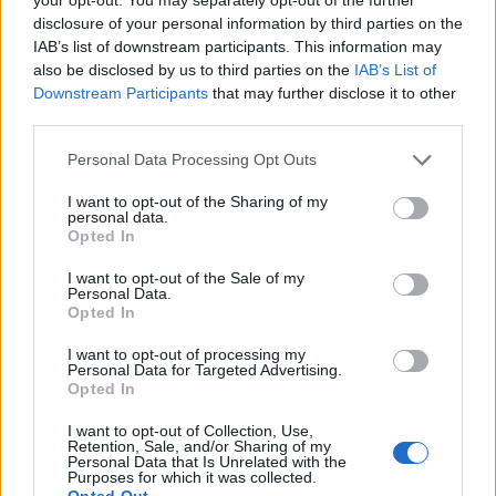
disclosure of your personal information by third parties on the
IAB’s list of downstream participants. This information may
Διαβάστε ακόμη:
also be disclosed by us to third parties on the
IAB’s List of
Downstream Participants
that may further disclose it to other
Ιδού πώς είναι το σώμα της Beyoncé χωρίς
third parties.
photoshop!
Personal Data Processing Opt Outs
Τελικά ξέχασε ή όχι η Kim Kardashian την
I want to opt-out of the Sharing of my
κόρη της στο ξενοδοχείο; Δείτε το σχετικό
personal data.
Opted In
video
I want to opt-out of the Sale of my
Personal Data.
Opted In
I want to opt-out of processing my
Personal Data for Targeted Advertising.
Opted In
I want to opt-out of Collection, Use,
Retention, Sale, and/or Sharing of my
Personal Data that Is Unrelated with the
Purposes for which it was collected.
Opted Out