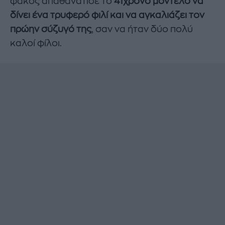
φακός απαθανάτισε το
41χρονο μοντέλο να
δίνει ένα τρυφερό φιλί και να αγκαλιάζει τον
πρώην σύζυγό της
, σαν να ήταν δύο πολύ
καλοί φίλοι.