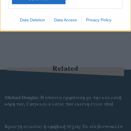
Data Deletion
Data Access
Privacy Policy
Related
Michael Douglas: Η σπάνια εμφάνιση με την καλλονή
κόρη του, Carys και ο λόγος που εκείνη έγινε viral
Κραυγή αγωνίας ή εφηβική τέχνη; Το νέο βιντεοκλίπ