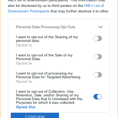
also be disclosed by us to third parties on the
IAB’s List of
Downstream Participants
that may further disclose it to other
third parties.
Η δική σου όμως, ποια είναι;
Personal Data Processing Opt Outs
Διαβάστε ακόμα:
I want to opt-out of the Sharing of my
personal data.
Ο Μr. Grey πάει να μας καταστρέψει το...
Opted In
όνειρο: Η δήλωσή του που θα συζητηθεί
I want to opt-out of the Sale of my
Personal Data.
Valentine's Day 2015: Είναι stars, είναι
Opted In
και...ερωτευμένοι- Δείτε τι λένε για τον έρωτα!
I want to opt-out of processing my
Personal Data for Targeted Advertising.
Opted In
50 ΑΠΟΧΡΩΣΕΙΣ ΤΟΥ ΓΚΡΙ
50 SHADES OF GREY
I want to opt-out of Collection, Use,
Retention, Sale, and/or Sharing of my
Personal Data that Is Unrelated with the
Christian Grey
DAKOTA JOHNSON
Purposes for which it was collected.
Opted Out
ΕΡΩΤΙΚΕΣ ΣΚΗΝΕΣ
CONFIRM