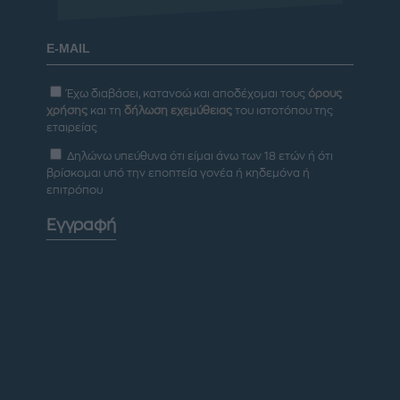
Έχω διαβάσει, κατανοώ και αποδέχομαι τους
όρους
χρήσης
και τη
δήλωση εχεμύθειας
του ιστοτόπου της
εταιρείας
Δηλώνω υπεύθυνα ότι είμαι άνω των 18 ετών ή ότι
βρίσκομαι υπό την εποπτεία γονέα ή κηδεμόνα ή
επιτρόπου
Εγγραφή