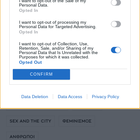
I want to opt-out of the Sale of my
Personal Data.
Opted In
I want to opt-out of processing my
Personal Data for Targeted Advertising.
Opted In
Γενικότερα την αγαπούσαμε. Αλλά όσο πιο
συχνά μιλάει και αποκαλύπτει απόψεις και
I want to opt-out of Collection, Use,
Retention, Sale, and/or Sharing of my
στοιχεία του χαρακτήρα της, την αγαπάμε
Personal Data that Is Unrelated with the
Purposes for which it was collected.
ακόμη περισσότερο.
Εξάλλου δεν έκρυψε
Opted Out
ποτέ ότι κατάγεται από πολύ φτωχή
CONFIRM
οικογένεια και έχει επτά αδέρφια! Go on
Sarah.
Data Deletion
Data Access
Privacy Policy
SARAH JESSICA PARKER
ΔΗΛΩΣΕΙΣ
SEX AND THE CITY
ΦΕΜΙΝΙΣΜΟΣ
ΑΝΘΡΩΠΟΙ