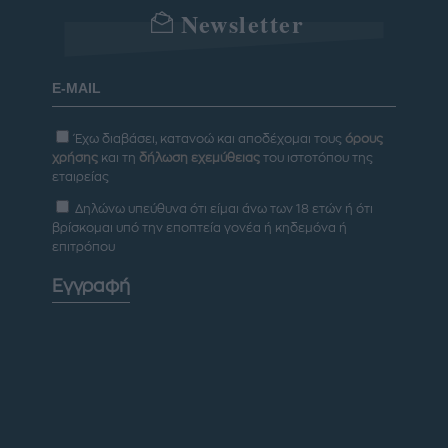
Newsletter
Έχω διαβάσει, κατανοώ και αποδέχομαι τους
όρους
χρήσης
και τη
δήλωση εχεμύθειας
του ιστοτόπου της
εταιρείας
Δηλώνω υπεύθυνα ότι είμαι άνω των 18 ετών ή ότι
βρίσκομαι υπό την εποπτεία γονέα ή κηδεμόνα ή
επιτρόπου
Εγγραφή