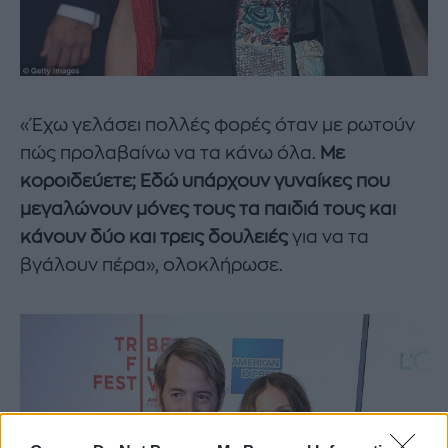
«Έχω γελάσει πολλές φορές όταν με ρωτούν
πώς προλαβαίνω να τα κάνω όλα.
Με
κοροιδεύετε; Εδώ υπάρχουν γυναίκες που
μεγαλώνουν μόνες τους τα παιδιά τους και
κάνουν δύο και τρεις δουλειές
για να τα
βγάλουν πέρα», ολοκλήρωσε.