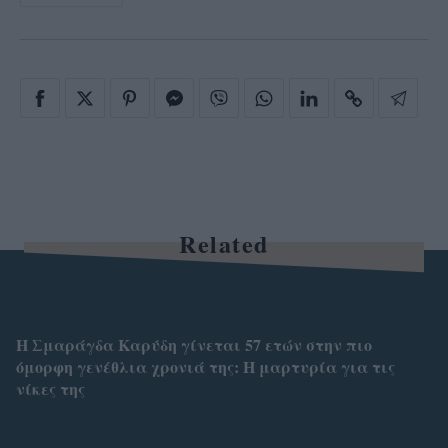
Related
Η Σμαράγδα Καρύδη γίνεται 57 ετών στην πιο
όμορφη γενέθλια χρονιά της: Η μαρτυρία για τις
νίκες της