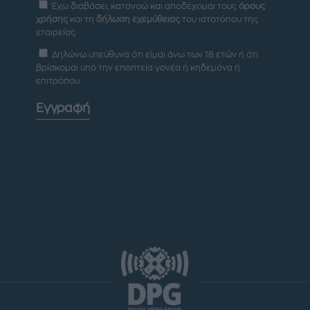
Έχω διαβάσει, κατανοώ και αποδέχομαι τους
όρους
χρήσης
και τη
δήλωση εχεμύθειας
του ιστοτόπου της
εταιρείας
Δηλώνω υπεύθυνα ότι είμαι άνω των 18 ετών ή ότι
βρίσκομαι υπό την εποπτεία γονέα ή κηδεμόνα ή
επιτρόπου
Εγγραφή