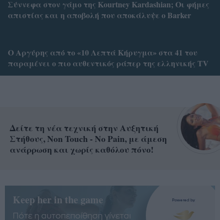
Σύννεφα στον γάμο της Kourtney Kardashian; Οι φήμες
απιστίας και η αποβολή που αποκάλυψε ο Barker
Ο Αργύρης από το «10 Λεπτά Κήρυγμα» στα 41 του
παραμένει ο πιο αυθεντικός ράπερ της ελληνικής TV
Δείτε τη νέα τεχνική στην Αυξητική
Στήθους, Non Touch - No Pain, με άμεση
ανάρρωση και χωρίς καθόλου πόνο!
Keep her in the game
Πότε η αυτοπεποίθηση γίνεται