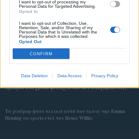
I want to opt-out of processing my
Personal Data for Targeted Advertising.
Opted In
I want to opt-out of Collection, Use,
Retention, Sale, and/or Sharing of my
Personal Data that Is Unrelated with the
Purposes for which it was collected.
Opted Out
Related
CONFIRM
Data Deletion
Data Access
Privacy Policy
Τι συμβολίζουν για τη Σίσσυ Χρηστίδου οι 3 όμοιοι
αριθμοί στο χρυσό φυλαχτό που δεν αποχωρίζεται;
Το χιούμορ ήταν τελικά αυτό που έκανε την Emma
Heming να ερωτευτεί τον Bruce Willis;