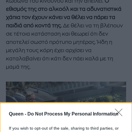
κώδωνα του κινδύνου και την απειλεί.
Ο
εθισμός της στο αλκοόλ και τα αδυνατιστικά
χάπια τον έχουν κάνει να θέλει να πάρει τα
παιδιά από κοντά της.
Δε θέλει να τη βλέπουν
σε τέτοια κατάσταση και θεωρεί ότι δεν
αποτελεί σωστό πρότυπο μητέρας. Ήδη η
μεγάλη τους κόρη έχει αρχίσει να
καταλαβαίνει ότι κάτι δεν πάει καλά με τη
μαμά της.
Queen -
Do Not Process My Personal Information
If you wish to opt-out of the sale, sharing to third parties, or