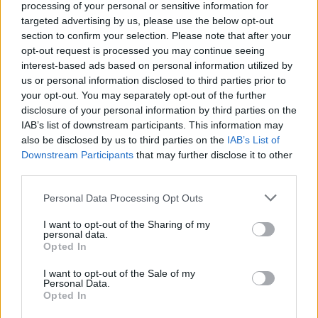
processing of your personal or sensitive information for
targeted advertising by us, please use the below opt-out
section to confirm your selection. Please note that after your
opt-out request is processed you may continue seeing
interest-based ads based on personal information utilized by
us or personal information disclosed to third parties prior to
your opt-out. You may separately opt-out of the further
disclosure of your personal information by third parties on the
IAB’s list of downstream participants. This information may
also be disclosed by us to third parties on the
IAB’s List of
Τι να πούμε. Ελπίζουμε η οικογενειακή τους
Downstream Participants
that may further disclose it to other
γαλήνη να βρεθεί πολύ σύντομα.
third parties.
Personal Data Processing Opt Outs
HOLLYWOOD
JESSICA SIMPSON
I want to opt-out of the Sharing of my
personal data.
Opted In
JUICY NEWS
ΕΘΙΣΜΟΣ ΣΤΟ ΑΛΚΟΟΛ
I want to opt-out of the Sale of my
Personal Data.
Opted In