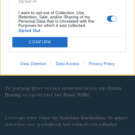
Opted In
I want to opt-out of Collection, Use,
Retention, Sale, and/or Sharing of my
Personal Data that Is Unrelated with the
Related
Purposes for which it was collected.
Opted Out
CONFIRM
Τι συμβολίζουν για τη Σίσσυ Χρηστίδου οι 3 όμοιοι
Data Deletion
Data Access
Privacy Policy
αριθμοί στο χρυσό φυλαχτό που δεν αποχωρίζεται;
Το χιούμορ ήταν τελικά αυτό που έκανε την Emma
Heming να ερωτευτεί τον Bruce Willis;
Σύννεφα στον γάμο της Kourtney Kardashian; Οι φήμες
απιστίας και η αποβολή που αποκάλυψε ο Barker