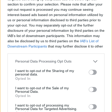
section to confirm your selection. Please note that after your
opt-out request is processed you may continue seeing
interest-based ads based on personal information utilized by
Μίλησε κανείς;
us or personal information disclosed to third parties prior to
your opt-out. You may separately opt-out of the further
Τι έκαναν το Σαββατοκύριακο οι Έλληνες
disclosure of your personal information by third parties on the
IAB’s list of downstream participants. This information may
celebrities; 10 + 1 φωτογραφίες που
also be disclosed by us to third parties on the
IAB’s List of
ξεχωρίσαμε από το timeline μας
Downstream Participants
that may further disclose it to other
third parties.
ΜΑΡΙΑ ΚΟΡΙΝΘΙΟΥ
ΣΕΞΙ
SEXY
ΚΙΛΑ
Personal Data Processing Opt Outs
I want to opt-out of the Sharing of my
ΓΙΑΝΝΗΣ ΑΪΒΑΖΗΣ
LOOK
personal data.
Opted In
I want to opt-out of the Sale of my
Personal Data.
Opted In
I want to opt-out of processing my
Personal Data for Targeted Advertising.