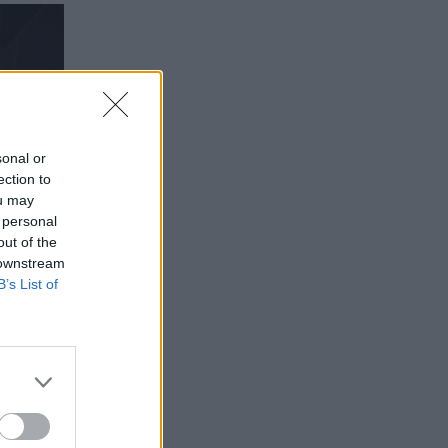
sonal or
ection to
ou may
 personal
out of the
 downstream
B’s List of