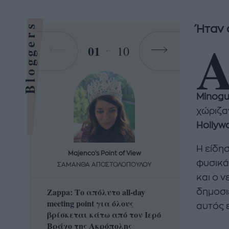
Bloggers
Ήταν 
01
10
Minogu
χώριζαν
Hollyw
Η είδη
Majenco's Point of View
Maj
φυσικά
ΣΑΜΑΝΘΑ ΑΠΟΣΤΟΛΟΠΟΥΛΟΥ
ΣΑΜΑ
και ο 
Zappa: Το απόλυτο all-day
Η απόλ
δημοσιε
meeting point για όλους
δροσερ
αυτός 
βρίσκεται κάτω από τον Ιερό
καρπούζ
Βράχο της Ακρόπολης
που θα 