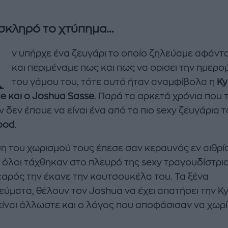
σκληρό το χτύπημα...
Α
ν υπήρχε ένα ζευγάρι το οποίο ζηλεύαμε αφάντ
και περιμέναμε πως και πως να ορισει την ημερο
του γάμου του, τότε αυτό ήταν αναμφίβολα η
Ky
e και ο Joshua Sasse
. Παρά τα αρκετά χρόνια που 
 δεν έπαυε να είναι ένα από τα πιο sexy ζευγάρια 
ood
.
ση του χωρισμού τους έπεσε σαν κεραυνός εν αιθρία
enco's Point of View
A STORY BY KORI
 όλοι τάχθηκαν στο πλευρό της sexy τραγουδίστρια
ΝΘΑ ΑΠΟΣΤΟΛΟΠΟΥΛΟΥ
ΔΑΦΝΗ ΚΑΡΑΒΟΚΥΡΗ
νεαρός την έκανε την κουτσουκέλα του. Τα ξένα
υτη καλοκαιρινή
Nτίνα Νικολάου: «Όταν
ύματα, θέλουν τον Joshua να έχει απατήσει την Kyl
ή σαλάτα με
έπαθα την πρώτη κρίση
είναι άλλωστε και ο λόγος που αποφάσισαν να χωρί
ι, φέτα και φράουλες
πανικού νόμιζα πως θα
λατρέψετε
πεθάνω»