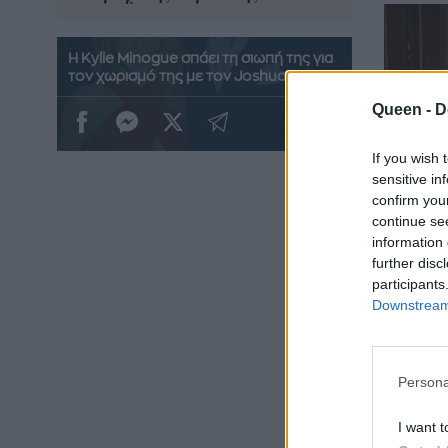
Η Kylie Minogue σπάει τη σιωπή της για
τον χωρισμό της με τον Joshua Sasse
Queen -
D
If you wish 
sensitive in
confirm you
continue se
information 
further disc
participants
Downstream 
Persona
I want t