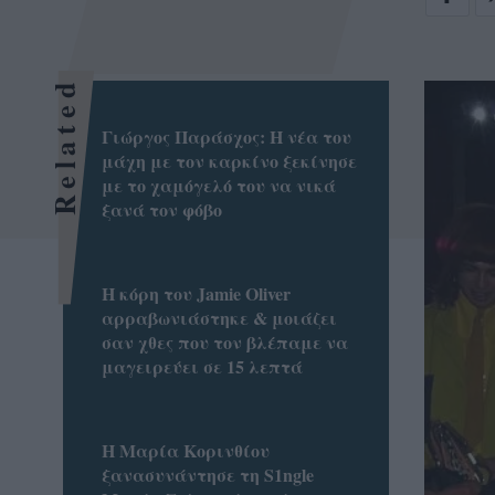
Related
Γιώργος Παράσχος: Η νέα του
μάχη με τον καρκίνο ξεκίνησε
με το χαμόγελό του να νικά
ξανά τον φόβο
Η κόρη του Jamie Oliver
αρραβωνιάστηκε & μοιάζει
σαν χθες που τον βλέπαμε να
μαγειρεύει σε 15 λεπτά
Η Μαρία Κορινθίου
ξανασυνάντησε τη S1ngle