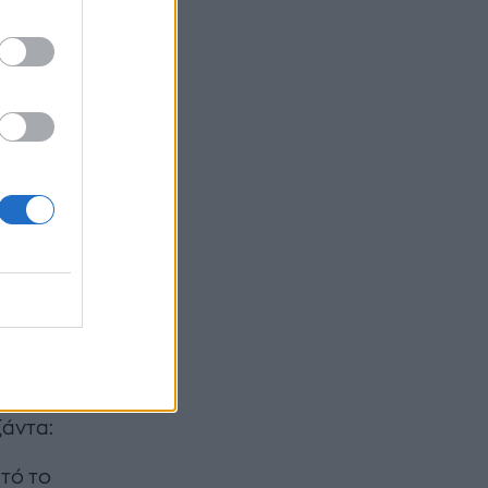
ι πριν
τον
α με
ζάντα:
υτό το