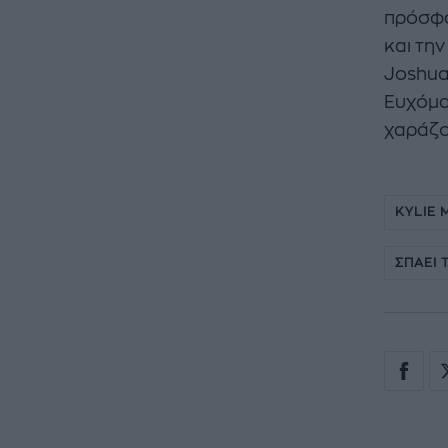
πρόσφα
και τη
Joshua
Ευχόμα
χαράζο
KYLIE 
ΣΠΑΕΙ 