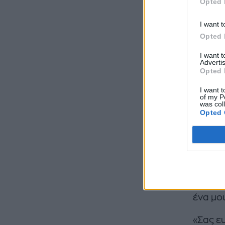
Opted 
I want t
Opted 
I want 
Advertis
Opted 
I want t
of my P
was col
Opted 
Κανένα
από κά
προσωπ
ένα μο
«Σας ε