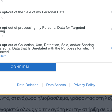
In
o opt-out of the Sale of my Personal Data.
In
to opt-out of processing my Personal Data for Targeted
ing.
In
o opt-out of Collection, Use, Retention, Sale, and/or Sharing
ersonal Data that Is Unrelated with the Purposes for which it
lected.
Out
CONFIRM
ς από τους δύο δεν είχε δηλώσει κάτι επίσημα μέχρ
ποιες ώρες τουλάχιστον που η Kylie κοινοποίησε σ
Data Deletion
Data Access
Privacy Policy
ικό της λογαριασμό στο Instagram μία φωτογραφί
υντό, στενάχωρο ηλιοβασίλεμα, γράφοντας στη λε
υχαριστώ όλους για την αγάπη και την στήριξη σε α