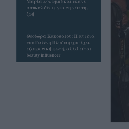
Μαρία Σολωμού και έκανε
αποκαλύψεις για τη νέα της
ζωή
Θεοδώρα Κακοσαίου: Η ανιψιά
του Γιάννη Πλούταρχου έχει
εξαιρετική φωνή, αλλά είναι
beauty influencer