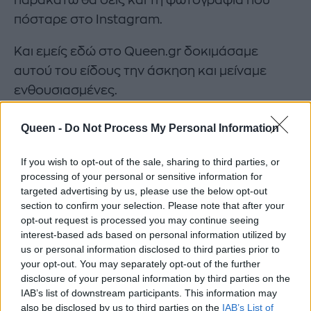
παρακάτω θα δεις και τη φωτογραφία που
πόσταρε στο Instagram.
Και εμείς εδώ στο Queen.gr δοκιμάσαμε
αυτού του είδους την άσκηση και μείναμε
ενθουσιασμένες.
Το surfset θα γίνει η νέα σου fitness εμμονή
Queen -
Do Not Process My Personal Information
If you wish to opt-out of the sale, sharing to third parties, or
https://www.instagram.com/p/
processing of your personal or sensitive information for
targeted advertising by us, please use the below opt-out
section to confirm your selection. Please note that after your
ΚΑΤΙΑ ΖΥΓΟΥΛΗ
ΕΛΛΗΝΕΣ CELEBRITIES
opt-out request is processed you may continue seeing
interest-based ads based on personal information utilized by
ΤΙ ΑΝΕΒΑΣΑΝ ΟΙ ΔΙΑΣΗΜΟΙ ΣΤΟ INSTAGRAM
us or personal information disclosed to third parties prior to
your opt-out. You may separately opt-out of the further
disclosure of your personal information by third parties on the
IAB’s list of downstream participants. This information may
also be disclosed by us to third parties on the
IAB’s List of