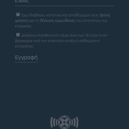
Έχω διαβάσει, κατανοώ και αποδέχομαι τους
όρους
χρήσης
και τη
δήλωση εχεμύθειας
του ιστοτόπου της
εταιρείας
Δηλώνω υπεύθυνα ότι είμαι άνω των 18 ετών ή ότι
βρίσκομαι υπό την εποπτεία γονέα ή κηδεμόνα ή
επιτρόπου
Εγγραφή