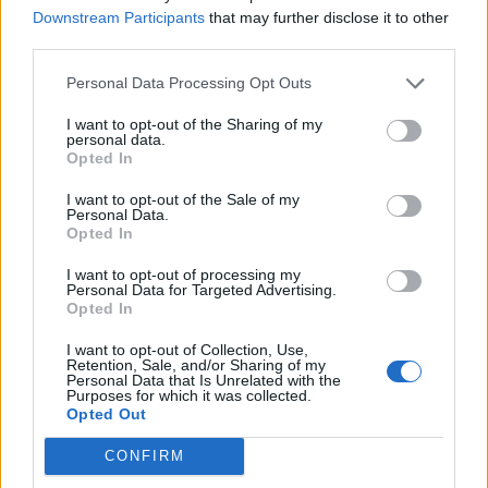
Downstream Participants
that may further disclose it to other
third parties.
Personal Data Processing Opt Outs
I want to opt-out of the Sharing of my
personal data.
Opted In
Related
I want to opt-out of the Sale of my
Personal Data.
Opted In
I want to opt-out of processing my
Γιάννης Τσιμιτσέλης: Η σπάνια παιδική φωτογραφία
Personal Data for Targeted Advertising.
με τον αδερφό του, Λάμπρο & το νέο τηλεοπτικό βήμα
Opted In
I want to opt-out of Collection, Use,
Retention, Sale, and/or Sharing of my
Personal Data that Is Unrelated with the
Η Σμαράγδα Καρύδη γίνεται 57 ετών στην πιο
Purposes for which it was collected.
όμορφη γενέθλια χρονιά της: Η μαρτυρία για τις
Opted Out
νίκες της
CONFIRM