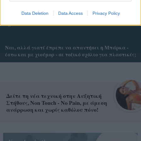
Στάνκογλου όπως λέμε Kurt Cobain: H throwback
Data Deletion
Data Access
Privacy Policy
φωτογραφία με μακριά ξανθά μαλλιά και τα επικά
σχόλια
Ναι, αλλά γιατί έπρεπε να απαντήσει η Μπάρκα -
έστω και με χιούμορ - σε τοξικό σχόλιο για πλαστικές;
Δείτε τη νέα τεχνική στην Αυξητική
Στήθους, Non Touch - No Pain, με άμεση
ανάρρωση και χωρίς καθόλου πόνο!