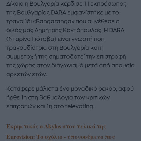
Δίκαια η Βουλγαρία κέρδισε. Η εκπρόσωπος
της Βουλγαρίας DARA εμφανίστηκε με το
τραγούδι «Bangaranga» που συνέθεσε ο
δικός μας Δημήτρης Κοντόπουλος. Η DARA
(Νταρίνα Γιότοβα) είναι γνωστή ποπ
τραγουδίστρια στη Βουλγαρία και η
συμμετοχή της σηματοδοτεί την επιστροφή
της χώρας στον διαγωνισμό μετά από απουσία
αρκετών ετών.
Κατάφερε μάλιστα ένα μοναδικό ρεκόρ, αφού
ήρθε 1η στη βαθμολογία των κριτικών
επιτροπών και 1η στο televoting.
Εκρηκτικός ο Akylas στον τελικό της
Eurovision: Tο σχόλιο - υπονοούμενο που