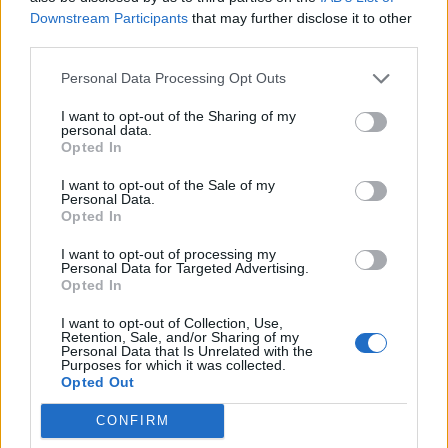
Το televoting όμως τα άλλαξε όλα.
Downstream Participants
that may further disclose it to other
third parties.
147 βαθμούς από το televoting πήρε το Ferto,
ενώ την ίδια στιγμή Μολδαβία και Ρουμανία
Personal Data Processing Opt Outs
εκτινάχθηκαν στις δύο πρώτες θέσεις,
I want to opt-out of the Sharing of my
personal data.
αφήνοντάς μας, άφωνους. Η Φιλανδία που
Opted In
ήταν το μεγάλο φαβορί στα στοιχήματα δεν
I want to opt-out of the Sale of my
κατάφερε να φτάσει στην κορυφή.
Personal Data.
Opted In
Φιναλίστ στη βραδιά θρίλερ έμειναν το Ισραήλ
I want to opt-out of processing my
και η Βουλγαρία με τη δεύτερη να νικά
Personal Data for Targeted Advertising.
Opted In
κάνοντας τη μεγάλη ανατροπή.
I want to opt-out of Collection, Use,
Retention, Sale, and/or Sharing of my
https://www.instagram.com/reel/DYaujdRkpW
Personal Data that Is Unrelated with the
Purposes for which it was collected.
b/
Opted Out
CONFIRM
Στο Χ είχαμε διαμαρτυρίες για τη βαθμολογία