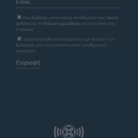
Έχω διαβάσει, κατανοώ και αποδέχομαι τους
όρους
χρήσης
και τη
δήλωση εχεμύθειας
του ιστοτόπου της
εταιρείας
Δηλώνω υπεύθυνα ότι είμαι άνω των 18 ετών ή ότι
βρίσκομαι υπό την εποπτεία γονέα ή κηδεμόνα ή
επιτρόπου
Εγγραφή