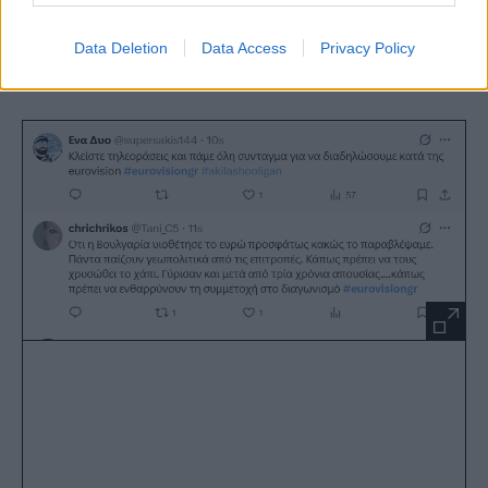
των επιτροπών και πραγματικά ήταν κάτι που η
ελληνική αποστολή σε καμία περίπτωση δεν
Data Deletion
Data Access
Privacy Policy
το είχε προβλέψει.