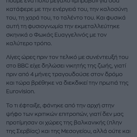
πούμε ένα πολύ μεγάλο «μπράβο» για όσα
κατάφερε με την ενέργειά του, την καλοσύνη
του, τη χαρά του, το ταλέντο του. Και φυσικά
αυτή τη φυσιογνωμία την εκμεταλλεύτηκε
σκηνικά ο Φωκάς Ευαγγελινός με τον
καλύτερο τρόπο.
Λίγες ώρες πριν τον τελικό με συνέντευξή του
στο BBC είχε δηλώσει νικητής της ζωής, γιατί
πριν από 4 μήνες τραγουδούσε στον δρόμο
και τώρα βρέθηκε να διεκδικεί την πρωτιά της
Eurovision.
Το τι έφταιξε, φάνηκε από την αρχή στην
ψήφο των κριτικών επιτροπών, γιατί δεν μας
προτίμησαν οι χώρες της βαλκανικής (πλην
της Σερβίας) και της Μεσογείου, αλλά ούτε και