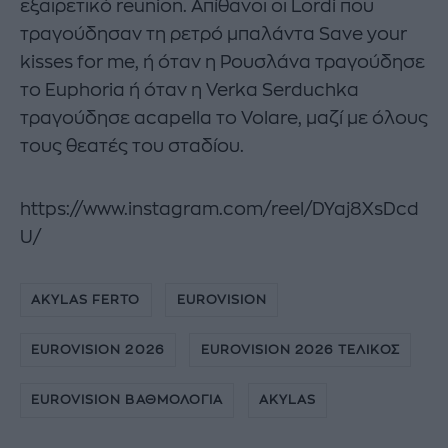
εξαιρετικό reunion. Απίθανοι οι Lordi που
τραγούδησαν τη ρετρό μπαλάντα Save your
kisses for me, ή όταν η Ρουσλάνα τραγούδησε
το Euphoria ή όταν η Verka Serduchka
τραγούδησε acapella το Volare, μαζί με όλους
τους θεατές του σταδίου.
https://www.instagram.com/reel/DYaj8XsDcd
U/
AKYLAS FERTO
EUROVISION
EUROVISION 2026
EUROVISION 2026 ΤΕΛΙΚΟΣ
EUROVISION ΒΑΘΜΟΛΟΓΙΑ
AKYLAS