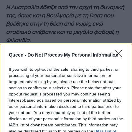
Η Αυστραλία έδειξε από την αρχή τη δυναμική
της, όπως και η Βουλγαρία με τη Dara που
βρέθηκε στην 1η θέση από νωρίς, ενώ
σταδιακά ανέβαινε και το μεγάλο φαβορί, η
Φιλανδία.
Αναθαρρήσαμε κάπως με το 12αρι της Κύπρου
Queen -
Do Not Process My Personal Information
αλλά και της Σερβίας, αλλά με το τέλος της
If you wish to opt-out of the sale, sharing to third parties, or
ψηφοφορίας των επιτροπών, το όνειρο της
processing of your personal or sensitive information for
νίκης χάθηκε οριστικά.
targeted advertising by us, please use the below opt-out
section to confirm your selection. Please note that after your
Πρώτη στις επιτροπές ήταν η Βουλγαρία με
opt-out request is processed you may continue seeing
204 βαθμούς και αναμέναμε πια το televoting.
interest-based ads based on personal information utilized by
us or personal information disclosed to third parties prior to
your opt-out. You may separately opt-out of the further
https://www.instagram.com/p/DYarFk2C0vv/
disclosure of your personal information by third parties on the
IAB’s list of downstream participants. This information may
also be disclosed by us to third parties on the
IAB’s List of