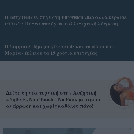
Η Jerry Heil δεν πήγε στη Eurovision 2026 αλλά κέρδισε
αλλιώς: H ήττα που έγινε καλλιτεχνική λύτρωση
Ο Σαρμπέλ σήμερα γίνεται 45 και το «Γεια σου
Μαρία» έκλεισε τα 19 χρόνια επιτυχίας
Δείτε τη νέα τεχνική στην Αυξητική
Στήθους, Non Touch - No Pain, με άμεση
ανάρρωση και χωρίς καθόλου πόνο!