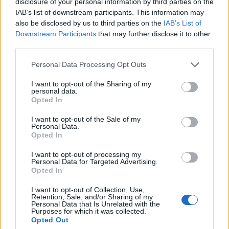
disclosure of your personal information by third parties on the
ΕΓΚΥΟΣ
ΦΗΜΕΣ ΕΓΚΥΜΟΣΥΝΗΣ
IAB’s list of downstream participants. This information may
also be disclosed by us to third parties on the
IAB’s List of
Downstream Participants
that may further disclose it to other
third parties.
Personal Data Processing Opt Outs
I want to opt-out of the Sharing of my
personal data.
Opted In
I want to opt-out of the Sale of my
Personal Data.
Related
Opted In
I want to opt-out of processing my
Personal Data for Targeted Advertising.
Opted In
Γιάννης Τσιμιτσέλης: Η σπάνια παιδική φωτογραφία
I want to opt-out of Collection, Use,
με τον αδερφό του, Λάμπρο & το νέο τηλεοπτικό βήμα
Retention, Sale, and/or Sharing of my
Personal Data that Is Unrelated with the
Purposes for which it was collected.
Opted Out