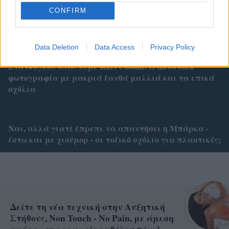
Η Σμαράγδα Καρύδη γίνεται 57 ετών στην πιο
CONFIRM
όμορφη γενέθλια χρονιά της: Η μαρτυρία για τις
νίκες της
Data Deletion
Data Access
Privacy Policy
Στάνκογλου όπως λέμε Kurt Cobain: H throwback
φωτογραφία με μακριά ξανθά μαλλιά και τα επικά
σχόλια
Ναι, αλλά γιατί έπρεπε να απαντήσει η Μπάρκα -
έστω και με χιούμορ - σε τοξικό σχόλιο για πλαστικές;
Δείτε τη νέα τεχνική στην Αυξητική
Στήθους, Non Touch - No Pain, με άμεση
ανάρρωση και χωρίς καθόλου πόνο!