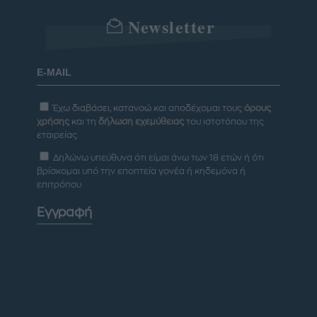
Newsletter
Έχω διαβάσει, κατανοώ και αποδέχομαι τους
όρους
χρήσης
και τη
δήλωση εχεμύθειας
του ιστοτόπου της
εταιρείας
Δηλώνω υπεύθυνα ότι είμαι άνω των 18 ετών ή ότι
βρίσκομαι υπό την εποπτεία γονέα ή κηδεμόνα ή
επιτρόπου
Εγγραφή