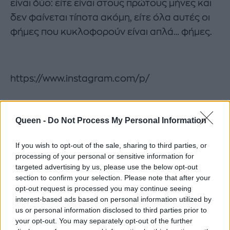
είναι δύο: είτε είναι στους πρώτους μήνες και
δεν φαίνεται τίποτα ακόμη, είτε όλα αυτές οι
φήμες που κυκλοφορούν είναι απλά… φήμες.
https://www.instagram.com/p/
Παρ’ όλα αυτά τόσο η ίδια η Χριστίνα Μπόμπα,
Queen -
Do Not Process My Personal Information
όσο και ο Σάκης Τανιμανίδης δεν
επιβεβαιώνουν την είδηση αυτή. Για την ώρα
If you wish to opt-out of the sale, sharing to third parties, or
processing of your personal or sensitive information for
δηλαδή, γιατί τα πάντα αλλάζουν από στιγμή
targeted advertising by us, please use the below opt-out
σε στιγμή.
section to confirm your selection. Please note that after your
opt-out request is processed you may continue seeing
interest-based ads based on personal information utilized by
ΧΡΙΣΤΙΝΑ ΜΠΟΜΠΑ
ΣΑΚΗΣ ΤΑΝΙΜΑΝΙΔΗΣ
us or personal information disclosed to third parties prior to
your opt-out. You may separately opt-out of the further