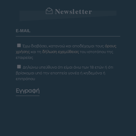
Newsletter
Έχω διαβάσει, κατανοώ και αποδέχομαι τους
όρους
χρήσης
και τη
δήλωση εχεμύθειας
του ιστοτόπου της
εταιρείας
Δηλώνω υπεύθυνα ότι είμαι άνω των 18 ετών ή ότι
βρίσκομαι υπό την εποπτεία γονέα ή κηδεμόνα ή
επιτρόπου
Εγγραφή