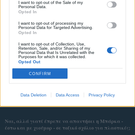
I want to opt-out of the Sale of my
Personal Data.
Opted In
ΤΙ ΑΝΕΒΑΣΑΝ ΟΙ ΔΙΑΣΗΜΟΙ ΣΤΟ INSTAGRAM
I want to opt-out of processing my
Personal Data for Targeted Advertising.
Opted In
I want to opt-out of Collection, Use,
Retention, Sale, and/or Sharing of my
Personal Data that Is Unrelated with the
Purposes for which it was collected.
Opted Out
CONFIRM
Related
Data Deletion
Data Access
Privacy Policy
Ναι, αλλά γιατί έπρεπε να απαντήσει η Μπάρκα -
έστω και με χιούμορ - σε τοξικό σχόλιο για πλαστικές;