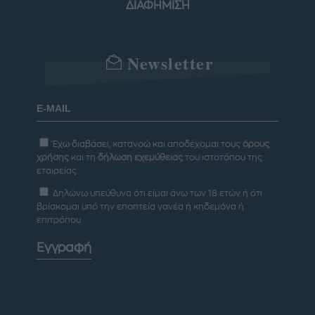
ΔΙΑΦΗΜΙΣΗ
Newsletter
Έχω διαβάσει, κατανοώ και αποδέχομαι τους
όρους
χρήσης
και τη
δήλωση εχεμύθειας
του ιστοτόπου της
εταιρείας
Δηλώνω υπεύθυνα ότι είμαι άνω των 18 ετών ή ότι
βρίσκομαι υπό την εποπτεία γονέα ή κηδεμόνα ή
επιτρόπου
Εγγραφή