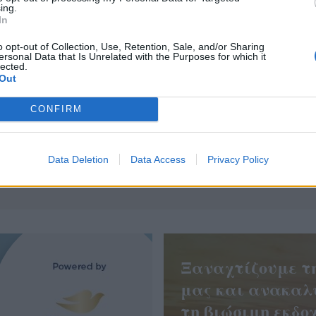
ing.
In
o opt-out of Collection, Use, Retention, Sale, and/or Sharing
ersonal Data that Is Unrelated with the Purposes for which it
lected.
Out
CONFIRM
 τη νέα τεχνική στην Αυξητική Στήθους, Non Touch -
in, με άμεση ανάρρωση και χωρίς καθόλου πόνο!
Data Deletion
Data Access
Privacy Policy
Ξαναχτίζουμε τ
μας και ανακαλ
τη βιώσιμη εκδοχ