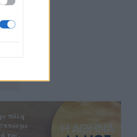
ην πόλη
ύπτουμε
ή της.