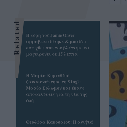
Related
Η κόρη του Jamie Oliver
αρραβωνιάστηκε & μοιάζει
σαν χθες που τον βλέπαμε να
μαγειρεύει σε 15 λεπτά
Η Μαρία Κορινθίου
ξανασυνάντησε τη S1ngle
Μαρία Σολωμού και έκανε
αποκαλύψεις για τη νέα της
ζωή
Θεοδώρα Κακοσαίου: Η ανιψιά