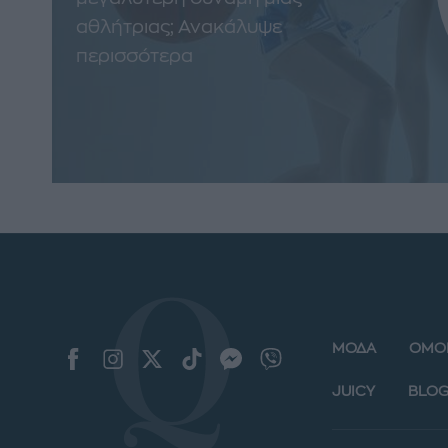
αθλήτριας; Ανακάλυψε
περισσότερα
ΜΟΔΑ
ΟΜΟ
JUICY
BLOG