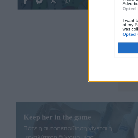
Advertis
Opted 
I want t
of my P
was col
Opted 
Δείτε
No Pa
Keep her in the game
Πότε η αυτοπεποίθηση γίνεται η
μεγαλύτερη δύναμη μίας