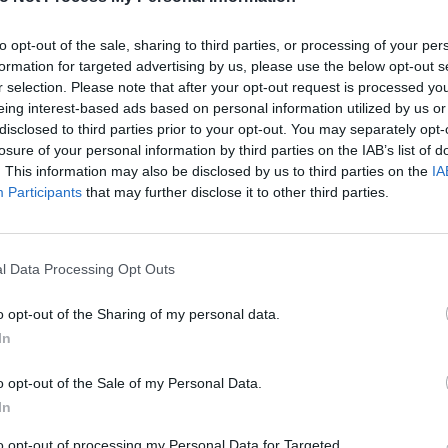
ροέκυψε το θέμα με την ακοή του αλλά κ
μασάει... τσίχλες υποχρεωτικά.
to opt-out of the sale, sharing to third parties, or processing of your per
formation for targeted advertising by us, please use the below opt-out s
ασάτε τσίχλα με εντολή γιατρού;
r selection. Please note that after your opt-out request is processed y
eing interest-based ads based on personal information utilized by us or
disclosed to third parties prior to your opt-out. You may separately opt-
Ναι είναι εντολή του γιατρού μου να μασάω τσίχλα, γ
losure of your personal information by third parties on the IAB’s list of
χω πρόβλημα με τα αφτιά μου, έχει πρόβλημα η ακο
. This information may also be disclosed by us to third parties on the
IA
enco's Point of View
A STORY BY KORI
αι ότι δεν ακούω, αλλά τα ακούω διπλά, κάνει έκο 
Participants
that may further disclose it to other third parties.
ΝΘΑ ΑΠΟΣΤΟΛΟΠΟΥΛΟΥ
ΔΑΦΝΗ ΚΑΡΑΒΟΚΥΡΗ
υτη καλοκαιρινή
Nτίνα Νικολάου: «Όταν
τε περισσότερα στο
Gossip-tv.gr
l Data Processing Opt Outs
ή σαλάτα με
έπαθα την πρώτη κρίση
ι, φέτα και φράουλες
πανικού νόμιζα πως θα
o opt-out of the Sharing of my personal data.
λατρέψετε
πεθάνω»
In
o opt-out of the Sale of my Personal Data.
In
to opt-out of processing my Personal Data for Targeted