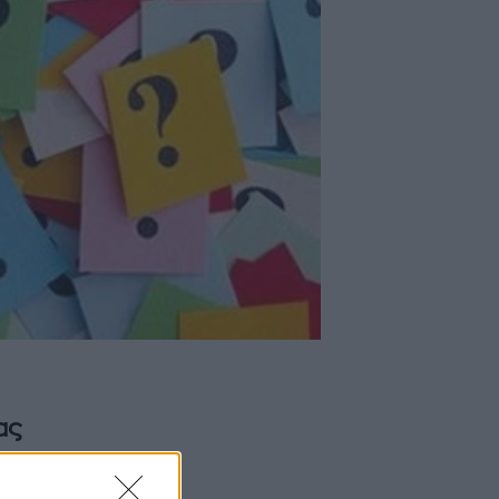
ας
ηγεί