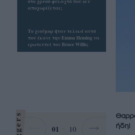
στο χρυσό φυλαχτό που δεν
αποχωρίζεται;
Το χιούμορ ήταν τελικά αυτό
που έκανε την Emma Heming να
ερωτευτεί τον Bruce Willis;
Bloggers
Θαρρο
ήδη!
01
10