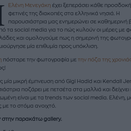
Η
Ελένη Μενεγάκη
έχει ξεπεράσει κάθε προσδοκή
φετινές της διακοπές στα ελληνικά νησιά. Η
παρουσιάστρια μας ενημερώνει σε καθημερινή
πό τα social media για το πώς κυλούν οι μέρες με 
κλάδες και ομολογούμε πως η σημερινή της φωτογ
μιούργησε μία επιθυμία προς υπόκλιση.
enco's Point of View
A STORY BY KORI
η
πόσταρε την φωτογραφία με
την πόζα της χρονιά
ΝΘΑ ΑΠΟΣΤΟΛΟΠΟΥΛΟΥ
ΔΑΦΝΗ ΚΑΡΑΒΟΚΥΡΗ
ως!
υτη καλοκαιρινή
Nτίνα Νικολάου: «Όταν
ή σαλάτα με
έπαθα την πρώτη κρίση
 μία μικρή έμπνευση από Gigi Hadid και Kendall Jen
ι, φέτα και φράουλες
πανικού νόμιζα πως θα
ιάστρια ποζάρει με πετσέτα στα μαλλιά και δείχνει
λατρέψετε
πεθάνω»
μένη είναι με τα trends των social media. Ελένη, 
 με το στόμα ανοιχτό.
ν στην παρακάτω gallery.