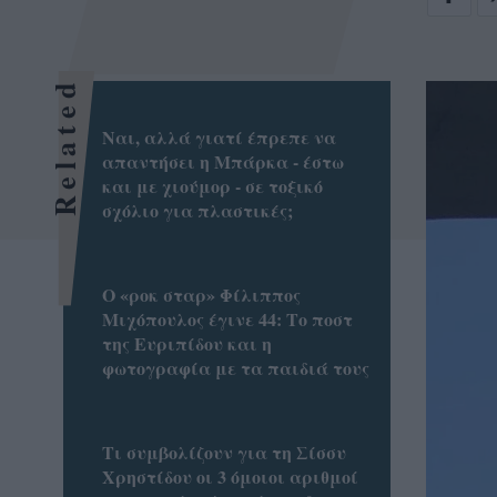
Related
Ναι, αλλά γιατί έπρεπε να
απαντήσει η Μπάρκα - έστω
και με χιούμορ - σε τοξικό
σχόλιο για πλαστικές;
Ο «ροκ σταρ» Φίλιππος
Μιχόπουλος έγινε 44: Το ποστ
της Ευριπίδου και η
φωτογραφία με τα παιδιά τους
Τι συμβολίζουν για τη Σίσσυ
Χρηστίδου οι 3 όμοιοι αριθμοί