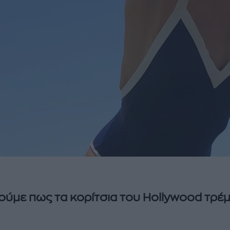
ύμε πως τα κορίτσια του Hollywood τρέ