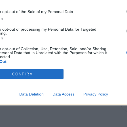
o opt-out of the Sale of my Personal Data.
In
to opt-out of processing my Personal Data for Targeted
ing.
In
o opt-out of Collection, Use, Retention, Sale, and/or Sharing
ersonal Data that Is Unrelated with the Purposes for which it
lected.
Out
CONFIRM
λένη Μενεγάκη αντέγραψε την απόλυτη πόζα του καλοκαιριού
Data Deletion
Data Access
Privacy Policy
01