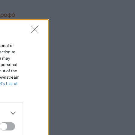
ντροφό
sonal or
ection to
ou may
 personal
out of the
 downstream
B’s List of