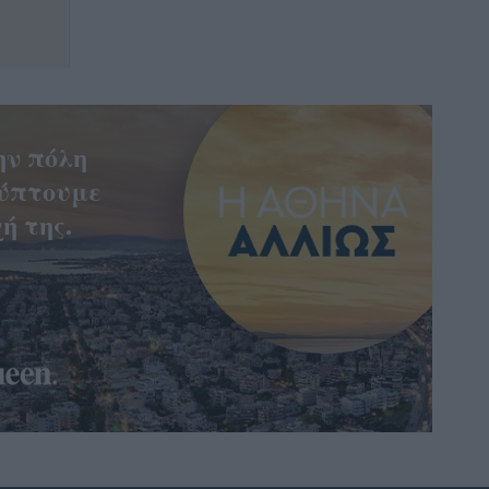
ην πόλη
ύπτουμε
ή της.