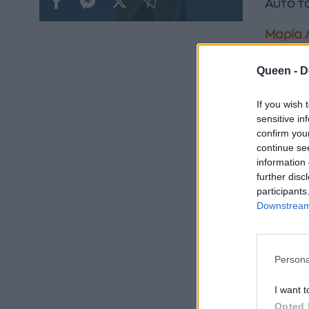
Αυτό τ
Μαρία 
της
Queen -
D
If you wish 
sensitive in
confirm you
continue se
information 
further disc
participants
Downstream 
Persona
I want t
Opted 