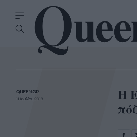
Η 
QUEEN.GR
11 Ιουλίου 2018
πό