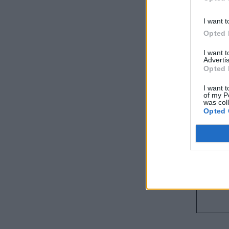
I want t
Opted 
I want 
Advertis
Opted 
I want t
of my P
was col
Opted 
Η Ε
01