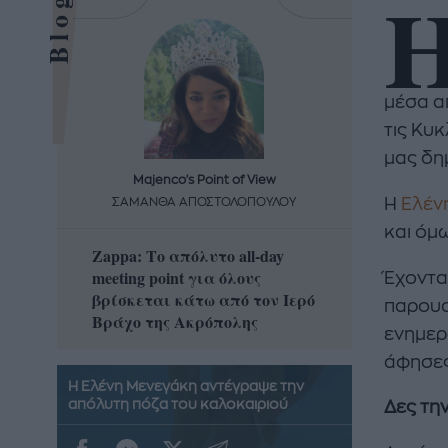
μέσα α
τις Κυ
μας δη
Majenco's Point of View
Maj
Η
Ελέν
ΣΑΜΑΝΘΑ ΑΠΟΣΤΟΛΟΠΟΥΛΟΥ
ΣΑΜΑ
και όμ
Zappa: Το απόλυτο all-day
Η απόλ
meeting point για όλους
δροσερ
Έχοντας
βρίσκεται κάτω από τον Ιερό
καρπούζ
παρουσ
Βράχο της Ακρόπολης
που θα 
ενημερω
άφησες
Η Ελένη Μενεγάκη αντέγραψε την
απόλυτη πόζα του καλοκαιριού
Δες τη