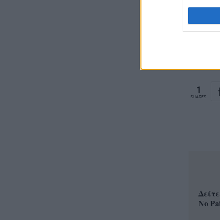
KIM K
STORM
1
SHARES
Δείτε
No Pa