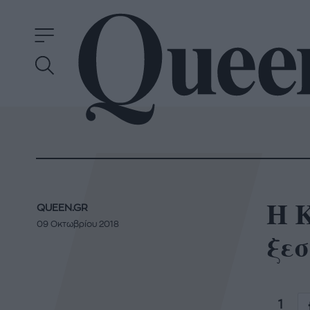
Η K
QUEEN.GR
09 Οκτωβρίου 2018
ξε
1