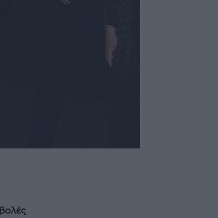
ρβολές