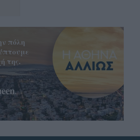
ην πόλη
ύπτουμε
ή της.