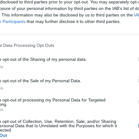
disclosed to third parties prior to your opt-out. You may separately opt-
losure of your personal information by third parties on the IAB’s list of
. This information may also be disclosed by us to third parties on the
IA
Participants
that may further disclose it to other third parties.
l Data Processing Opt Outs
o opt-out of the Sharing of my personal data.
In
o opt-out of the Sale of my Personal Data.
In
to opt-out of processing my Personal Data for Targeted
 που δε γνωρίζουμε το λόγο, και παρόλο που η δι
ing.
In
ναι κραυγαλέα, αρκετοί εκφράστηκαν με πολύ αρνη
ια την Kim, μιας και είναι κάπως τραγικό να κάνεις
o opt-out of Collection, Use, Retention, Sale, and/or Sharing
ersonal Data that Is Unrelated with the Purposes for which it
hop σε ένα μωράκι.
lected.
Out