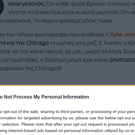
Ό
είναι γεγονός.
Ότι κάθε φορά βρίσκει τρόπους ν
γίνεται το επίκεντρο είναι κι αυτό γεγονός. Ότι 
ο παράκανε, το παρατηρήσαμε μόλις τώρα.
ε την τέλεια φωτογραφία που ανέβασε η
Kylie Jen
mi και την Chicago
ντυμένες στα ροζ; Ε λοιπόν η Ki
ισε να την κάνει repost, με μία… μικρή αλλαγή. Σύ
enco's Point of View
A STORY BY KORI
ς αετομάτηδες, η διάσημη μαμά έχει κάνει
photosh
ΝΘΑ ΑΠΟΣΤΟΛΟΠΟΥΛΟΥ
ΔΑΦΝΗ ΚΑΡΑΒΟΚΥΡΗ
κεφαλάκι της Chicago!!!
υτη καλοκαιρινή
Nτίνα Νικολάου: «Όταν
ή σαλάτα με
έπαθα την πρώτη κρίση
ι, φέτα και φράουλες
πανικού νόμιζα πως θα
λατρέψετε
πεθάνω»
o Not Process My Personal Information
to opt-out of the sale, sharing to third parties, or processing of your per
formation for targeted advertising by us, please use the below opt-out s
r selection. Please note that after your opt-out request is processed y
eing interest-based ads based on personal information utilized by us or