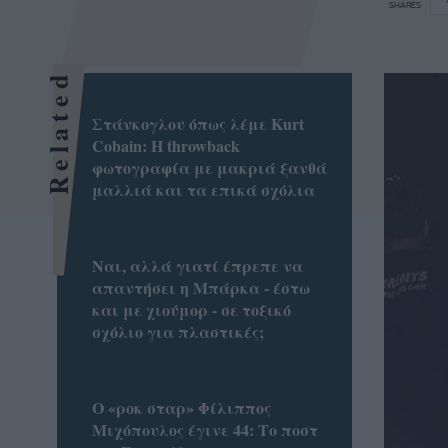
SHARES
Related
Στάνκογλου όπως λέμε Kurt
Cobain: H throwback
φωτογραφία με μακριά ξανθά
μαλλιά και τα επικά σχόλια
Ναι, αλλά γιατί έπρεπε να
απαντήσει η Μπάρκα - έστω
και με χιούμορ - σε τοξικό
σχόλιο για πλαστικές;
Ο «ροκ σταρ» Φίλιππος
Μιχόπουλος έγινε 44: Το ποστ