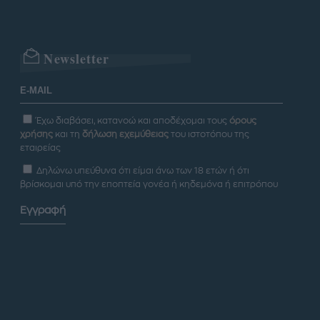
Newsletter
Έχω διαβάσει, κατανοώ και αποδέχομαι τους
όρους
χρήσης
και τη
δήλωση εχεμύθειας
του ιστοτόπου της
εταιρείας
Δηλώνω υπεύθυνα ότι είμαι άνω των 18 ετών ή ότι
βρίσκομαι υπό την εποπτεία γονέα ή κηδεμόνα ή επιτρόπου
Εγγραφή