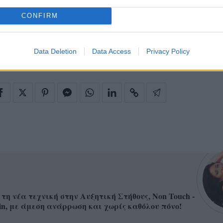
ARDASHIAN
KYLIE JENNER
CHICAGO WEST
CONFIRM
I JENNER WEBSTER
Data Deletion
Data Access
Privacy Policy
 τη νέα τεχνική στην Αυξητική Στήθους, Non Touch -
in, με άμεση ανάρρωση και χωρίς καθόλου πόνο!