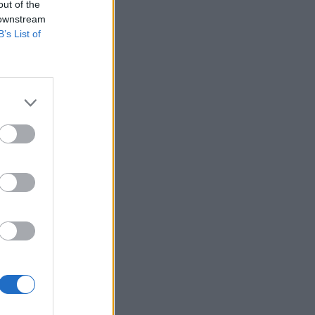
out of the
 downstream
B’s List of
αφορά
τικά