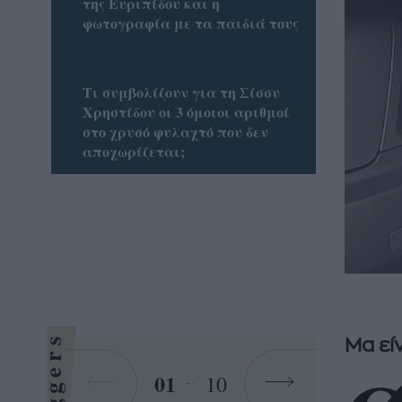
της Ευριπίδου και η
φωτογραφία με τα παιδιά τους
Τι συμβολίζουν για τη Σίσσυ
Χρηστίδου οι 3 όμοιοι αριθμοί
στο χρυσό φυλαχτό που δεν
αποχωρίζεται;
Bloggers
Mα εί
01
10