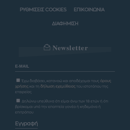
ΡΥΘΜΙΣΕΙΣ COOKIES
ΕΠΙΚΟΙΝΩΝΙΑ
ΔΙΑΦΗΜΙΣΗ
Newsletter
Έχω διαβάσει, κατανοώ και αποδέχομαι τους
όρους
χρήσης
και τη
δήλωση εχεμύθειας
του ιστοτόπου της
εταιρείας
Δηλώνω υπεύθυνα ότι είμαι άνω των 18 ετών ή ότι
βρίσκομαι υπό την εποπτεία γονέα ή κηδεμόνα ή
επιτρόπου
Εγγραφή