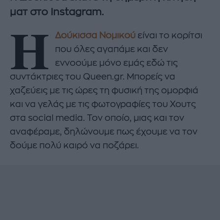
ματ στo Ιnstagram.
Η
Δούκισσα Νομικού
είναι το κορίτσι
που όλες αγαπάμε και δεν
εννοούμε μόνο εμάς εδώ τις
συντάκτριες του Queen.gr. Μπορείς να
χαζεύεις με τις ώρες τη φυσική της ομορφιά
και να γελάς με τις φωτογραφίες του Χουτς
στα social media. Τον οποίο, μιας και τον
αναφέραμε, δηλώνουμε πως έχουμε να τον
δούμε πολύ καιρό να ποζάρει.