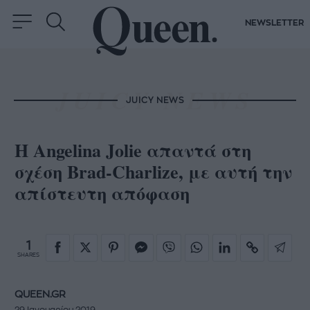
NEWSLETTER
JUICY NEWS
H Αngelina Jolie απαντά στη
σχέση Brad-Charlize, με αυτή την
απίστευτη απόφαση
1
SHARES
QUEEN.GR