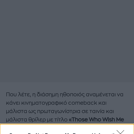
Που λέτε, η διάσημη ηθοποιός αναμένεται να
κάνει κινηματογραφικό comeback και
μάλιστα ως πρωταγωνίστρια σε ταινία και
μάλιστα θρίλερ με τίτλο
«Those Who Wish Me
Dead»!
Όλοι θυμόμαστε την απόφασή της να