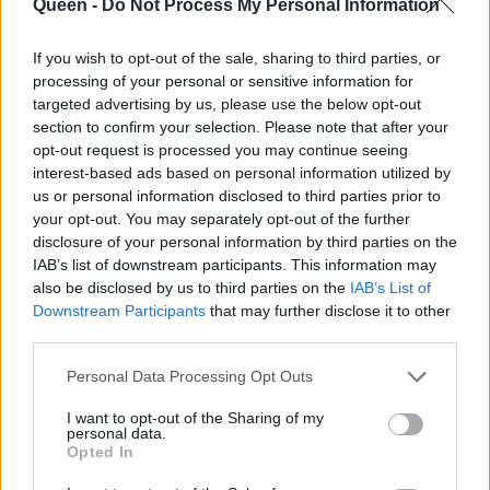
Queen -
Do Not Process My Personal Information
ασχολείται αποκλειστικά με τη σκηνοθεσία,
και σίγουρα όλοι παραξενευτήκαμε με την…
If you wish to opt-out of the sale, sharing to third parties, or
κωλοτούμπα αυτή.
processing of your personal or sensitive information for
targeted advertising by us, please use the below opt-out
section to confirm your selection. Please note that after your
opt-out request is processed you may continue seeing
interest-based ads based on personal information utilized by
us or personal information disclosed to third parties prior to
your opt-out. You may separately opt-out of the further
disclosure of your personal information by third parties on the
IAB’s list of downstream participants. This information may
also be disclosed by us to third parties on the
IAB’s List of
Downstream Participants
that may further disclose it to other
third parties.
Personal Data Processing Opt Outs
I want to opt-out of the Sharing of my
personal data.
Opted In