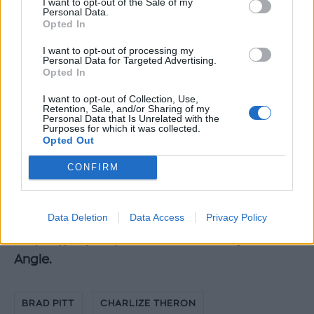
I want to opt-out of the Sale of my
Personal Data.
Opted In
I want to opt-out of processing my
Personal Data for Targeted Advertising.
Opted In
I want to opt-out of Collection, Use,
Retention, Sale, and/or Sharing of my
Personal Data that Is Unrelated with the
Purposes for which it was collected.
Opted Out
CONFIRM
Data Deletion
Data Access
Privacy Policy
Αλλά εντάξει… Δεν είναι και λίγο πρώην σου να
τα φτιάχνει με την
Charlize Theron. Έμπαινε
Angie.
BRAD PITT
CHARLIZE THERON