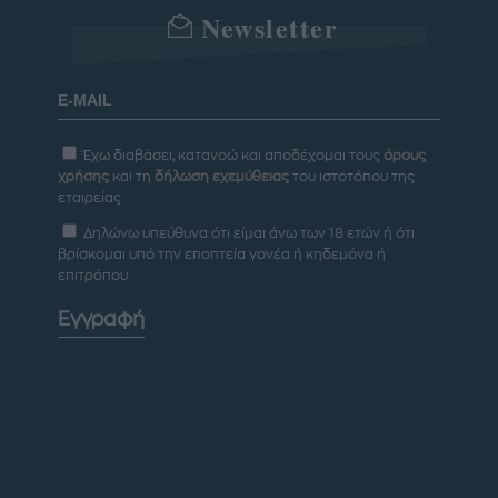
Newsletter
Έχω διαβάσει, κατανοώ και αποδέχομαι τους
όρους
χρήσης
και τη
δήλωση εχεμύθειας
του ιστοτόπου της
εταιρείας
Δηλώνω υπεύθυνα ότι είμαι άνω των 18 ετών ή ότι
βρίσκομαι υπό την εποπτεία γονέα ή κηδεμόνα ή
επιτρόπου
Εγγραφή