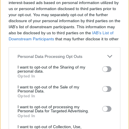
interest-based ads based on personal information utilized by
us or personal information disclosed to third parties prior to
your opt-out. You may separately opt-out of the further
disclosure of your personal information by third parties on the
IAB’s list of downstream participants. This information may
also be disclosed by us to third parties on the
IAB’s List of
Downstream Participants
that may further disclose it to other
third parties.
Personal Data Processing Opt Outs
I want to opt-out of the Sharing of my
personal data.
Opted In
I want to opt-out of the Sale of my
Personal Data.
Opted In
Που λέτε, η Βαρβάρα παρέμεινε στο παιχνίδι για
μία εβδομάδα, σε συνθήκες μη εγκλεισμού να
I want to opt-out of processing my
υπενθυμίσουμε. Και μπορεί να είναι πραγματικά
Personal Data for Targeted Advertising.
Opted In
ταλαντούχα, δεν κατάφερε να υπερασπιστεί τη
θέση της με αποτέλεσμα να χάσει από την
I want to opt-out of Collection, Use,