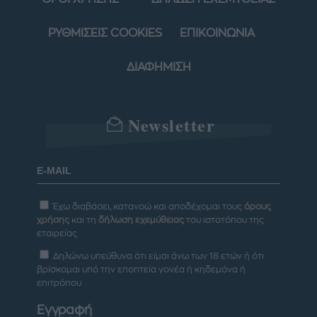
ΡΥΘΜΙΣΕΙΣ COOKIES
ΕΠΙΚΟΙΝΩΝΙΑ
ΔΙΑΦΗΜΙΣΗ
Newsletter
Έχω διαβάσει, κατανοώ και αποδέχομαι τους
όρους
χρήσης
και τη
δήλωση εχεμύθειας
του ιστοτόπου της
εταιρείας
Δηλώνω υπεύθυνα ότι είμαι άνω των 18 ετών ή ότι
βρίσκομαι υπό την εποπτεία γονέα ή κηδεμόνα ή
επιτρόπου
Εγγραφή