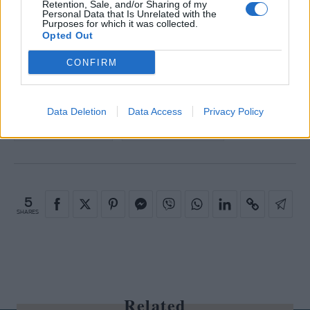
"καινούρια" Εμμανουέλα.
Retention, Sale, and/or Sharing of my
Personal Data that Is Unrelated with the
Purposes for which it was collected.
Opted Out
01
04
CONFIRM
Data Deletion
Data Access
Privacy Policy
THE FINAL FOUR
ΕΛΕΝΗ ΦΟΥΡΕΙΡΑ
5
SHARES
Related