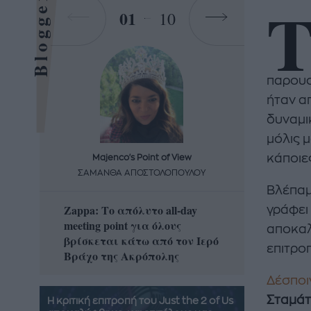
Bloggers
01
10
παρουσ
ήταν α
δυναμι
μόλις μ
κάποιε
Majenco's Point of View
Maj
ΣΑΜΑΝΘΑ ΑΠΟΣΤΟΛΟΠΟΥΛΟΥ
ΣΑΜΑ
Βλέπαμ
Zappa: Το απόλυτο all-day
Η απόλ
γράφει
meeting point για όλους
δροσερ
αποκαλ
βρίσκεται κάτω από τον Ιερό
καρπούζ
επιτροπ
Βράχο της Ακρόπολης
που θα 
Δέσποι
Σταμά
Η κριτική επιτροπή του Just the 2 of Us