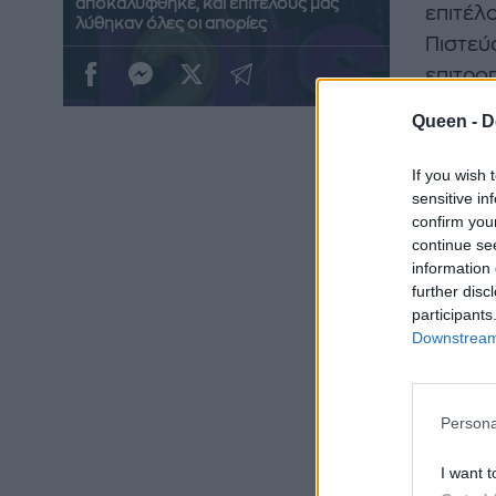
αποκαλύφθηκε, και επιτέλους μας
επιτέλ
λύθηκαν όλες οι απορίες
Πιστεύο
επιτρο
συμμετ
Queen -
D
If you wish 
sensitive in
confirm you
continue se
information 
further disc
participants
Downstream 
Persona
Μέχρι 
I want t
φωτογρ