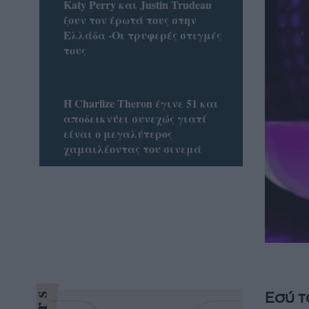
Katy Perry και Justin Trudeau
ζουν τον έρωτά τους στην
Ελλάδα -Οι τρυφερές στιγμές
τους
Η Charlize Theron έγινε 51 και
αποδεικνύει συνεχώς γιατί
είναι ο μεγαλύτερος
χαμαιλέοντας του σινεμά
Εσύ τ