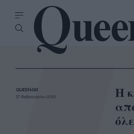
Η κ
QUEEN.GR
27 Φεβρουαρίου 2020
απ
όλε