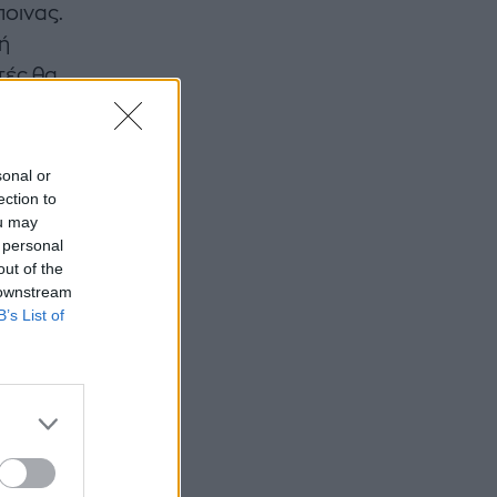
ποινας.
ή
τές θα
sonal or
ection to
ou may
 personal
out of the
 downstream
B’s List of
 της