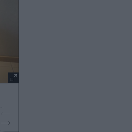
Η Χρύσπα με τον Γιάννη Δρυμωνάκο