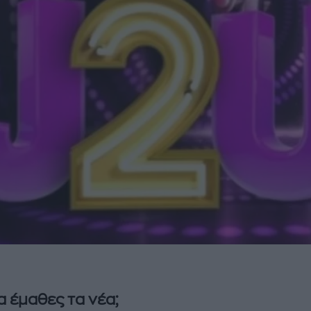
α έμαθες τα νέα;