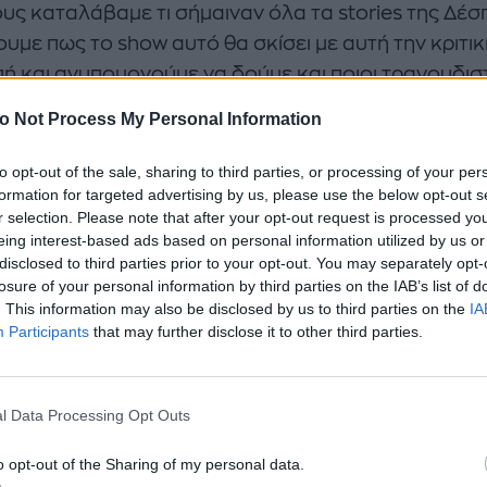
ους καταλάβαμε τι σήμαιναν όλα τα stories της Δέσ
υμε πως το show αυτό θα σκίσει με αυτή την κριτικ
πή και ανυπομονούμε να δούμε και ποιοι τραγουδισ
έχουν.
o Not Process My Personal Information
to opt-out of the sale, sharing to third parties, or processing of your per
formation for targeted advertising by us, please use the below opt-out s
r selection. Please note that after your opt-out request is processed y
eing interest-based ads based on personal information utilized by us or
disclosed to third parties prior to your opt-out. You may separately opt-
losure of your personal information by third parties on the IAB’s list of
. This information may also be disclosed by us to third parties on the
IA
Participants
that may further disclose it to other third parties.
l Data Processing Opt Outs
να το μάθουμε κι αυτό δες παρακάτω το backstage
o opt-out of the Sharing of my personal data.
άφισης, η οποία έγινε από τον φακό του Δημήτρη