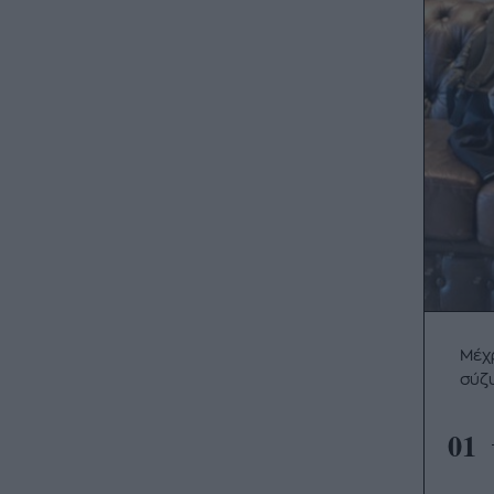
Μέχρ
σύζ
01