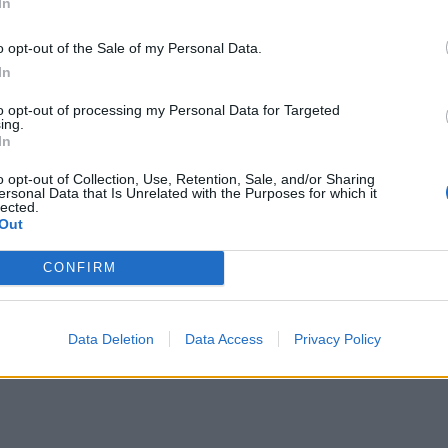
In
ύ, αλλά και τα stories που ανέβασε ξανά η Δέσποιν
o opt-out of the Sale of my Personal Data.
In
to opt-out of processing my Personal Data for Targeted
ing.
In
o opt-out of Collection, Use, Retention, Sale, and/or Sharing
ersonal Data that Is Unrelated with the Purposes for which it
lected.
Out
CONFIRM
Data Deletion
Data Access
Privacy Policy