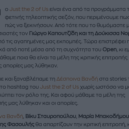
Τ
ο
Just the 2 of Us
είναι ένα από τα προγράμματα 
φετινής τηλεοπτικής σεζόν, που περιμένουμε πως
πώς να ξεκινήσουν. Από τότε που το θυμόμαστε 
ιαστές τον
Γιώργο Καπουτζίδη και τη Δούκισσα Νο
πό τις αγαπημένες μας εκπομπές. Τώρα επιστρέφει 
κά από ποτέ μέσα από τη συχνότητα του
Open
, κι 
άθαμε ποια θα είναι τα μέλη της κριτικής επιτροπής 
ς απορίες μας λύθηκαν.
enco's Point of View
A STORY BY KORI
ΝΘΑ ΑΠΟΣΤΟΛΟΠΟΥΛΟΥ
ΔΑΦΝΗ ΚΑΡΑΒΟΚΥΡΗ
ε και ξαναβλέπαμε τη
Δέσποινα Βανδή
στα stories 
υτη καλοκαιρινή
Nτίνα Νικολάου: «Όταν
 το hashtag του
Just the 2 of Us
χωρίς ωστόσο να μ
ή σαλάτα με
έπαθα την πρώτη κρίση
ύπτει τον ρόλο της. Και αφού μάθαμε τα μέλη της
ι, φέτα και φράουλες
πανικού νόμιζα πως θα
ής μας λύθηκαν και οι απορίες.
λατρέψετε
πεθάνω»
να Βανδή
,
Βίκυ Σταυροπούλου
,
Μαρία Μπακοδήμου
της Φασουλής
θα απαρτίζουν την κριτική επιτροπή, 