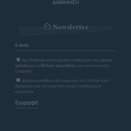
ΔΙΑΦΗΜΙΣΗ
Newsletter
Έχω διαβάσει, κατανοώ και αποδέχομαι τους
όρους
χρήσης
και τη
δήλωση εχεμύθειας
του ιστοτόπου της
εταιρείας
Δηλώνω υπεύθυνα ότι είμαι άνω των 18 ετών ή ότι
βρίσκομαι υπό την εποπτεία γονέα ή κηδεμόνα ή
επιτρόπου
Εγγραφή