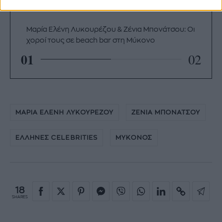
Μαρία Ελένη Λυκουρέζου & Ζένια Μπονάτσου: Οι
χοροί τους σε beach bar στη Μύκονο
01
02
ΜΑΡΙΑ ΕΛΕΝΗ ΛΥΚΟΥΡΕΖΟΥ
ΖΕΝΙΑ ΜΠΟΝΑΤΣΟΥ
ΕΛΛΗΝΕΣ CELEBRITIES
ΜΥΚΟΝΟΣ
18
SHARES