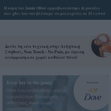
Η κόρη του Jamie Oliver αρραβωνιάστηκε & μοιάζει
σαν χθες που τον βλέπαμε να μαγειρεύει σε 15 λεπτά
Δείτε τη νέα τεχνική στην Αυξητική
Στήθους, Non Touch - No Pain, με άμεση
ανάρρωση και χωρίς καθόλου πόνο!
Keep her in the game
Πότε η αυτοπεποίθηση γίνεται
η μεγαλύτερη δύναμη μίας
αθλήτριας; Ανακάλυψε
περισσότερα