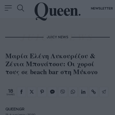
NEWSLETTER
JUICY NEWS
Μαρία Ελένη Λυκουρέζου &
Ζένια Μπονάτσου: Οι χοροί
τους σε beach bar στη Μύκονο
18
SHARES
QUEEN.GR