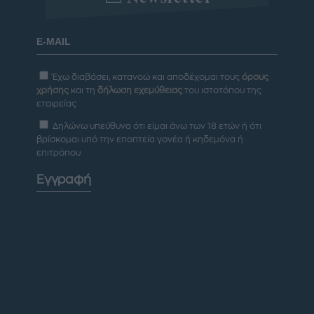
Έχω διαβάσει, κατανοώ και αποδέχομαι τους
όρους
χρήσης
και τη
δήλωση εχεμύθειας
του ιστοτόπου της
εταιρείας
Δηλώνω υπεύθυνα ότι είμαι άνω των 18 ετών ή ότι
βρίσκομαι υπό την εποπτεία γονέα ή κηδεμόνα ή
επιτρόπου
Εγγραφή