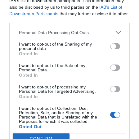
IAB’s list of downstream participants. This information may
also be disclosed by us to third parties on the
IAB’s List of
ηθοποιός εντυπωσίασε το Instagram με τις
Downstream Participants
that may further disclose it to other
selfies της.
third parties.
Personal Data Processing Opt Outs
I want to opt-out of the Sharing of my
personal data.
Opted In
I want to opt-out of the Sale of my
Personal Data.
Opted In
I want to opt-out of processing my
Personal Data for Targeted Advertising.
Opted In
I want to opt-out of Collection, Use,
Retention, Sale, and/or Sharing of my
Personal Data that Is Unrelated with the
Purposes for which it was collected.
Opted Out
CONFIRM