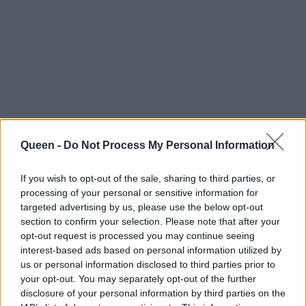
Queen -
Do Not Process My Personal Information
Πέρα από τις λήψεις του απίστευτου κορμιού
If you wish to opt-out of the sale, sharing to third parties, or
processing of your personal or sensitive information for
της, όμως, η Σολωμού ανεβάζει συχνά και
targeted advertising by us, please use the below opt-out
selfies, αλλά η κάθε μία διαφέρει από τις
section to confirm your selection. Please note that after your
προηγούμενες. Προφανώς η υποκριτική της
opt-out request is processed you may continue seeing
interest-based ads based on personal information utilized by
δίνει ένα προβάδισμα σε αυτό και το τελικό
us or personal information disclosed to third parties prior to
αποτέλεσμα είναι super cool posts.
your opt-out. You may separately opt-out of the further
disclosure of your personal information by third parties on the
Δες στη συνέχεια μερικές από τις φορές που η