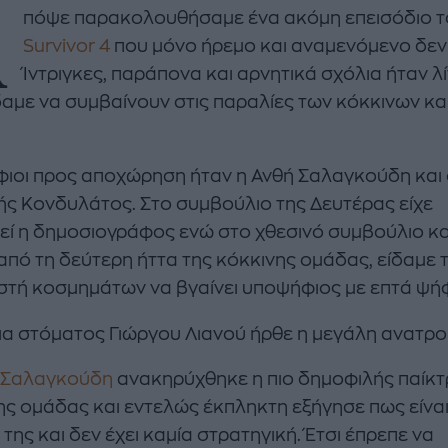
Α
πόψε παρακολουθήσαμε ένα ακόμη επεισόδιο 
Survivor 4
που μόνο ήρεμο και αναμενόμενο δεν
Ίντριγκες, παράπονα και αρνητικά σχόλια ήταν λ
δαμε να συμβαίνουν στις παραλίες των κόκκινων κα
ιοι προς αποχώρηση ήταν η Ανθή Σαλαγκούδη και
enco's Point of View
A STORY BY KORI
ής Κονδυλάτος. Στο συμβούλιο της Δευτέρας είχε
ΝΘΑ ΑΠΟΣΤΟΛΟΠΟΥΛΟΥ
ΔΑΦΝΗ ΚΑΡΑΒΟΚΥΡΗ
εί η δημοσιογράφος ενώ στο χθεσινό συμβούλιο κα
υτη καλοκαιρινή
Nτίνα Νικολάου: «Όταν
 από τη δεύτερη ήττα της κόκκινης ομάδας, είδαμε 
ή σαλάτα με
έπαθα την πρώτη κρίση
στή κοσμημάτων να βγαίνει υποψήφιος με επτά ψή
ι, φέτα και φράουλες
πανικού νόμιζα πως θα
λατρέψετε
πεθάνω»
ια στόματος Γιώργου Λιανού ήρθε η μεγάλη ανατρο
 Σαλαγκούδη
ανακηρύχθηκε η πιο δημοφιλής παίκτ
ης ομάδας και εντελώς έκπληκτη εξήγησε πως είναι
της και δεν έχει καμία στρατηγική. Έτσι έπρεπε να