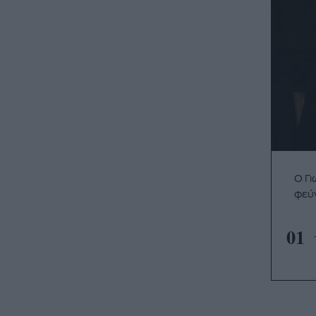
Ο Γι
φεύ
01