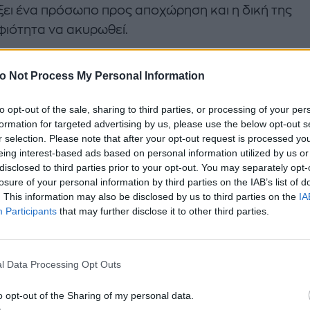
ξει ένα πρόσωπο προς αποχώρηση και η δική της
ιότητα να ακυρωθεί.
αμπεθ ήταν η νέα υποψήφια της κόκκινης ομάδας π
o Not Process My Personal Information
ηση, έπειτα από απόφαση της Ανθής Σαλαγκούδη.
to opt-out of the sale, sharing to third parties, or processing of your per
γος Κοψιδάς, από την άλλη, ήταν ο δεύτερος πιο
formation for targeted advertising by us, please use the below opt-out s
λής παίκτης της εβδομάδας ψηφίζοντας προς απ
r selection. Please note that after your opt-out request is processed y
μίνα Ιγγλέζου.
eing interest-based ads based on personal information utilized by us or
disclosed to third parties prior to your opt-out. You may separately opt-
losure of your personal information by third parties on the IAB’s list of
. This information may also be disclosed by us to third parties on the
IA
Participants
that may further disclose it to other third parties.
l Data Processing Opt Outs
o opt-out of the Sharing of my personal data.