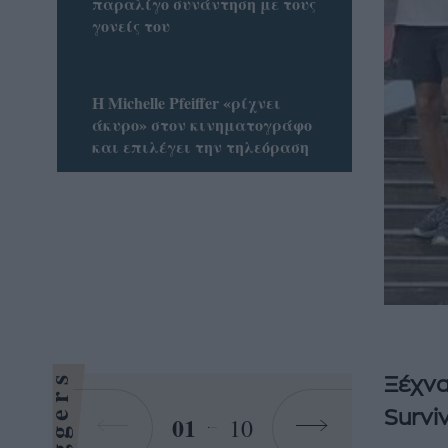
παραλίγο συνάντηση με τους
γονείς του
H Michelle Pfeiffer «ρίχνει
άκυρο» στον κινηματογράφο
και επιλέγει την τηλεόραση
Bloggers
Ξέχνα
Survi
01
10