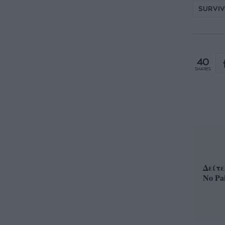
SURVIV
40
SHARES
Δείτε
No Pa