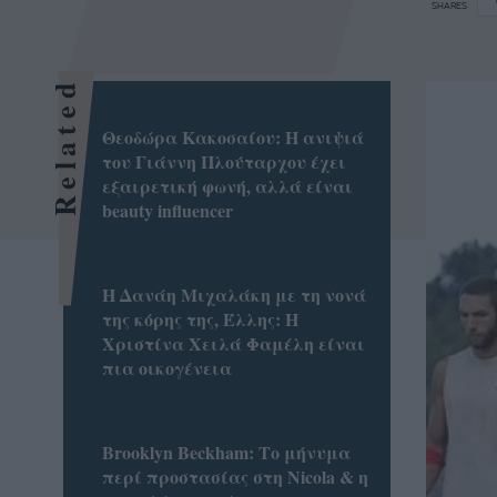
SHARES
Related
Θεοδώρα Κακοσαίου: Η ανιψιά
του Γιάννη Πλούταρχου έχει
εξαιρετική φωνή, αλλά είναι
beauty influencer
Η Δανάη Μιχαλάκη με τη νονά
της κόρης της, Έλλης: Η
Χριστίνα Χειλά Φαμέλη είναι
πια οικογένεια
Brooklyn Βeckham: Το μήνυμα
περί προστασίας στη Nicola & η