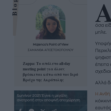
όσα εί
μπλε.
Υποψήφ
Majenco's Point of View
Maj
Περικλ
ΣΑΜΑΝΘΑ ΑΠΟΣΤΟΛΟΠΟΥΛΟΥ
ΣΑΜΑ
ψηφιστ
Zappa: Το απόλυτο all-day
Η απόλ
έπειτα
meeting point για όλους
δροσερ
σχεδια
βρίσκεται κάτω από τον Ιερό
καρπούζ
Βράχο της Ακρόπολης
που θα 
Αλλά δ
Η Ανθή
Survivor 2021: Έγινε η μεγάλη
ανατροπή στην αποψινή αποχώρηση
κόκκιν
εαυτός 