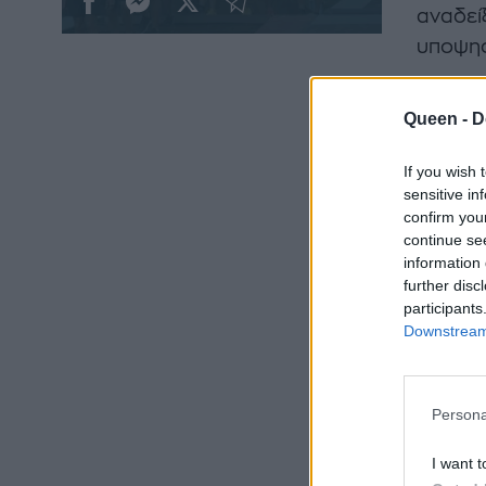
αναδεί
υποψηφ
Η Ελίζ
Queen -
D
αποχώρ
If you wish 
Ο Γιώρ
sensitive in
δημοφι
confirm you
την Αση
continue se
information 
further disc
participants
Downstream 
Persona
I want t