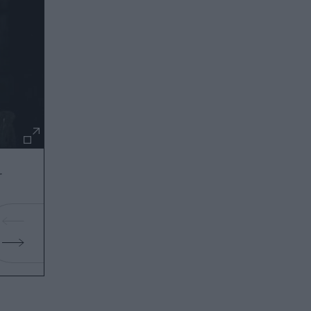
r
η Ελίζαμπεθ ή