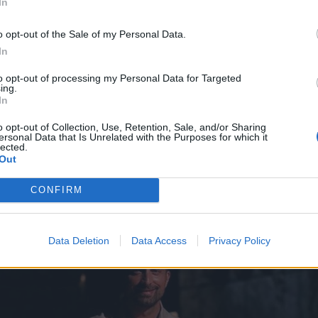
In
o opt-out of the Sale of my Personal Data.
In
to opt-out of processing my Personal Data for Targeted
ing.
In
o opt-out of Collection, Use, Retention, Sale, and/or Sharing
ersonal Data that Is Unrelated with the Purposes for which it
ρόσωπο, λοιπόν, από τα τρία αποχώρησε μετά το τέ
lected.
Out
ού συμβουλίου;
CONFIRM
Data Deletion
Data Access
Privacy Policy