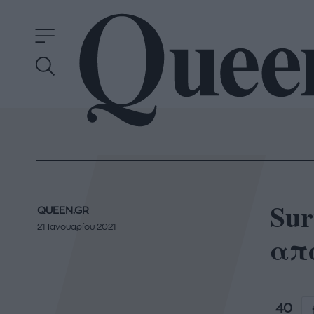
Sur
QUEEN.GR
21 Ιανουαρίου 2021
απ
40