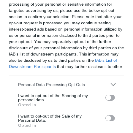
processing of your personal or sensitive information for
targeted advertising by us, please use the below opt-out
section to confirm your selection. Please note that after your
opt-out request is processed you may continue seeing
interest-based ads based on personal information utilized by
us or personal information disclosed to third parties prior to
your opt-out. You may separately opt-out of the further
disclosure of your personal information by third parties on the
IAB’s list of downstream participants. This information may
also be disclosed by us to third parties on the
IAB’s List of
Downstream Participants
that may further disclose it to other
third parties.
Ο Αλέξης πάντως κατακεραύνωσε την Άννα
Personal Data Processing Opt Outs
Μαρία:
I want to opt-out of the Sharing of my
personal data.
«Για μένα δεν μετράει να φάμε για μια
Opted In
εβδομάδα τα έπαθλα, μετράει να βρούμε την
I want to opt-out of the Sale of my
ισορροπία, η Άννα Μαρία είναι εκείνη που
Personal Data.
Opted In
μαγείρεψε πρώτη την αποχώρηση Κοψιδά