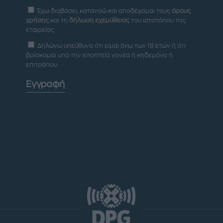
Έχω διαβάσει, κατανοώ και αποδέχομαι τους
όρους
χρήσης
και τη
δήλωση εχεμύθειας
του ιστοτόπου της
εταιρείας
Δηλώνω υπεύθυνα ότι είμαι άνω των 18 ετών ή ότι
βρίσκομαι υπό την εποπτεία γονέα ή κηδεμόνα ή
επιτρόπου
Εγγραφή