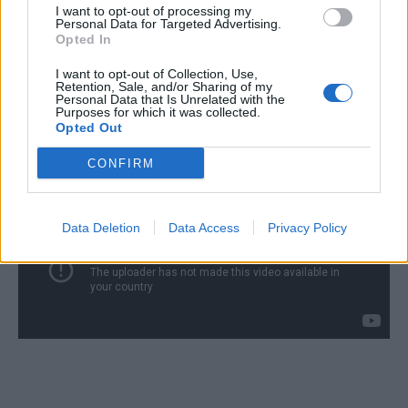
στην κόκκινη καλύβα. Και όταν ήρθε στη μπλε
I want to opt-out of processing my
Personal Data for Targeted Advertising.
ομάδα κατάφερε να γραπωθεί στους πιο
Opted In
δυνατούς παίκτες και να προχωρήσει. Κι αν
I want to opt-out of Collection, Use,
πρέπει να μιλήσουμε για ηθική, με σταύρωσε
Retention, Sale, and/or Sharing of my
Personal Data that Is Unrelated with the
επί ενάμιση μήνα λέγοντας μου πως είμαι
Purposes for which it was collected.
Opted Out
ανήθικος».
CONFIRM
Data Deletion
Data Access
Privacy Policy