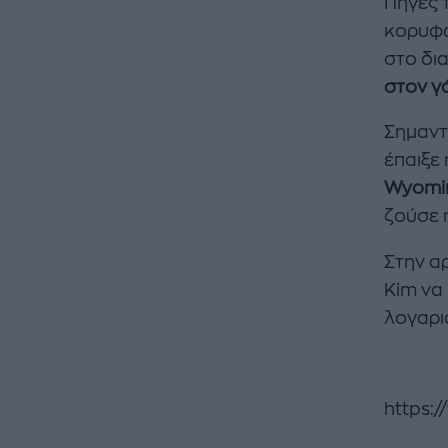
Πηγές 
κορυφώ
στο δι
στον γά
Σημαντ
έπαιξε
Wyomi
ζούσε η
Στην α
Kim να
λογαρι
https: