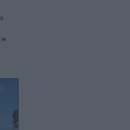
κά
;
Η