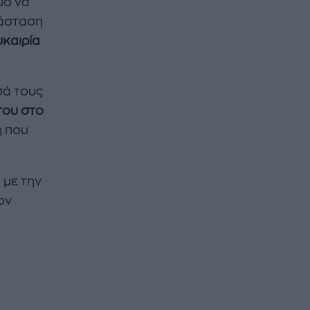
μο να
τάσταση
υκαιρία
σά τους
του στο
η που
 με την
ον