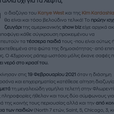
 αλλά όχι για τα λεφτά;
Τ
ο διαζύγιο του
Kanye West
και της
Kim Kardashi
θα είναι και τόσο βελούδινο τελικά! Το
πρώην ισ
ζευγάρι
της αμερικανικής
show biz
είχε αρχικά α
 αποφύγει κάθε σύγκρουση προκειμένου να
τευτούν τα
τέσσερα παιδιά
τους -που είναι ούτως 
enco's Point of View
A STORY BY KORI
εκτεθειμένα στα φώτα της δημοσιότητας- από επι
ΝΘΑ ΑΠΟΣΤΟΛΟΠΟΥΛΟΥ
ΔΑΦΝΗ ΚΑΡΑΒΟΚΥΡΗ
ις. Ο 43χρονος ράπερ ωστόσο μόλις έκανε σαφές 
ι νερό στο κρασί του.
υτη καλοκαιρινή
Nτίνα Νικολάου: «Όταν
ή σαλάτα με
έπαθα την πρώτη κρίση
κίνησαν στις
19 Φεβρουαρίου 2021
όταν η διάσημη
ι, φέτα και φράουλες
πανικού νόμιζα πως θα
λατρέψετε
πεθάνω»
ρσόνα και επιχειρηματίας κατέθεσε αίτηση διαζυγί
 μετά
τη μεγαλειώδη γαμήλια τελετή στην Φλωρεντί
 πληροφορίες ήθελαν και τους δύο σύμφωνους για
ά της κοινής τους περιουσίας αλλά και την
από κοι
εια των παιδιών
(North 7 ετών, Saint, 5, Chicago, 3, κ