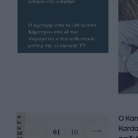
αποκάλυψε ο Barker
Ο Αργύρης από το «10 Λεπτά
Κήρυγμα» στα 41 του
παραμένει ο πιο αυθεντικός
ράπερ της ελληνικής TV
Bloggers
Ο Kan
Karda
01
10