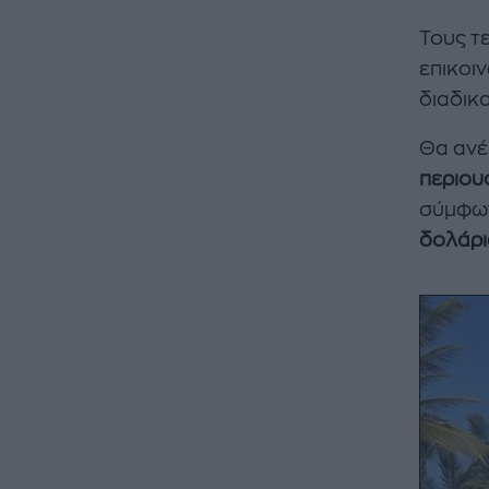
Τους τ
επικοι
διαδικ
Θα ανέ
περιου
σύμφων
δολάρι