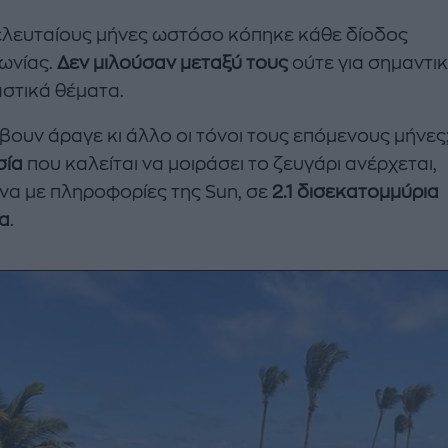
ελευταίους μήνες ωστόσο κόπηκε κάθε δίοδος
νωνίας.
Δεν μιλούσαν μεταξύ τους
ούτε για σημαντι
αστικά θέματα.
βουν άραγε κι άλλο οι τόνοι τους επόμενους μήνες
σία
που καλείται να μοιράσει το ζευγάρι ανέρχεται,
α με πληροφορίες της Sun, σε
2.1 δισεκατομμύρια
α
.