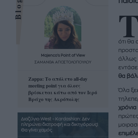
παιδιά
ότι θα
προστα
Majenco's Point of View
Maj
άλλως 
ΣΑΜΑΝΘΑ ΑΠΟΣΤΟΛΟΠΟΥΛΟΥ
ΣΑΜΑ
εντάσε
θα βάλε
Zappa: Το απόλυτο all-day
Η απόλ
meeting point για όλους
δροσερ
Όλα ξε
βρίσκεται κάτω από τον Ιερό
καρπούζ
Βράχο της Ακρόπολης
που θα 
τηλεπε
χρόνια
πρώτες
Διαζύγιο West - Kardashian: Δεν
μοιρασι
πληρώνει διατροφή και δικηγόρους!
Θα γίνει χαμός
επιμέλ