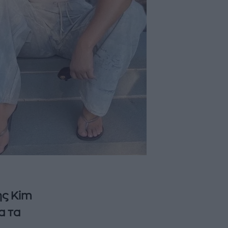
ης Kim
α τα