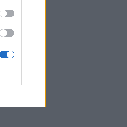
την
im
να με