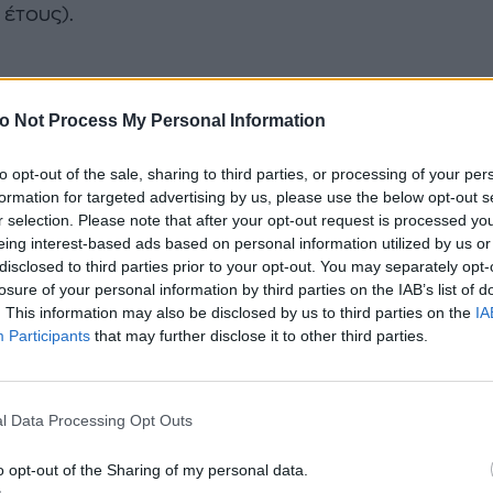
 έτους).
//www.instagram.com/p/CNk1LZmA0xQ
o Not Process My Personal Information
to opt-out of the sale, sharing to third parties, or processing of your per
e
, σύμφωνα με ρεπορτάζ του
TMZ
, απάντησε χτες 
formation for targeted advertising by us, please use the below opt-out s
r selection. Please note that after your opt-out request is processed y
νες μετά την κίνηση της Kim- καταθέτοντας αίτηση
eing interest-based ads based on personal information utilized by us or
ιότυπη με της πρώην συντρόφου του... Εκείνο που
disclosed to third parties prior to your opt-out. You may separately opt-
εί εντύπωση ωστόσο είναι η διευκρίνιση από την π
losure of your personal information by third parties on the IAB’s list of
. This information may also be disclosed by us to third parties on the
IA
ι
δεν πρόκειται να δώσει ούτε δολάριο διατροφή στ
Participants
that may further disclose it to other third parties.
 έμεινε μόνο εκεί ο West. Άφησε να διαρρεύσει η
ορία ότι
δεν θα πληρώσει ούτε τα δικαστικά έξοδα
l Data Processing Opt Outs
ίου! Θα πληρώσει ο καθένας τα δικά του.
o opt-out of the Sharing of my personal data.
ι κανείς υπόψη ότι οι δυο τους
είχαν υπογράψει