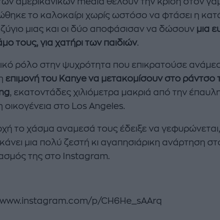
των αμερικανικών media θέλουν την κρίση στον γά
θηκε το καλοκαίρι χωρίς ωστόσο να φτάσει η κα
αζύγιο μιας και οι δύο αποφάσισαν να δώσουν
μια ε
μο τους, για χατήρι των παιδιών
.
ικό ρόλο στην ψυχρότητα που επικρατούσε ανάμε
 η
επιμονή του Kanye να μετακομίσουν στο ράντσο 
ng
, εκατοντάδες χιλιόμετρα μακριά από την έπαυλ
 οικογένεια στο Los Angeles.
ρχή το χάσμα αναμεσά τους έδειξε να γεφυρώνεται,
 κάνει μια πολύ ζεστή κι αγαπησιάρικη ανάρτηση στ
ασμός της στο Instagram.
//www.instagram.com/p/CH6He_sAArq