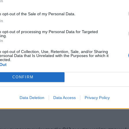
In
ιαίο συμβόλαιο
, σίγουρα παραξενεύεται από αυτή 
του Kanye West. Είναι άραγε τυχαίο ότι οι εξελίξεις
o opt-out of the Sale of my Personal Data.
In
ογήθηκαν λίγες μόνο μέρες μετά την
είσοδο της K
hian στον κλαμπ των δισεκατομμυριούχων
(σύμφω
to opt-out of processing my Personal Data for Targeted
ing.
τες του
Forbes
).
In
o opt-out of Collection, Use, Retention, Sale, and/or Sharing
ersonal Data that Is Unrelated with the Purposes for which it
lected.
Out
CONFIRM
Data Deletion
Data Access
Privacy Policy