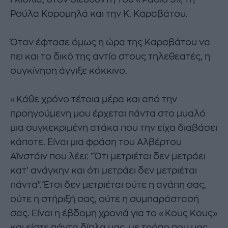
Ρούλα Κορομηλά και την Κ. Καραβάτου.
Όταν έφτασε όμως η ώρα της Καραβάτου να
πει και το δικό της αντίο στους τηλεθεατές, η
συγκίνηση άγγιξε κόκκινο.
«Κάθε χρόνο τέτοια μέρα και από την
προηγούμενη μου έρχεται πάντα στο μυαλό
μια συγκεκριμένη ατάκα που την είχα διαβάσει
κάποτε. Είναι μια φράση του Αλβέρτου
Αϊνστάιν που λέει: "Ότι μετριέται δεν μετράει
κατ' ανάγκην και ότι μετράει δεν μετριέται
πάντα". Έτσι δεν μετριέται ούτε η αγάπη σας,
ούτε η στήριξή σας, ούτε η συμπαράστασή
σας. Είναι η έβδομη χρονιά για το «Κους Κους»
και είστε πάντα δίπλα μας, με τρόπο που μας