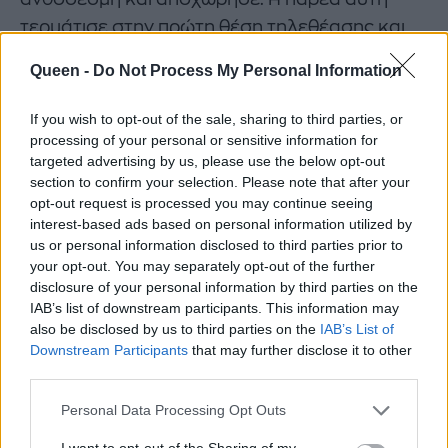
τερμάτισε στην πρώτη θέση τηλεθέασης και
ανανέωσε το ραντεβού της για τον Οκτώβριο.
Queen -
Do Not Process My Personal Information
If you wish to opt-out of the sale, sharing to third parties, or
ΚΑΤΕΡΙΝΑ ΚΑΡΑΒΑΤΟΥ
ΔΑΚΡΥΓΟΝΑ
processing of your personal or sensitive information for
targeted advertising by us, please use the below opt-out
ΦΙΝΑΛΕ
section to confirm your selection. Please note that after your
opt-out request is processed you may continue seeing
interest-based ads based on personal information utilized by
us or personal information disclosed to third parties prior to
your opt-out. You may separately opt-out of the further
disclosure of your personal information by third parties on the
IAB’s list of downstream participants. This information may
also be disclosed by us to third parties on the
IAB’s List of
Downstream Participants
that may further disclose it to other
third parties.
Personal Data Processing Opt Outs
Related
I want to opt-out of the Sharing of my