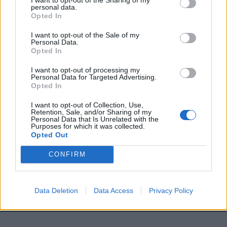
personal data.
Opted In
I want to opt-out of the Sale of my
Ναι, αλλά γιατί έπρεπε να απαντήσει η Μπάρκα -
Personal Data.
έστω και με χιούμορ - σε τοξικό σχόλιο για πλαστικές;
Opted In
I want to opt-out of processing my
Personal Data for Targeted Advertising.
Opted In
Ο «ροκ σταρ» Φίλιππος Μιχόπουλος έγινε 44: Το ποστ
της Ευριπίδου και η φωτογραφία με τα παιδιά τους
I want to opt-out of Collection, Use,
Retention, Sale, and/or Sharing of my
Personal Data that Is Unrelated with the
Purposes for which it was collected.
Opted Out
Τι συμβολίζουν για τη Σίσσυ Χρηστίδου οι 3 όμοιοι
αριθμοί στο χρυσό φυλαχτό που δεν αποχωρίζεται;
CONFIRM
Το χιούμορ ήταν τελικά αυτό που έκανε την Emma
Data Deletion
Data Access
Privacy Policy
Heming να ερωτευτεί τον Bruce Willis;