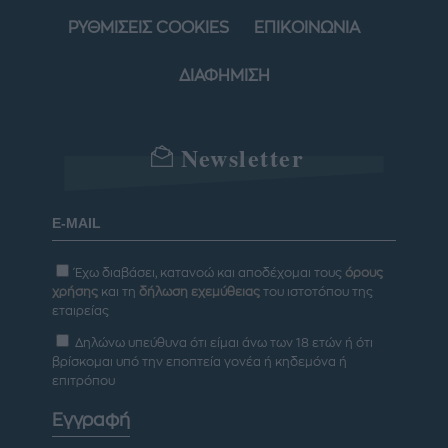
ΡΥΘΜΙΣΕΙΣ COOKIES
ΕΠΙΚΟΙΝΩΝΙΑ
ΔΙΑΦΗΜΙΣΗ
Newsletter
Έχω διαβάσει, κατανοώ και αποδέχομαι τους
όρους
χρήσης
και τη
δήλωση εχεμύθειας
του ιστοτόπου της
εταιρείας
Δηλώνω υπεύθυνα ότι είμαι άνω των 18 ετών ή ότι
βρίσκομαι υπό την εποπτεία γονέα ή κηδεμόνα ή
επιτρόπου
Εγγραφή