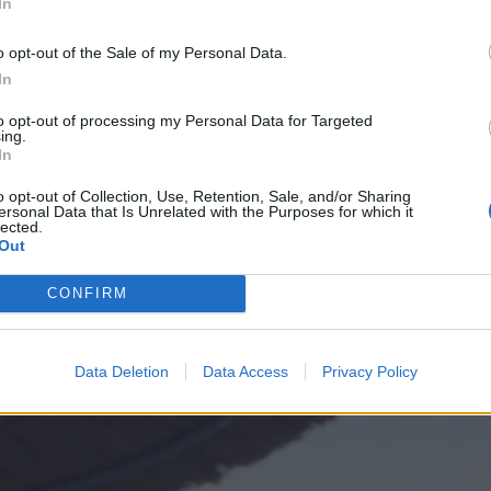
In
αφία τράβηξε η ίδια η Μάργκω.
o opt-out of the Sale of my Personal Data.
In
//www.instagram.com/p/CSlgMYmtexR
to opt-out of processing my Personal Data for Targeted
 στην κόρη της
ing.
In
ευχηθεί στην κορούλα της που είναι πλέον 8 ετών, η
o opt-out of Collection, Use, Retention, Sale, and/or Sharing
λά έκανε ένα στόρι στο οποίο την απαθανατίζει,
ersonal Data that Is Unrelated with the Purposes for which it
lected.
τας
«Happy Name day, my sweet Margo <3»
Out
CONFIRM
Data Deletion
Data Access
Privacy Policy