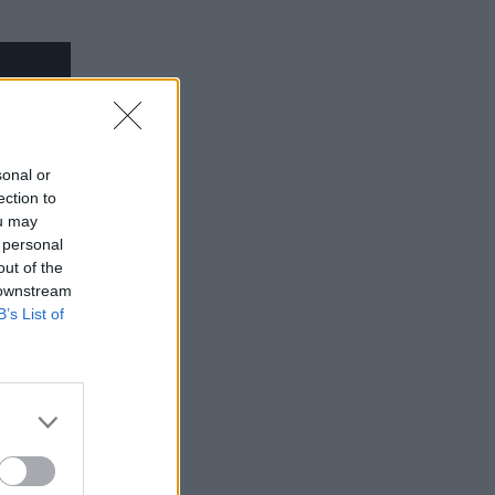
sonal or
ection to
ou may
 personal
out of the
 downstream
B’s List of
α post
άλασσα.
 ότι τη