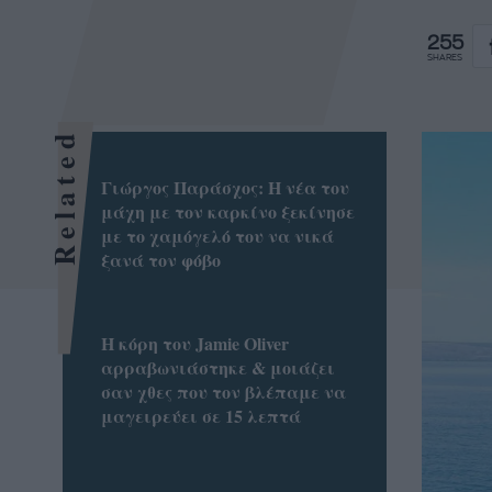
255
SHARES
Related
Γιώργος Παράσχος: Η νέα του
μάχη με τον καρκίνο ξεκίνησε
με το χαμόγελό του να νικά
ξανά τον φόβο
Η κόρη του Jamie Oliver
αρραβωνιάστηκε & μοιάζει
σαν χθες που τον βλέπαμε να
μαγειρεύει σε 15 λεπτά