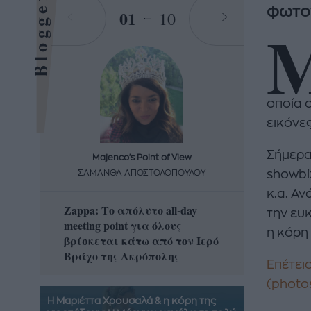
Bloggers
φωτο
01
10
οποία ο
εικόνε
Σήμερα
Majenco's Point of View
Maj
showbi
ΣΑΜΑΝΘΑ ΑΠΟΣΤΟΛΟΠΟΥΛΟΥ
ΣΑΜΑ
κ.α. Α
Zappa: Το απόλυτο all-day
Η απόλ
την ευ
meeting point για όλους
δροσερ
η κόρη 
βρίσκεται κάτω από τον Ιερό
καρπούζ
Βράχο της Ακρόπολης
που θα 
Επέτει
(photo
Η Μαριέττα Χρουσαλά & η κόρη της