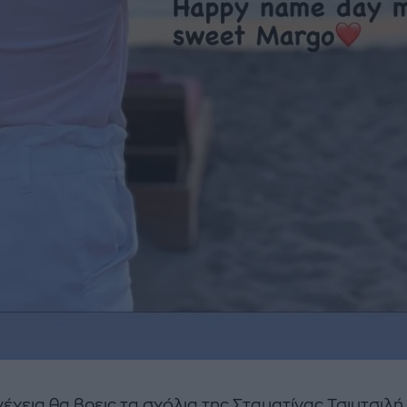
έχεια θα βρεις τα σχόλια της Σταματίνας Τσιμτσιλή 