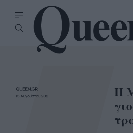
Η 
QUEEN.GR
15 Αυγούστου 2021
γι
τρ