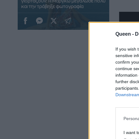
γιορτάζουν: Η Μάργκω μεγάλωσε πολύ
και την τράβηξε φωτογραφία
Queen -
D
If you wish 
sensitive in
confirm you
continue se
information 
further disc
Το pos
participants
Downstream 
Στον λ
με την 
Persona
«Γιορτ
I want t
Μάργκ