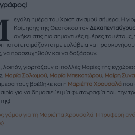
γράφος!
Μ
εγάλη ημέρα του Χριστιανισμού σήμερα. Η γιο
Κοίμησης της Θεοτόκου τον
Δεκαπενταύγου
ανήκει στις πιο σημαντικές ημέρες του έτους, 
ι πιστοί ετοιμάζονται με ευλάβεια να προσκυνήσουν
ς, να προσευχηθούν και να δοξάσουν.
, λοιπόν, γιορτάζουν οι πολλές Μαρίες της εγχώρια
enco's Point of View
A STORY BY KORI
z.
Μαρία Σολωμού
,
Μαρία Μπεκατώρου
,
Μαίρη Συν
ΝΘΑ ΑΠΟΣΤΟΛΟΠΟΥΛΟΥ
ΔΑΦΝΗ ΚΑΡΑΒΟΚΥΡΗ
νάμεσά τους βρέθηκε και η
Μαριέττα Χρουσαλά
που 
υτη καλοκαιρινή
Nτίνα Νικολάου: «Όταν
καιρία για να δημοσιεύει μία φωτογραφία που την τ
ή σαλάτα με
έπαθα την πρώτη κρίση
της!
ι, φέτα και φράουλες
πανικού νόμιζα πως θα
λατρέψετε
πεθάνω»
ος γάμου για τη Μαριέττα Χρουσαλά: Η τρυφερή αν
s)