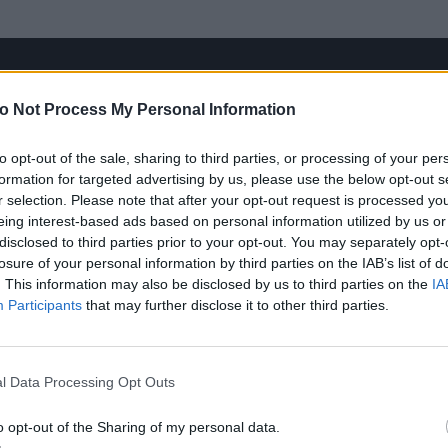
o Not Process My Personal Information
to opt-out of the sale, sharing to third parties, or processing of your per
formation for targeted advertising by us, please use the below opt-out s
r selection. Please note that after your opt-out request is processed y
eing interest-based ads based on personal information utilized by us or
disclosed to third parties prior to your opt-out. You may separately opt-
losure of your personal information by third parties on the IAB’s list of
t με αφορμή τη γιορτή τους
. This information may also be disclosed by us to third parties on the
IA
Participants
that may further disclose it to other third parties.
ογαριασμό της στο Instagram η Χρουσαλά έκανε έν
ίδια να ποζάρει πάνω σε ένα τοιχάκι με φόντο τη θ
l Data Processing Opt Outs
ή του ονόματος σήμερα για εμένα και την κόρη μας,
o opt-out of the Sharing of my personal data.
ω»
, έγραψε στο caption συμπληρώνοντας στο τέλος