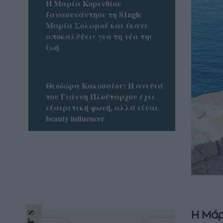
Η Μαρία Κορινθίου
ξανασυνάντησε τη S1ngle
Μαρία Σολωμού και έκανε
αποκαλύψεις για τη νέα της
ζωή
Θεοδώρα Κακοσαίου: Η ανιψιά
του Γιάννη Πλούταρχου έχει
εξαιρετική φωνή, αλλά είναι
beauty influencer
Η Μάργ