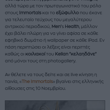
αλλά τώρα με τον πρωταγωνιστικό του ρόλο
στους
Immortals
και το
εξώφυλλο
που έκανε
για τελευταίο τεύχους του μεγαλύτερου
αντρικού περιοδικού,
Men'
s
Health
, μάλλον
έχει βάλει πλώρη για να γίνει αφίσα σε κάθε
εφηβικό δωμάτιο ή wallpaper σε κάθε iPad. Εν
πάση περιπτώσει οι λέξεις είναι περιττές
καθώς οι
κοιλιακοί
του
Kellan "κελαηδάνε"
από μόνοι τους στη photogallery.
Αν θέλετε να τους δείτε και σε live κίνηση η
ταινία, «
The Immortals
» βγαίνει στις ελληνικής
αίθουσες στις 10 Νοεμβρίου.