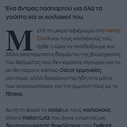
Ένα άντρας πασπαρτού για όλα τα
γούστα και οι κοιλιακοί του.
Μ
ετά το μικρό αφιέρωμα στο
Henry
Cavill
και τους κοιλιακούς του,
ήρθε η ώρα να αναδείξουμε και
άλλα ακατέργαστα διαμάντια της βιομηχανίας
του θεάματος που δεν είμαστε σίγουροι για το
αν θα πάρουν κάποιο
Oscar ερμηνείας
σύντομα, αλλά δικαιώνονται ήδη στα μάτια
των αναγνωστριών για την εμμονή τους με το
fitness
.
Αυτή τη φορά το
αγόρι
με τους
κοιλιακούς
είναι ο
Kellan Lutz
που έγινε γνωστός ως
δευτεραγωνιστής βρικόλακας
στο
Twilight
,