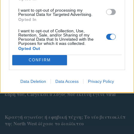
I want to opt-out of processing my
Personal Data for Targeted Advertising.
Opted In
I want to opt-out of Collection, Use,
Retention, Sale, and/or Sharing of my
Personal Data that Is Unrelated with the
Purposes for which it was collected.
Opted Out
Related
CONFIRM
Data Deletion
Data Access
Privacy Policy
Michael Douglas: Η σπάνια εμφάνιση με την καλλονή
κόρη του, Carys και ο λόγος που εκείνη έγινε viral
Κραυγή αγωνίας ή εφηβική τέχνη; Το νέο βιντεοκλίπ
της North West δίχασε το διαδίκτυο