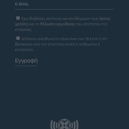
Έχω διαβάσει, κατανοώ και αποδέχομαι τους
όρους
χρήσης
και τη
δήλωση εχεμύθειας
του ιστοτόπου της
εταιρείας
Δηλώνω υπεύθυνα ότι είμαι άνω των 18 ετών ή ότι
βρίσκομαι υπό την εποπτεία γονέα ή κηδεμόνα ή
επιτρόπου
Εγγραφή