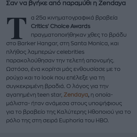
Σαν να βγήκε από παραμύθι η Zendaya
Τ
α 25α κινηματογραφικά βραβεία
Critics' Choice Awards
πραγματοποιήθηκαν χθες το βράδυ
στο Barker Hangar, στη Santa Monica, και
πλήθος λαμπερών celebrities
παρακολούθησαν την τελετή απονομής.
Ωστόσο, ένα κορίτσι μάς ενθουσίασε με το
ρούχο και το look που επέλεξε για τη
συγκεκριμένη βραδιά. Ο λόγος για την
αγαπημένη teen star,
Zendaya
,
η οποία-
μάλιστα- ήταν ανάμεσα στους υποψήφιους
για το βραβείο της Καλύτερης Ηθοποιού για το
ρόλο της στη σειρά Euphoria του HBO.