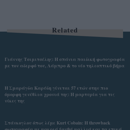
Related
Γιάννης Τσιμιτσέλης: Η σπάνια παιδική φωτογραφία
με τον αδερφό του, Λάμπρο & το νέο τηλεοπτικό βήμα
Η Σμαράγδα Καρύδη γίνεται 57 ετών στην πιο
όμορφη γενέθλια χρονιά της: Η μαρτυρία για τις
νίκες της
Στάνκογλου όπως λέμε Kurt Cobain: H throwback
φωτογραφία με μακριά ξανθά μαλλιά και τα επικά