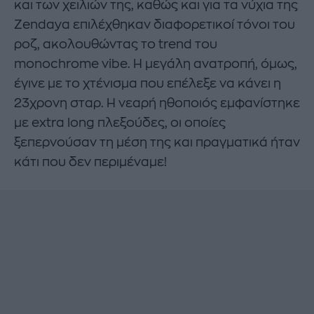
και των χειλιών της, καθώς και για τα νύχια της
Zendaya επιλέχθηκαν διαφορετικοί τόνοι του
ροζ, ακολουθώντας το trend του
monochrome vibe. Η μεγάλη ανατροπή, όμως,
έγινε με το χτένισμα που επέλεξε να κάνει η
23χρονη σταρ. Η νεαρή ηθοποιός εμφανίστηκε
με extra long πλεξούδες, οι οποίες
ξεπερνούσαν τη μέση της και πραγματικά ήταν
κάτι που δεν περιμέναμε!