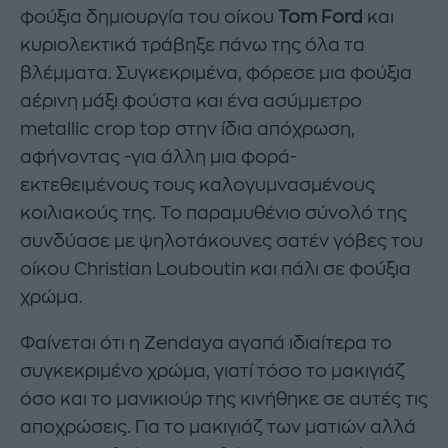
φούξια δημιουργία του οίκου
Tom Ford
και
κυριολεκτικά τράβηξε πάνω της όλα τα
βλέμματα. Συγκεκριμένα, φόρεσε μια φούξια
αέρινη μάξι φούστα και ένα ασύμμετρο
metallic crop top στην ίδια απόχρωση,
αφήνοντας -για άλλη μια φορά-
εκτεθειμένους τους καλογυμνασμένους
κοιλιακούς της. Το παραμυθένιο σύνολό της
συνδύασε με ψηλοτάκουνες σατέν γόβες του
οίκου Christian Louboutin και πάλι σε φούξια
χρώμα.
Φαίνεται ότι η Zendaya αγαπά ιδιαίτερα το
συγκεκριμένο χρώμα, γιατί τόσο το μακιγιάζ
όσο και το μανικιούρ της κινήθηκε σε αυτές τις
αποχρώσεις. Για το μακιγιάζ των ματιών αλλά