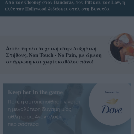
Από τον Clooney στον Banderas, τον Pitt και τον Law, η
ελίτ του Hollywood διδάσκει στυλ στη Βενετία
Δείτε τη νέα τεχνική στην Αυξητική
Στήθους, Non Touch - No Pain, με άμεση
ανάρρωση και χωρίς καθόλου πόνο!
Keep her in the game
Πότε η αυτοπεποίθηση γίνεται
η μεγαλύτερη δύναμη μίας
αθλήτριας; Ανακάλυψε
περισσότερα