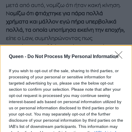
μετά από αυτό, νομίζω ότι ήταν κακή κίνηση.
Ν
ομίζω ότι φτιάχτηκε για πάρα πολλά
χρήματα και μάλλον εγώ πήρα υπερβολικά
πολλά, τα οποία υποτίμησα εκείνη την εποχή»,
είπε ο Law, συμπληρώνοντας πως
«μαστίγωσε» πολλές φορές τον εαυτό του
που δεν κατάφερε να αποδώσει τον ρόλο
Queen -
Do Not Process My Personal Information
όπως έπρεπε όμως στην τελική ευθεία, η
If you wish to opt-out of the sale, sharing to third parties, or
αλήθεια είναι μία.
processing of your personal or sensitive information for
targeted advertising by us, please use the below opt-out
section to confirm your selection. Please note that after your
opt-out request is processed you may continue seeing
interest-based ads based on personal information utilized by
us or personal information disclosed to third parties prior to
your opt-out. You may separately opt-out of the further
disclosure of your personal information by third parties on the
IAB’s list of downstream participants. This information may