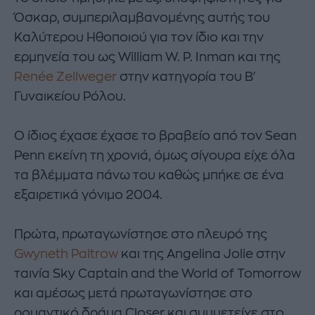
Όσκαρ, συμπεριλαμβανομένης αυτής του
Καλύτερου Ηθοποιού για τον ίδιο και την
ερμηνεία του ως William W. P. Inman και της
Renée Zellweger
στην κατηγορία του Β'
Γυναικείου Ρόλου.
Ο ίδιος έχασε έχασε το βραβείο από τον Sean
Penn εκείνη τη χρονιά, όμως σίγουρα είχε όλα
τα βλέμματα πάνω του καθώς μπήκε σε ένα
εξαιρετικά γόνιμο 2004.
Πρώτα, πρωταγωνίστησε στο πλευρό της
Gwyneth Paltrow
και της Angelina Jolie στην
ταινία Sky Captain and the World of Tomorrow
και αμέσως μετά πρωταγωνίστησε στο
ρομαντικό δράμα Closer και συμμετείχε στο