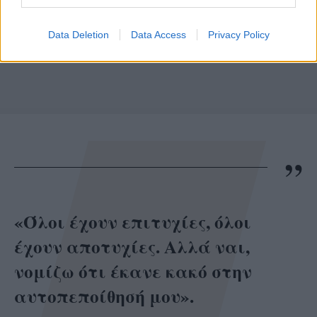
Data Deletion
Data Access
Privacy Policy
«Όλοι έχουν επιτυχίες, όλοι
έχουν αποτυχίες. Αλλά ναι,
νομίζω ότι έκανε κακό στην
αυτοπεποίθησή μου».