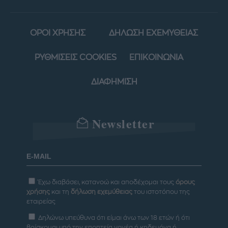
ΟΡΟΙ ΧΡΗΣΗΣ
ΔΗΛΩΣΗ ΕΧΕΜΥΘΕΙΑΣ
ΡΥΘΜΙΣΕΙΣ COOKIES
ΕΠΙΚΟΙΝΩΝΙΑ
ΔΙΑΦΗΜΙΣΗ
Newsletter
Έχω διαβάσει, κατανοώ και αποδέχομαι τους
όρους
χρήσης
και τη
δήλωση εχεμύθειας
του ιστοτόπου της
εταιρείας
Δηλώνω υπεύθυνα ότι είμαι άνω των 18 ετών ή ότι
βρίσκομαι υπό την εποπτεία γονέα ή κηδεμόνα ή