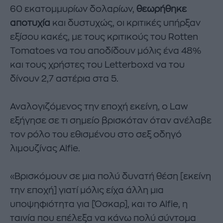
60 εκατομμυρίων δολαρίων,
θεωρήθηκε
αποτυχία
και δυστυχώς, οι κριτικές υπήρξαν
εξίσου κακές, με τους κριτικούς του Rotten
Tomatoes να του αποδίδουν μόλις ένα 48%
και τους χρήστες του Letterboxd να του
δίνουν 2,7 αστέρια στα 5.
Αναλογιζόμενος την εποχή εκείνη, ο Law
εξήγησε σε τι σημείο βρισκόταν όταν ανέλαβε
τον ρόλο του εθισμένου στο σεξ οδηγό
λιμουζίνας Alfie.
«Βρισκόμουν σε μια πολύ δυνατή θέση [εκείνη
την εποχή] γιατί μόλις είχα άλλη μια
υποψηφιότητα για [Όσκαρ], και το Alfie, η
ταινία που επέλεξα να κάνω πολύ σύντομα