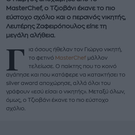
MasterChef, ο Τζιοβάνι έκανε το πιο
εύστοχο σχόλιο και ο περσινός νικητής,
Λευτέρης Ζαφειρόπουλος είπε τη
μεγάλη αλήθεια.
Γ
ια όσους ήθελαν τον Γιώργο νικητή,
το φετινό
MasterChef
μάλλον
τελείωσε. Ο παίκτης που το κοινό
αγάπησε και που κατάφερε να κατακτήσει το
silver award αποχώρησε, αλλά όλοι του
γράφουν «εσύ είσαι ο νικητής». Μεταξύ όλων,
όμως, ο Τζιοβάνι έκανε το πιο εύστοχο
σχόλιο.