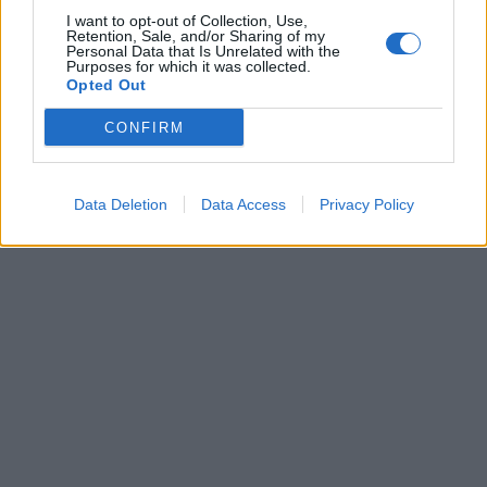
I want to opt-out of Collection, Use,
Retention, Sale, and/or Sharing of my
«Δεν ξέρουμε εάν μεγαλώνουμε σωστά το γιο
Personal Data that Is Unrelated with the
Purposes for which it was collected.
μας» πρόσθεσε. «Έχουμε κάνει και λάθη και
Opted Out
σωστά. Όταν ρώτησα τον γιο μου που μου είπε
CONFIRM
ότι "δεν είμαι κανονική μαμά", αν θα ήθελε μία
μητέρα όπως των φίλων μου, μου είπε όχι".»,
κατέληξε
Data Deletion
Data Access
Privacy Policy