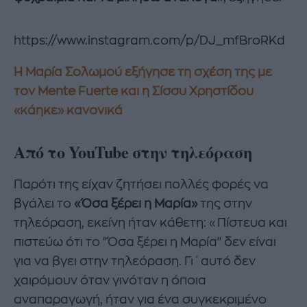
https://www.instagram.com/p/DJ_mfBroRKd
Η Μαρία Σολωμού εξήγησε τη σχέση της με
τον Mente Fuerte και η Σίσσυ Χρηστίδου
«κάηκε» κανονικά
Από το YouTube στην τηλεόραση
Παρότι της είχαν ζητήσει πολλές φορές να
βγάλει το
«Όσα ξέρει η Μαρία»
της στην
τηλεόραση, εκείνη ήταν κάθετη: «Πίστευα και
πιστεύω ότι το "Όσα ξέρει η Μαρία" δεν είναι
για να βγει στην τηλεόραση. Γι΄ αυτό δεν
χαιρόμουν όταν γινόταν η όποια
αναπαραγωγή, ήταν για ένα συγκεκριμένο