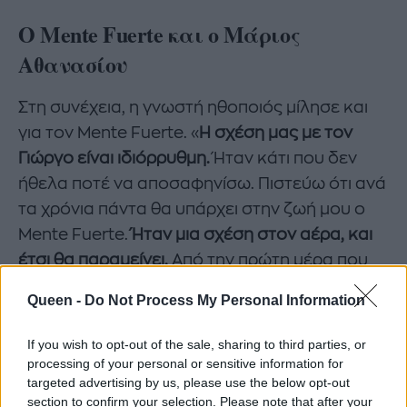
Ο Mente Fuerte και ο Μάριος
Αθανασίου
Στη συνέχεια, η γνωστή ηθοποιός μίλησε και
για τον Mente Fuerte. «
Η σχέση μας με τον
Γιώργο είναι ιδιόρρυθμη.
Ήταν κάτι που δεν
ήθελα ποτέ να αποσαφηνίσω. Πιστεύω ότι ανά
τα χρόνια πάντα θα υπάρχει στην ζωή μου ο
Mente Fuerte.
Ήταν μια σχέση στον αέρα, και
έτσι θα παραμείνει.
Από την πρώτη μέρα που
τον γνώριζα, υπήρχε ερωτισμός".
Queen -
Do Not Process My Personal Information
If you wish to opt-out of the sale, sharing to third parties, or
processing of your personal or sensitive information for
targeted advertising by us, please use the below opt-out
section to confirm your selection. Please note that after your