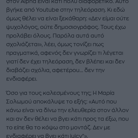
στον Alpha είναι κάτι πολύ διαφορετικό. Αυτό
βγήκε από Youtube στην τηλεόραση. Κι εδώ
όμως θέλει να είναι ξεκάθαρη: «Δεν είμαι ούτε
ψυχολόγος, ούτε δημοσιογράφος. Τους έχω
προλάβει όλους. Παρόλα αυτά αυτό
σχολιάζεται», λέει, όμως τονίζει πως
πραγματικά, αφενός δεν γνωρίζει τι λέγεται
γιατί δεν έχει τηλεόραση, δεν βλέπει και δεν
διαβάζει σχόλια, αφετέρου... δεν την
ενδιαφέρει.
Όσο για τους καλεσμένους της; Η Μαρία
Σολωμού αποκάλυψε το εξής: «Αυτό που
κάνω είναι να δίνω την ελευθερία στον άλλον
και αν δεν θέλει να βγει κάτι προς τα έξω, που
το είπε θα το κόψω στο μοντάζ. Δεν με
ενδιαφέρει να βγει κάτι juicy"».