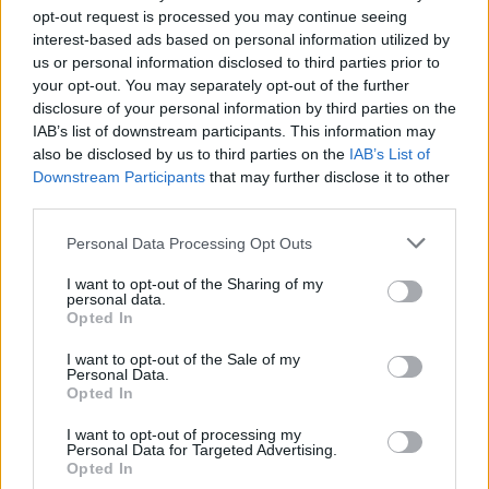
opt-out request is processed you may continue seeing
interest-based ads based on personal information utilized by
us or personal information disclosed to third parties prior to
your opt-out. You may separately opt-out of the further
disclosure of your personal information by third parties on the
IAB’s list of downstream participants. This information may
also be disclosed by us to third parties on the
IAB’s List of
Downstream Participants
that may further disclose it to other
third parties.
Personal Data Processing Opt Outs
I want to opt-out of the Sharing of my
Όσον αφορά την είδηση ότι ο Μάριος
personal data.
Opted In
Αθανασίου
δούλεψε, φέτος, στην οικοδομή,
υπογράμμισε πως, φυσικά το γνώριζε η ίδια.
I want to opt-out of the Sale of my
Personal Data.
Και πώς το σχολιάζει: «Ήταν μία απόφαση
Opted In
τολμηρή, παντελονάτη. Είπα δόξα τω Θεώ που
I want to opt-out of processing my
έκανα παιδί με αυτόν τον άνθρωπο, έχει από
Personal Data for Targeted Advertising.
Opted In
κάπου να πάρει».