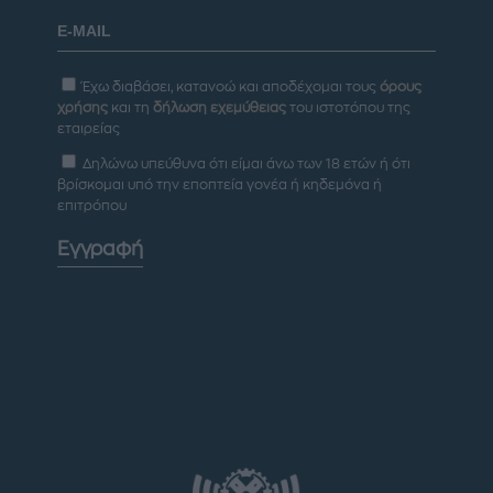
Έχω διαβάσει, κατανοώ και αποδέχομαι τους
όρους
χρήσης
και τη
δήλωση εχεμύθειας
του ιστοτόπου της
εταιρείας
Δηλώνω υπεύθυνα ότι είμαι άνω των 18 ετών ή ότι
βρίσκομαι υπό την εποπτεία γονέα ή κηδεμόνα ή
επιτρόπου
Εγγραφή