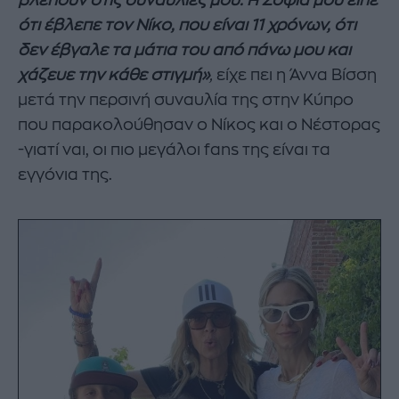
βλέπουν στις συναυλίες μου. Η Σοφία μου είπε
ότι έβλεπε τον Νίκο, που είναι 11 χρόνων, ότι
δεν έβγαλε τα μάτια του από πάνω μου και
χάζευε την κάθε στιγμή»
,
είχε πει η Άννα Βίσση
μετά την περσινή συναυλία της στην Κύπρο
που παρακολούθησαν ο Νίκος και ο Νέστορας
-γιατί ναι, οι πιο μεγάλοι fans της είναι τα
εγγόνια της.