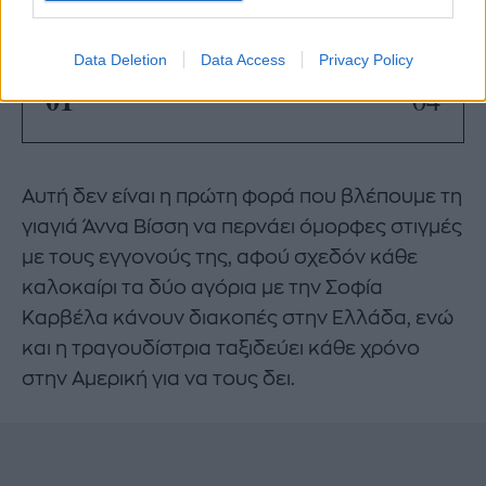
Data Deletion
Data Access
Privacy Policy
01
04
Αυτή δεν είναι η πρώτη φορά που βλέπουμε τη
γιαγιά Άννα Βίσση να περνάει όμορφες στιγμές
με τους εγγονούς της, αφού σχεδόν κάθε
καλοκαίρι τα δύο αγόρια με την Σοφία
Καρβέλα κάνουν διακοπές στην Ελλάδα, ενώ
και η τραγουδίστρια ταξιδεύει κάθε χρόνο
στην Αμερική για να τους δει.