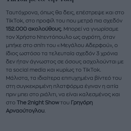
Ταυτόχρονα, όπως θα δεις, επέστρεψε και στο
TikTok, στο προφίλ του που μετρά πια σχεδόν
152.000 ακολούθους
. Μπορεί να γνωρίσαμε
τον Χρήστο Ντεντόπουλο ως αγρότη, όταν
μπήκε στο σπίτι του «Μεγάλου Αδερφού», ο
ίδιος ωστόσο τα τελευταία σχεδόν 3 χρόνια
δεν ήταν άγνωστος σε όσους ασχολούνται με
τα social media και κυρίως το TikTok.
Μάλιστα, τα ιδιαίτερα επιτυχημένα βίντεό του
στη συγκεκριμένη πλατφόρμα έγιναν η αιτία
πριν μπει στο ριάλιτι, να είναι καλεσμένος και
στο
The 2night Show
του
Γρηγόρη
Αρναούτογλου
.