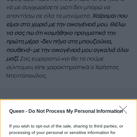
να με συγχωρέσετε γιατί δεν μπορώ να
απαντήσω σε όλα τα μηνύματα.
Χαίρομαι που
είμαι στο χωριό με την οικογένειά μου. Θέλω
να σας πω ότι κοιμήθηκα πραγματικά την
πρώτη μέρα -δεν πήγα στα μπουζούκια,
πουθενά- με την οικογένειά μου αγκαλιά όλοι
μαζί.
Σας ευχαριστώ και θα τα πούμε
σύντομα»,
είπε χαρακτηριστικά ο Χρήστος
Ντεντόπουλος.
Queen -
Do Not Process My Personal Information
If you wish to opt-out of the sale, sharing to third parties, or
processing of your personal or sensitive information for