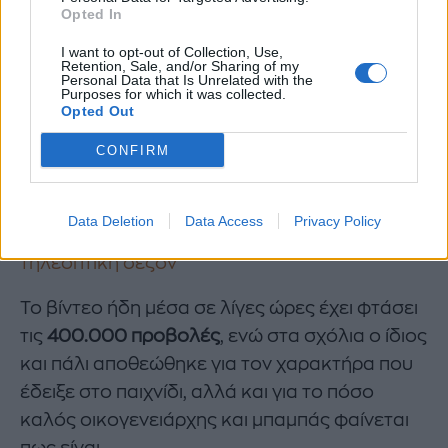
Opted In
I want to opt-out of Collection, Use,
Retention, Sale, and/or Sharing of my
Personal Data that Is Unrelated with the
Purposes for which it was collected.
Opted Out
CONFIRM
Από το The Floor στο Club του 1%: Με 13
Data Deletion
Data Access
Privacy Policy
τηλεπαιχνίδια θα ξεκινήσει η επόμενη
τηλεοπτική σεζόν
Το βίντεο ήδη μέσα σε λίγες ώρες έχει φτάσει
τις
400.000 προβολές
, ενώ στα σχόλια ο ίδιος
και πάλι αποθεώθηκε για τον χαρακτήρα που
έδειξε στο παιχνίδι, αλλά και για το πόσο
καλός οικογενειάρχης και μπαμπάς φαίνεται