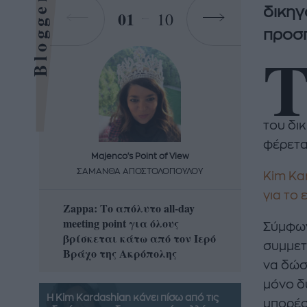
Bloggers
δικηγ
01
10
προσπ
του δι
φέρετα
Majenco's Point of View
Maj
ΣΑΜΑΝΘΑ ΑΠΟΣΤΟΛΟΠΟΥΛΟΥ
ΣΑΜΑ
Kim Kar
για το 
Zappa: Το απόλυτο all-day
Η απόλ
meeting point για όλους
δροσερ
Σύμφων
βρίσκεται κάτω από τον Ιερό
καρπούζ
συμμετ
Βράχο της Ακρόπολης
που θα 
να δώσε
μόνο δ
Η Kim Kardashian κάνει πίσω από τις
μπορέσ