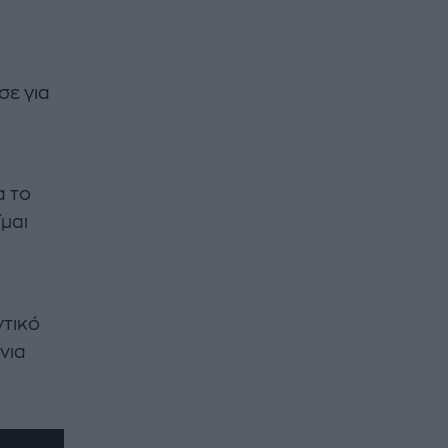
σε για
α το
ίμαι
ντικό
νια