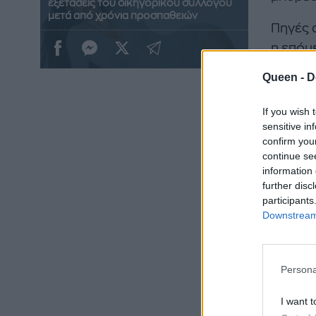
εξετάσεις του δικηγορικού συλλόγου
μετά από χρόνια προσπαθειών
Πηγές 
η επόμε
ιδρύτρι
Queen -
D
χρονοδ
If you wish 
sensitive in
confirm you
continue se
information 
further disc
participants
Downstream 
Η Karda
Persona
δικηγόρ
I want t
στην τ