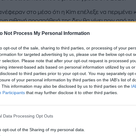
ανέφεραν στο μέσο ότι η Kim επέλεξε να περιμένει 
νη πιθανή προσπάθειά της δεν θα γίνει πριν από το
α της Skims δεν έχει επιβεβαιώσει δημόσια το
o Not Process My Personal Information
ιάγραμμα.
to opt-out of the sale, sharing to third parties, or processing of your per
formation for targeted advertising by us, please use the below opt-out s
r selection. Please note that after your opt-out request is processed y
eing interest-based ads based on personal information utilized by us or
disclosed to third parties prior to your opt-out. You may separately opt-
losure of your personal information by third parties on the IAB’s list of
. This information may also be disclosed by us to third parties on the
IA
Participants
that may further disclose it to other third parties.
shian είναι αφοσιωμένη εδώ και χρόνια στο να γίνε
l Data Processing Opt Outs
ος, αλλά τουλάχιστον μπορεί να πει ότι υποδύεται 
o opt-out of the Sharing of my personal data.
ηλεόραση μιας και πρωταγωνιστεί ως η δικηγόρος