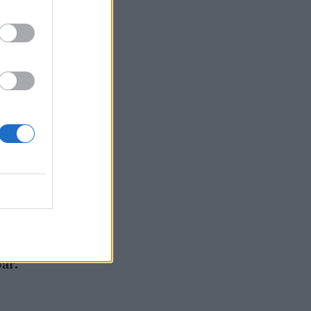
του η
ις. Η
 είχε
ες,
κριτές.
 πολύ
ry της.
ar.