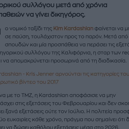
ορικού συλλόγου μετά από χρόνια
αθειών να γίνει δικηγόρος.
Τ
ο νομικό ταξίδι της
Kim Kardashian
φαίνεται να μ
σε παύση, τουλάχιστον προς το παρόν. Μετά από
σπουδών και μία προσπάθεια να περάσει τις εξετ
κηγορικού συλλόγου της Καλιφόρνια, η σταρ των rea
ι να απομακρύνεται προσωρινά από τη διαδικασία.
enco's Point of View
A STORY BY KORI
ΝΘΑ ΑΠΟΣΤΟΛΟΠΟΥΛΟΥ
ΔΑΦΝΗ ΚΑΡΑΒΟΚΥΡΗ
dashian - Kris Jenner αρνούνται τις κατηγορίες το
ερωτικό βίντεο του 2017
υτη καλοκαιρινή
Nτίνα Νικολάου: «Όταν
ή σαλάτα με
έπαθα την πρώτη κρίση
α με το TMZ, η Kardashian αποφάσισε να μην
ι, φέτα και φράουλες
πανικού νόμιζα πως θα
άσχει στις εξετάσεις του Φεβρουαρίου και δεν σκο
λατρέψετε
πεθάνω»
ι ξανά εξετάσεις ούτε τον Ιούλιο. Η πολιτεία προσ
ύο ευκαιρίες κάθε χρόνο, πράγμα που σημαίνει ότι 
ει να δώσει καθόλου εξετάσεις μέσα στο 2026.