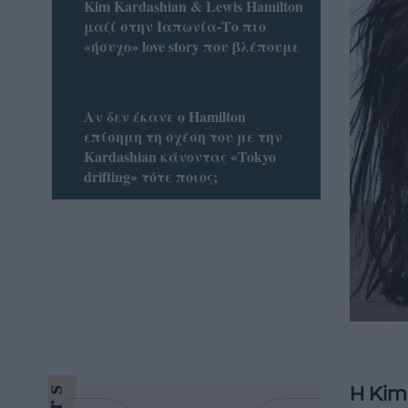
Kim Kardashian & Lewis Hamilton
μαζί στην Ιαπωνία-Το πιο
«ήσυχο» love story που βλέπουμε
Αν δεν έκανε o Hamilton
επίσημη τη σχέση του με την
Kardashian κάνοντας «Tokyo
drifting» τότε ποιος;
Η Kim