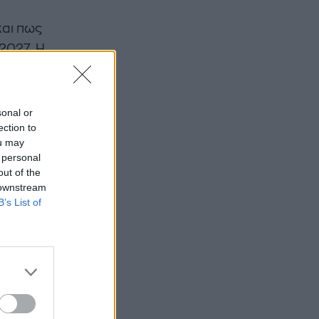
και πως
 2027. Η
sonal or
ection to
ou may
 personal
out of the
 downstream
B’s List of
ι
μία