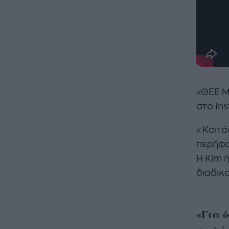
«ΘΕΕ Μ
στο In
«Κοιτά
περήφα
Η Kim ή
διαδικα
«Για ό