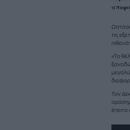
αποφα
Ωστόσο
τις εξε
πιθανό
«Το θέ
ξαναδώ
μεγαλύ
διαφορε
Τον Δε
ορόσημ
έπειτα