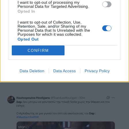
Σαμ που είχε επιτυχία στο γλυκό και έτσι πήρε
I want to opt-out of processing my
Personal Data for Targeted Advertising.
παράταση για μία εβδομάδα η αποχώρησή του
Opted In
από τον διαγωνισμό.
I want to opt-out of Collection, Use,
Retention, Sale, and/or Sharing of my
Τα spoilers δεν επιβεβαιώθηκαν στο απόλυτο.
Personal Data that Is Unrelated with the
Purposes for which it was collected.
Αλλά ότι θα φύγει ο Σαμ πριν την «μάχη των
Opted Out
μαχών», θα φύγει.
Αυτό που μας έκανε
CONFIRM
εντύπωση χθες, ήταν πως για πρώτη φορά ο
παίκτης υπερασπίστηκε τη Wasan και δήλωσε
πως δεν θα ήθελε να αποχωρήσει.
Data Deletion
Data Access
Privacy Policy
Πρωτάκουστο αυτό.