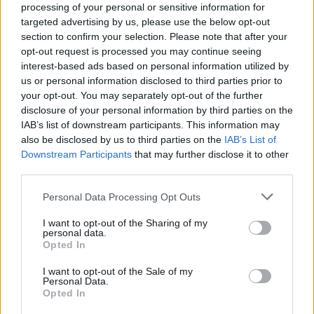
processing of your personal or sensitive information for
αποχώρηση.
targeted advertising by us, please use the below opt-out
section to confirm your selection. Please note that after your
Το πήρε ξανά κατάκαρδα και θύμωσε
- όχι
opt-out request is processed you may continue seeing
όπως την περασμένη εβδομάδα - γιατί
interest-based ads based on personal information utilized by
us or personal information disclosed to third parties prior to
περίμενε πως δεν θα τον ξαναψήφιζαν και θα
your opt-out. You may separately opt-out of the further
προτιμούσαν μόνο τον Τάσο. Αλλά το
disclosure of your personal information by third parties on the
καταχάρηκε στη συνέχεια γιατί στη δοκιμασία
IAB’s list of downstream participants. This information may
also be disclosed by us to third parties on the
IAB’s List of
αποχώρησης είχε υψηλή βαθμολογία και
Downstream Participants
that may further disclose it to other
σώθηκε.
third parties.
Personal Data Processing Opt Outs
https://www.instagram.com/reel/DYDHj0EMsA
I want to opt-out of the Sharing of my
m/
personal data.
Opted In
Ο Μιχάλης ως νικητής αρχηγός, είχε ένα
I want to opt-out of the Sale of my
πολύτιμο πλεονέκτημα για να σώσει έναν
Personal Data.
Opted In
παίκτη του
και προτίμησε αυτή τη φορά τον