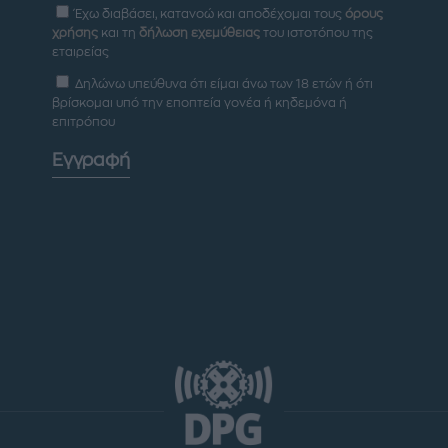
Έχω διαβάσει, κατανοώ και αποδέχομαι τους
όρους
χρήσης
και τη
δήλωση εχεμύθειας
του ιστοτόπου της
εταιρείας
Δηλώνω υπεύθυνα ότι είμαι άνω των 18 ετών ή ότι
βρίσκομαι υπό την εποπτεία γονέα ή κηδεμόνα ή
επιτρόπου
Εγγραφή