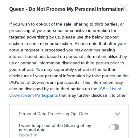
https://www.instagram.com/p/DYVYLCzC-nE/
Queen -
Do Not Process My Personal Information
Εκτός τελικού έμειναν το Αζερμπαϊτζάν, το
If you wish to opt-out of the sale, sharing to third parties, or
Λουξεμβούργο, η Λετονία, η Αρμενία και η
processing of your personal or sensitive information for
targeted advertising by us, please use the below opt-out
Ελβετία.
section to confirm your selection. Please note that after your
opt-out request is processed you may continue seeing
Κατά τη διάρκεια της βραδιάς εμφανίστηκαν
interest-based ads based on personal information utilized by
επίσης η Γαλλία, Ηνωμένο Βασίλειο και
us or personal information disclosed to third parties prior to
your opt-out. You may separately opt-out of the further
Αυστρία που ήδη είχαν περάσει στον τελικό -
disclosure of your personal information by third parties on the
οι πρώτες δύο ως μέλη των «Big 5» και η
IAB’s list of downstream participants. This information may
Αυστρία ως η περσινή νικήτρια χώρα.
also be disclosed by us to third parties on the
IAB’s List of
Downstream Participants
that may further disclose it to other
third parties.
Personal Data Processing Opt Outs
I want to opt-out of the Sharing of my
personal data.
Opted In