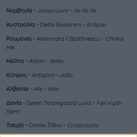
Νορβηγία
– Jonas Lovv –
Ya Ya Ya
Αυστραλία
– Delta Goodrem –
Eclipse
Ρουμανία
– Alexandra Căpitănescu –
Choke
Me
Μάλτα
– Aidan –
Bella
Κύπρος
– Antigoni –
Jalla
Αλβανία
– Alis –
Nân
Δανία
– Søren Torpegaard Lund –
Før vi går
hjem
Τσεχία
– Daniel Žižka –
Crossroads