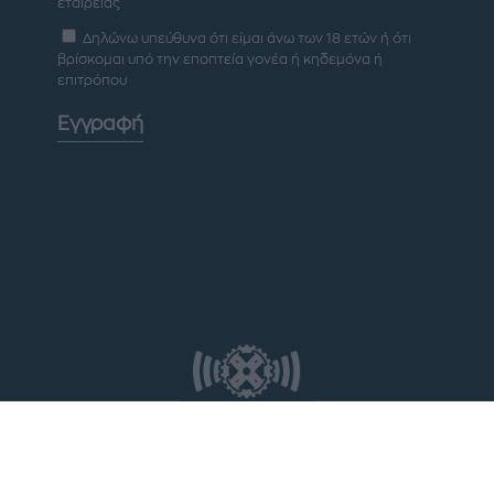
εταιρείας
Δηλώνω υπεύθυνα ότι είμαι άνω των 18 ετών ή ότι
βρίσκομαι υπό την εποπτεία γονέα ή κηδεμόνα ή
επιτρόπου
Εγγραφή