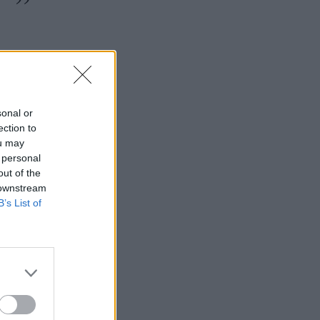
ο
sonal or
ection to
ou may
 personal
out of the
 downstream
B’s List of
ό» της