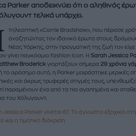
ca Parker αποδεικνύει ότι ο αληθινός έρω
όλυγουντ τελικά υπάρχει.
Η
τηλεοπτική «Carrie Bradshaw», που πέρασε χρό
αναζητώντας τον ιδανικό έρωτα στους δρόμου
Νέας Υόρκης, στην πραγματική της ζωή τον είχε
ιν γίνει παγκόσμιο fashion icon. Η
Sarah Jessica P
atthew Broderick
γιορτάζουν σήμερα
29 χρόνια γά
enco's Point of View
A STORY BY KORI
 το ορόσημο αυτό, η Parker μοιράστηκε μερικές σπ
ΝΘΑ ΑΠΟΣΤΟΛΟΠΟΥΛΟΥ
ΔΑΦΝΗ ΚΑΡΑΒΟΚΥΡΗ
ικές και άκρως τρυφερές στιγμές τους, υπενθυμίζ
ατί παραμένουν ένα από τα πιο αγαπημένα και σταθ
υτη καλοκαιρινή
Nτίνα Νικολάου: «Όταν
ια του Χόλυγουντ.
ή σαλάτα με
έπαθα την πρώτη κρίση
ι, φέτα και φράουλες
πανικού νόμιζα πως θα
λατρέψετε
πεθάνω»
 Jessica Parker γίνεται 61: Το άγνωστο εξοχικό στ
α και η τιμητική διάκριση