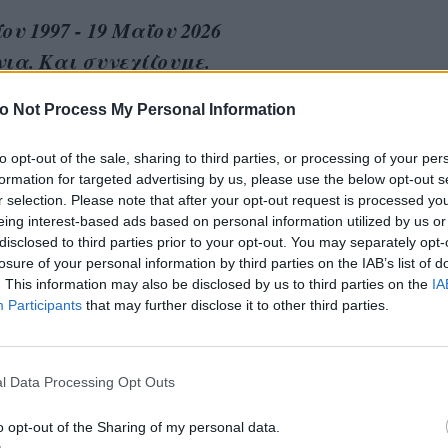
ου 1997 - 19 Μαΐου 2026
νια.
Και συνεχίζουμε.
γειά σου, αγάπη μου.
o Not Process My Personal Information
ν αγαπημένη σου μπάντα να με συνοδεύει στ
ύδι που σου αφιερώνω.
to opt-out of the sale, sharing to third parties, or processing of your per
formation for targeted advertising by us, please use the below opt-out s
ς.
r selection. Please note that after your opt-out request is processed y
άντα νέοι.
eing interest-based ads based on personal information utilized by us or
 πολλά,
disclosed to third parties prior to your opt-out. You may separately opt-
losure of your personal information by third parties on the IAB’s list of
ίκα σου, Sarah Jessica.
. This information may also be disclosed by us to third parties on the
IA
Participants
that may further disclose it to other third parties.
//www.instagram.com/p/DYhae2bOuLU/
l Data Processing Opt Outs
ριμία, ο γάμος - έκπληξη και το «μυστικ
o opt-out of the Sharing of my personal data.