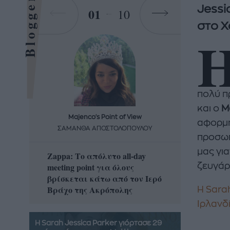
Bloggers
Jessi
01
10
στο Χ
πολύ πρ
και ο
M
Majenco's Point of View
Maj
αφορμή
ΣΑΜΑΝΘΑ ΑΠΟΣΤΟΛΟΠΟΥΛΟΥ
ΣΑΜΑ
προσωπ
μας γι
Zappa: Το απόλυτο all-day
Η απόλ
meeting point για όλους
ζευγάρ
δροσερ
βρίσκεται κάτω από τον Ιερό
καρπούζ
Βράχο της Ακρόπολης
που θα 
Η Sarah
Ιρλανδί
Η Sarah Jessica Parker γιόρτασε 29