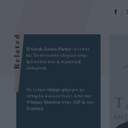
Related
Η Sarah Jessica Parker γίνεται
61: Το άγνωστο εξοχικό στην
Ιρλανδία και η τιμητική
διάκριση
To λευκό vintage φόρεμα με
ιστορία 4 δεκαετιών: Από την
Whitney Houston στην SJP & την
Zendaya