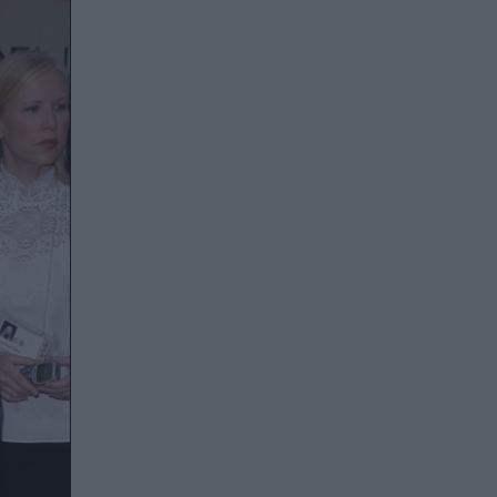
Sarah Jessica Parker, left, and Matthew Broderic
opening night of "Hamilton" at the Richard Rodger