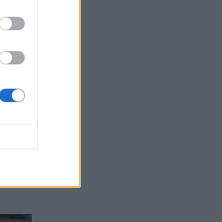
στο
Νέας
 τον
 Toby,
ls
.
ης
έχει
αι
έρω και