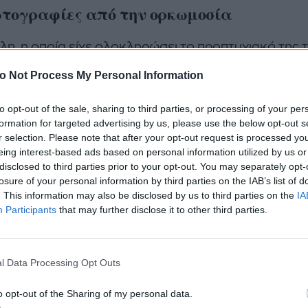
τογραφίες από την ορκωμοσία
λη, η οποία είχε ολοκληρώσει το προπτυχιακό της 
γλία (στο Bath College), μετακόμισε τον τελευταίο
o Not Process My Personal Information
μερικανική μεγαλούπολη για να εξειδικευτεί στον τ
κονομικών. Η ημέρα της ορκωμοσίας της ήταν γεμά
to opt-out of the sale, sharing to third parties, or processing of your per
formation for targeted advertising by us, please use the below opt-out s
ηση, χαμόγελα και υπερηφάνεια. Φορώντας την κλ
r selection. Please note that after your opt-out request is processed y
α ακαδημαϊκή τήβεννο και το χαρακτηριστικό καπέ
eing interest-based ads based on personal information utilized by us or
ia, η νεαρή οικονομολόγος πόζαρε τρισευτυχισμέ
disclosed to third parties prior to your opt-out. You may separately opt-
losure of your personal information by third parties on the IAB’s list of
αφικό φακό, όπως είδαμε από τα στιγμιότυπα που
. This information may also be disclosed by us to third parties on the
IA
τηκε στο Instagram της.
Participants
that may further disclose it to other third parties.
l Data Processing Opt Outs
o opt-out of the Sharing of my personal data.