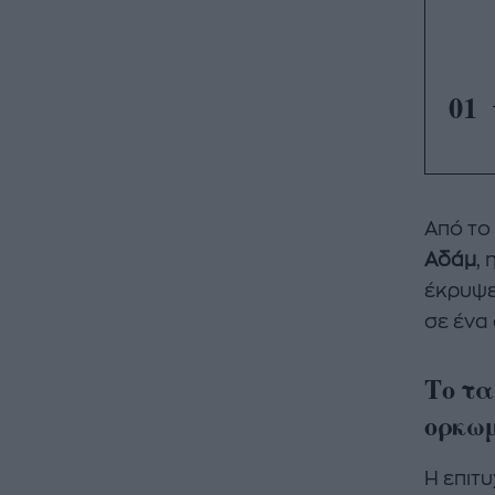
01
Από το
Αδάμ
,
έκρυψε
σε ένα
Το τα
ορκωμ
Η επιτ