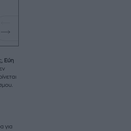
ς,
Εύη
εν
ρίνεται
σμου.
α για