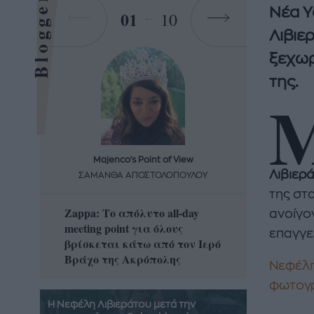
Bloggers
Νέα Υ
01
10
Λιβιε
ξεχωρ
της.
Majenco's Point of View
Maj
Λιβιερ
ΣΑΜΑΝΘΑ ΑΠΟΣΤΟΛΟΠΟΥΛΟΥ
ΣΑΜΑ
της στ
Zappa: Το απόλυτο all-day
Η απόλ
ανοίγο
meeting point για όλους
δροσερ
επαγγε
βρίσκεται κάτω από τον Ιερό
καρπούζ
Βράχο της Ακρόπολης
που θα 
Νεφέλη
φωτογρ
Η Νεφέλη Λιβιεράτου μετά την