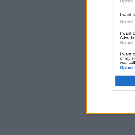
Opted 
I want t
Opted 
I want 
Advertis
Opted 
I want t
of my P
was col
Opted 