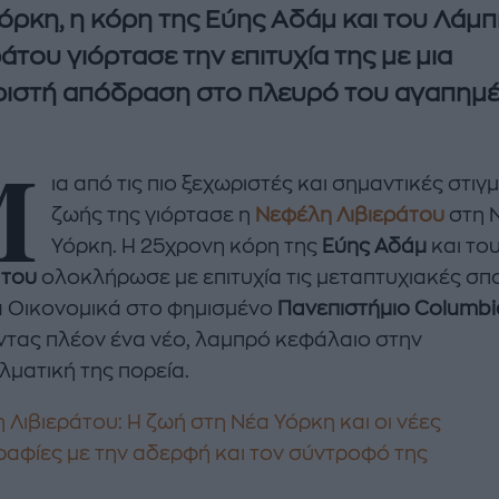
όρκη, η κόρη της Εύης Αδάμ και του Λάμ
ράτου γιόρτασε την επιτυχία της με μια
ιστή απόδραση στο πλευρό του αγαπημ
Μ
ια από τις πιο ξεχωριστές και σημαντικές στιγ
ζωής της γιόρτασε η
Νεφέλη Λιβιεράτου
στη 
Υόρκη. Η 25χρονη κόρη της
Εύης Αδάμ
και το
enco's Point of View
A STORY BY KORI
άτου
ολοκλήρωσε με επιτυχία τις μεταπτυχιακές σπ
ΝΘΑ ΑΠΟΣΤΟΛΟΠΟΥΛΟΥ
ΔΑΦΝΗ ΚΑΡΑΒΟΚΥΡΗ
α Οικονομικά στο φημισμένο
Πανεπιστήμιο Columbi
υτη καλοκαιρινή
Nτίνα Νικολάου: «Όταν
ντας πλέον ένα νέο, λαμπρό κεφάλαιο στην
ή σαλάτα με
έπαθα την πρώτη κρίση
λματική της πορεία.
ι, φέτα και φράουλες
πανικού νόμιζα πως θα
λατρέψετε
πεθάνω»
 Λιβιεράτου: Η ζωή στη Νέα Υόρκη και οι νέες
αφίες με την αδερφή και τον σύντροφό της