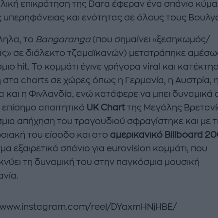
τελική επικράτηση της Dara έφεραν ένα σπάνιο κύμα
ς υπερηφάνειας και ενότητας σε όλους τους Βουλγ
ηλα, το
Bangaranga
(που σημαίνει «ξεσηκωμός/
ς» σε διάλεκτο τζαμαϊκανών) μετατράπηκε αμέσω
ιο hit. Το κομμάτι έγινε γρήγορα viral και κατέκτη
 στα charts σε χώρες όπως η Γερμανία, η Αυστρία, 
α και η Φινλανδία, ενώ κατάφερε να μπει δυναμικά
ο επίσημο απαιτητικό
UK Chart
της Μεγάλης Βρετανί
μια απήχηση του τραγουδιού σφραγίστηκε και με τ
σιακή του είσοδο και στο
αμερικανικό Billboard 2
μα εξαιρετικά σπάνιο για eurovision κομμάτι, που
κνύει τη δυναμική του στην παγκόσμια μουσική
ανία.
//www.instagram.com/reel/DYaxmHNjHBE/