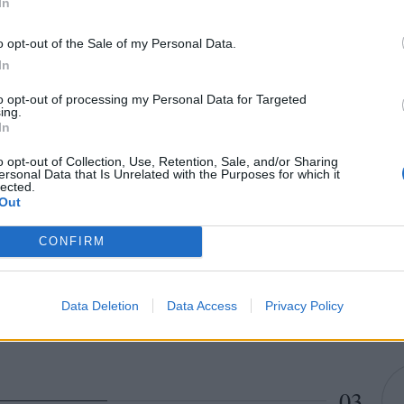
In
λια γι' αυτή τη συνύπαρξη ήταν επικά με πολλούς ν
o opt-out of the Sale of my Personal Data.
 δύο «θρύλοι» συναντήθηκαν και άλλους να προσκ
In
a για συναυλία στη Σερβία. Το σίγουρο είναι πως το
to opt-out of processing my Personal Data for Targeted
ing.
δη viral, αφού έχει φτάσει σχεδόν το
1 εκατομμύριο
In
λές
.
o opt-out of Collection, Use, Retention, Sale, and/or Sharing
ersonal Data that Is Unrelated with the Purposes for which it
lected.
Out
CONFIRM
Data Deletion
Data Access
Privacy Policy
03