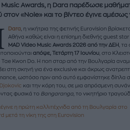
 Music Awards, η Dara παρέδωσε μαθήμα
 στον «Nole» και το βίντεο έγινε αμέσως v
Η
Dara
, η νικήτρια της φετινής Eurovision βρίσκετ
Αθήνα καθώς είναι η επίσημη διεθνής guest star
MAD Video Music Awards 2026 από την ΔΕΗ
, τα
τοποιούνται
απόψε, Τετάρτη 17 Ιουνίου
, στο Κλεισ
 Tae Kwon Do. Η ποπ σταρ από την Βουλγαρία αναμ
enco's Point of View
A STORY BY KORI
ει στη σκηνή για ένα exclusive και άκρως ανατρεπτι
ΝΘΑ ΑΠΟΣΤΟΛΟΠΟΥΛΟΥ
ΔΑΦΝΗ ΚΑΡΑΒΟΚΥΡΗ
mance, ωστόσο πριν από αυτό εμφανίστηκε δίπλα 
Djokovic
και την κόρη του, σε μια απρόσμενη συνά
υτη καλοκαιρινή
Nτίνα Νικολάου: «Όταν
ντας φυσικά το
ή σαλάτα με
Bangaranga
έπαθα την πρώτη κρίση
, το νικητήριο τραγούδ
ι, φέτα και φράουλες
πανικού νόμιζα πως θα
λατρέψετε
πεθάνω»
 έγινε η πρώτη καλλιτέχνιδα από τη Βουλγαρία στο
rd μετά τη νίκη της στη Eurovision