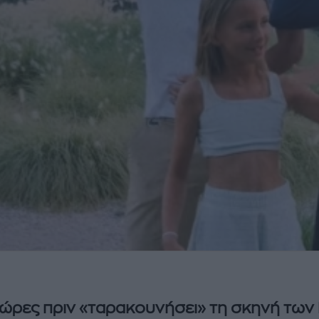
 ώρες πριν «ταρακουνήσει» τη σκηνή τω