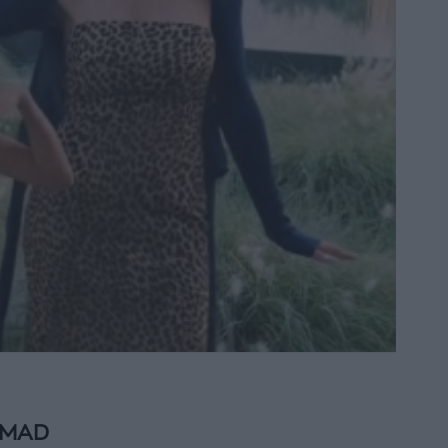
ν MAD