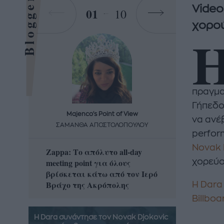
Bloggers
Video
01
10
χορού
πραγμα
Γήπεδο
Majenco's Point of View
Maj
να ανέβ
ΣΑΜΑΝΘΑ ΑΠΟΣΤΟΛΟΠΟΥΛΟΥ
ΣΑΜΑ
perfor
Novak 
Zappa: Το απόλυτο all-day
Η απόλ
meeting point για όλους
χορεύο
δροσερ
βρίσκεται κάτω από τον Ιερό
καρπούζ
Βράχο της Ακρόπολης
που θα 
Η Dara
Billboa
Η Dara συνάντησε τον Novak Djokovic