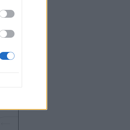
α λένε
αλούν
 βίντεο