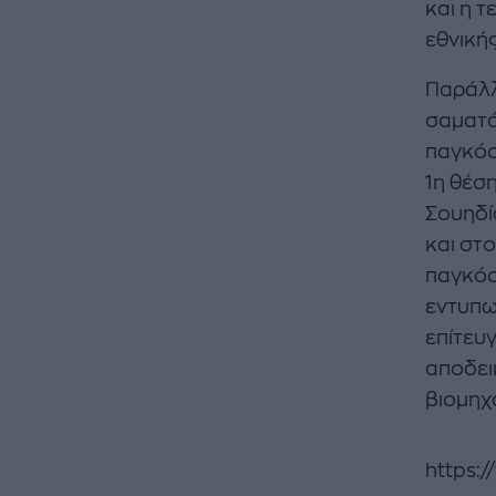
και η 
εθνική
Παράλλ
σαματά
παγκόσμ
1η θέση
Σουηδί
και στ
παγκόσ
εντυπω
επίτευγ
αποδει
βιομηχ
https: