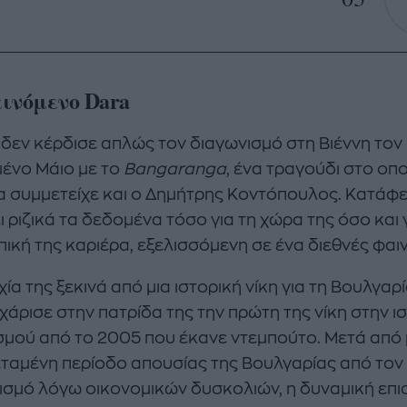
ινόμενο Dara
 δεν κέρδισε απλώς τον διαγωνισμό στη Βιέννη τον
ένο Μάιο με το
Bangaranga
, ένα τραγούδι στο οπο
α συμμετείχε και ο Δημήτρης Κοντόπουλος. Κατάφε
 ριζικά τα δεδομένα τόσο για τη χώρα της όσο και 
ική της καριέρα, εξελισσόμενη σε ένα διεθνές φαι
χία της ξεκινά από μια ιστορική νίκη για τη Βουλγαρί
χάρισε στην πατρίδα της την πρώτη της νίκη στην ι
σμού από το 2005 που έκανε ντεμπούτο. Μετά από 
ταμένη περίοδο απουσίας της Βουλγαρίας από τον
ισμό λόγω οικονομικών δυσκολιών, η δυναμική επ