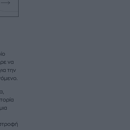
ίο
ρε να
για την
νόμενο.
α,
στορία
μια
ιστροφή