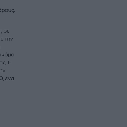
άρους.
ς σε
σε την
η
 ακόμα
ας. Η
ην
00
, ένα