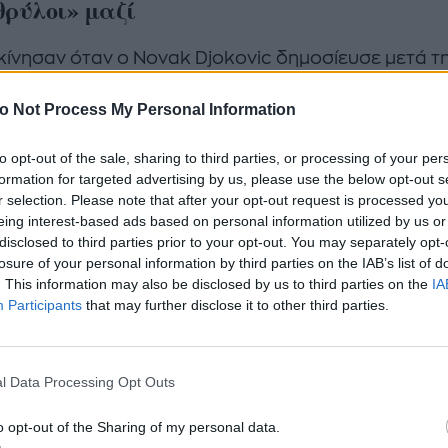
θρύλοι» μαζί
κίνησαν όταν ο Novak Djokovic δημοσίευσε μετά τη
a ένα βίντεο στα social media του, όπου χόρευαν μ
o Not Process My Personal Information
ου την Tara στους ρυθμούς του
Bangaranga
. Η μοί
 τα έφερε έτσι ώστε ο «Nole» και η μεγάλη νικήτρια
to opt-out of the sale, sharing to third parties, or processing of your per
ion να βρεθούν τυχαία. Και εννοείται δεν έχασαν τ
formation for targeted advertising by us, please use the below opt-out s
ία, χαρίζοντάς μας ένα απίστευτο βίντεο όπου χορ
r selection. Please note that after your opt-out request is processed y
eing interest-based ads based on personal information utilized by us or
α συγχρονισμένα το κομμάτι αυτό.
disclosed to third parties prior to your opt-out. You may separately opt-
losure of your personal information by third parties on the IAB’s list of
ρός κόσμος. Όταν το πεπρωμένο μιλάει, ακούς... και
. This information may also be disclosed by us to third parties on the
IA
anga. Χθες, συναντήθηκα τυχαία με τον Novak εν
Participants
that may further disclose it to other third parties.
πνο - η πιο απροσδόκητη συνάντηση, αλλά κάπως έ
επε να συμβεί»
, έγραψε η Dara στο βίντεο που
l Data Processing Opt Outs
ευσε.
o opt-out of the Sharing of my personal data.
//www.instagram.com/reel/DZr6EYyuA70/