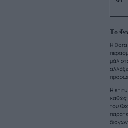
Το Φα
Η Dara
περασμ
μάλιστ
αλλάξει
προσωπ
Η επιτυ
καθώς 
του θε
παρατε
διαγων