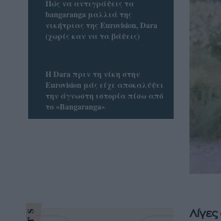
Πώς να αντιγράψεις τα
bangaranga μαλλιά της
νικήτριας της Eurovision, Dara
(χωρίς καν να τα βάψεις)
Η Dara πριν τη νίκη στην
Eurovision μάς είχε αποκαλύψει
την άγνωστη ιστορία πίσω από
το «Bangaranga»
Λίγες